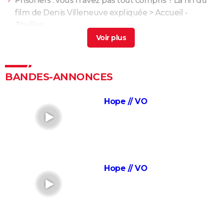
Prisoners : vous n'avez pas tout compris ? La fin du
film de Denis Villeneuve expliquée
> Accueil -
Thriller
Bagarre
> Guide
À Contre-Sens 3 : est-ce vraiment la fin de la
franchise de Prime Video ?
> Guide
BANDES-ANNONCES
L'Odyssée : "chef d'oeuvre épique", "expérience
brute"... Les critiques sont unanimes
Hope // VO
L'Etranger : que vaut l'adaptation du roman d'Albert
Camus par François Ozon ? L'avis des critiques
Anatomie d'une chute : Sandra a-t-elle vraiment tué
son mari ? Ce qu'en dit la réalisatrice Justine Triet
Les Evadés : synopsis, histoire vraie, casting,
Hope // VO
streaming, avis...
Voyage au bout de l'enfer
Benedetta : le film troublant avec Virginie Efira est-il
inspiré d'une histoire vraie ?