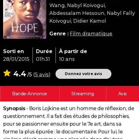
Wang, Nabyl Koivogui,
City break
Voyage de noces
Climat
Destinations
Voyage nature
Forum
+
PHOTO
Abdessalam Hessoun, Nabyl Fally
GUIDES D'ACHAT
Koivogui, Didier Kamol
BONS PLANS
Genre :
Film dramatique
CARTE DE VOEUX
Sorti en
Durée
À partir de
Carte Bonne année
Carte Pâques
Carte de Noël
Carte Saint-Valentin
Carte d'anniversaire
DICTIONNAIRE
28/01/2015
01h31
10 ans
Biographies
Expressions
Dictionnaire
Citations
Proverbes
PROGRAMME TV
4.4
Donnez votre avis
/5
(
5 avis
)
COPAINS D'AVANT
Bande-Annonce
Streaming
Avis
Se connecter
Collèges
Universités
Service militaire
S'inscrire
Lycées
Primaires
Entreprises
Avis de recherche
AVIS DE DÉCÈS
Synopsis
- Boris Lojkine est un homme de réflexion, de
FORUM
questionnement. Il a fait des études de philosophies,
Lifestyle
Sport
Television
Cinema
Bricolage
Culture
Auto
Voyage
pour se passionner ensuite pour le 7e art, dans sa
forme la plus épurée : le documentaire. Pour lui, le