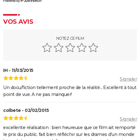
Powered by
streaming, bande-annonce...
Rocky
VOS AVIS
La chambre d'à côté : faut-il voir le dernier Pedro
Almodóvar ? Ce qu'en disent les critiques presse
NOTEZ CE FILM
The Whale
Le Comte de Monte-Cristo : le film avec Pierre Niney
est-il inspiré d'une histoire vraie ?
Juré n°2 : s'agit-il (véritablement) du dernier film de
IH - 11/03/2015
Clint Eastwood ?
Signaler
Le Parrain
Un docu/fiction tellement proche de la réalité... Excellent à tout
Il était une fois en Amérique
point de vue. A ne pas manquer!
Peter von Kant
colbete - 02/02/2015
Nomadland : synopsis, casting, Oscars, photos,
Signaler
streaming, avis...
excellente réalisation : bien heureuse que ce film ait remporté
Sound of Metal
le prix du public. fait bien réfléchir sur les drames d'un monde
Slalom