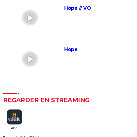
Forrest Gump : une erreur se cache dans le film,
Hope // VO
presque personne ne l'a remarquée
Borgo : intrigue, histoire vraie, casting, avis... Les infos
sur le film
"Sexy", "navrant"... "Babygirl", thriller érotique porté
par Nicole Kidman, divise les critiques
Hope
Titanic : "ça a été un cauchemar à tourner", Kate
Winslet a un mauvais souvenir de cette scène
devenue culte
The Brutalist : la critique est unanime, voici pourquoi
il faut absolument voir ce film au cinéma
La Haine
REGARDER EN STREAMING
The Father : synopsis, casting, critiques, bande-
annonce, seance, streaming...
Les Passagers de la nuit
"Babylon" : critiques, séances, avis, casting,