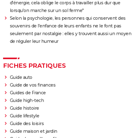
d'énergie, cela oblige le corps à travailler plus dur que
Almodóvar ? Ce qu'en disent les critiques presse
lorsqu'on marche sur un sol ferme"
The Whale
Selon la psychologie, les personnes qui conservent des
Le Comte de Monte-Cristo : le film avec Pierre Niney
souvenirs de l'enfance de leurs enfants ne le font pas
est-il inspiré d'une histoire vraie ?
seulement par nostalgie : elles y trouvent aussi un moyen
de réguler leur humeur
Juré n°2 : s'agit-il (véritablement) du dernier film de
Clint Eastwood ?
Le Parrain
FICHES PRATIQUES
Il était une fois en Amérique
Guide auto
Peter von Kant
Guide de vos finances
Nomadland : synopsis, casting, Oscars, photos,
Guides de France
streaming, avis...
Guide high-tech
Sound of Metal
Guide histoire
Slalom
Guide lifestyle
Oh Canada : que vaut le film avec Richard Gere et
Guide des loisirs
Jacob Elordi présenté au Festival de Cannes ?
Guide maison et jardin