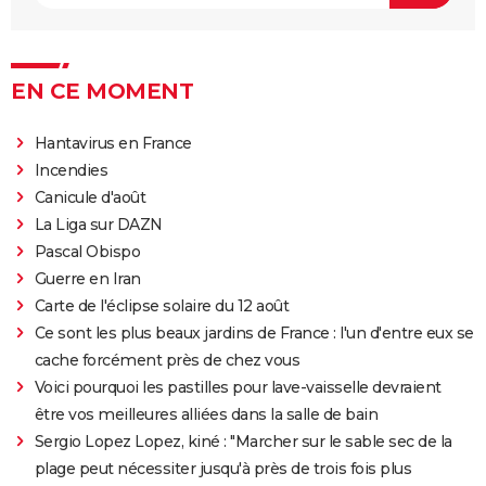
sur le film
"Sexy", "navrant"... "Babygirl", thriller érotique porté
par Nicole Kidman, divise les critiques
EN CE MOMENT
Titanic : "ça a été un cauchemar à tourner", Kate
Hantavirus en France
Winslet a un mauvais souvenir de cette scène
Incendies
devenue culte
Canicule d'août
The Brutalist : la critique est unanime, voici pourquoi
La Liga sur DAZN
il faut absolument voir ce film au cinéma
Pascal Obispo
La Haine
Guerre en Iran
The Father : synopsis, casting, critiques, bande-
Carte de l'éclipse solaire du 12 août
annonce, seance, streaming...
Ce sont les plus beaux jardins de France : l'un d'entre eux se
Les Passagers de la nuit
cache forcément près de chez vous
Voici pourquoi les pastilles pour lave-vaisselle devraient
"Babylon" : critiques, séances, avis, casting,
être vos meilleures alliées dans la salle de bain
streaming, bande-annonce...
Sergio Lopez Lopez, kiné : "Marcher sur le sable sec de la
Rocky
plage peut nécessiter jusqu'à près de trois fois plus
La chambre d'à côté : faut-il voir le dernier Pedro