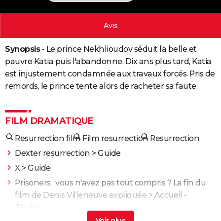
City break
Voyage de noces
Climat
Destinations
Voyage nature
Forum
+
PHOTO
Avis
GUIDES D'ACHAT
Synopsis
- Le prince Nekhlioudov séduit la belle et
BONS PLANS
pauvre Katia puis l'abandonne. Dix ans plus tard, Katia
CARTE DE VOEUX
est injustement condamnée aux travaux forcés. Pris de
remords, le prince tente alors de racheter sa faute.
Carte Bonne année
Carte Pâques
Carte de Noël
Carte Saint-Valentin
Carte d'anniversaire
DICTIONNAIRE
Biographies
Expressions
Dictionnaire
Citations
Proverbes
PROGRAMME TV
FILM DRAMATIQUE
COPAINS D'AVANT
Resurrection film
Film resurrection
Resurrection
Se connecter
Collèges
Universités
Service militaire
S'inscrire
Lycées
Primaires
Entreprises
Avis de recherche
AVIS DE DÉCÈS
Dexter resurrection
> Guide
X
> Guide
FORUM
Prisoners : vous n'avez pas tout compris ? La fin du
Lifestyle
Sport
Television
Cinema
Bricolage
Culture
Auto
Voyage
film de Denis Villeneuve expliquée
> Accueil -
Thriller