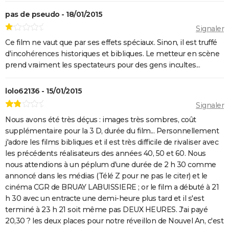
Hunger Games, Lever de soleil sur la Moisson : Effie,
pas de pseudo - 18/01/2015
Haymitch... des personnages bien connus dans la
Signaler
bande-annonce
Ce film ne vaut que par ses effets spéciaux. Sinon, il est truffé
d'incohérences historiques et bibliques. Le metteur en scène
Doctor Strange 2 : que signifient les scènes post-
prend vraiment les spectateurs pour des gens incultes...
génériques ? On vous explique
Gladiator 2 : pourquoi cette suite risque-t-elle de
lolo62136 - 15/01/2015
diviser les fans du film culte ?
Signaler
Kraven le chasseur : le film Marvel s'offre une
Nous avons été très déçus : images très sombres, coût
sanglante bande-annonce, quelle date de sortie ?
supplémentaire pour la 3 D, durée du film... Personnellement
Thunderbolts* : le dernier film Marvel vaut-il le
j'adore les films bibliques et il est très difficile de rivaliser avec
coup ? Les critiques sont (presque) unanimes
les précédents réalisateurs des années 40, 50 et 60. Nous
nous attendions à un péplum d'une durée de 2 h 30 comme
Mad Max Fury Road : synopsis, casting, bande-
annoncé dans les médias (Télé Z pour ne pas le citer) et le
annonce, streaming, avis...
cinéma CGR de BRUAY LABUISSIERE ; or le film a débuté à 21
John Wick 4 : casting, avis, critiques, suite, séances,
h 30 avec un entracte une demi-heure plus tard et il s'est
streaming...
terminé à 23 h 21 soit même pas DEUX HEURES. J'ai payé
20,30 ? les deux places pour notre réveillon de Nouvel An, c'est
Black Panther 2 : de quoi est mort l'acteur Chadwick