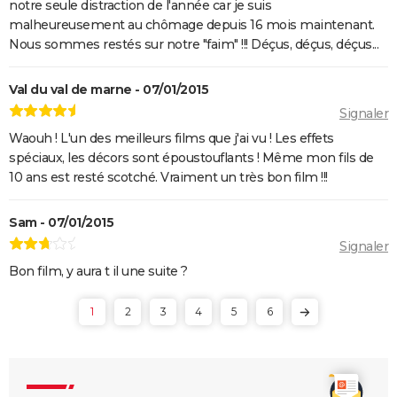
notre seule distraction de l'année car je suis
Boseman ?
malheureusement au chômage depuis 16 mois maintenant.
Furiosa : que vaut le prequel de "Mad Max Fury
Nous sommes restés sur notre "faim" !!! Déçus, déçus, déçus...
Road" ? Notre critique
The Batman : intrigue, casting, avis, streaming,
Val du val de marne - 07/01/2015
bande-annonce...
Signaler
Piège de cristal
Waouh ! L'un des meilleurs films que j'ai vu ! Les effets
spéciaux, les décors sont époustouflants ! Même mon fils de
Batman v Superman : le crossover de super-héros a-
10 ans est resté scotché. Vraiment un très bon film !!!
t-il une suite ?
Morbius : y a-t-il une scène post-générique à la fin du
Sam - 07/01/2015
film ?
Signaler
Spider-Man No Way Home : où voir le film en VOD
Bon film, y aura t il une suite ?
streaming et à quel prix ?
Les Éternels : que signifient les scènes post-
1
2
3
4
5
6
générique ? Explications
The Suicide Squad : synopsis, casting, bande-
annonce, seances, streaming...