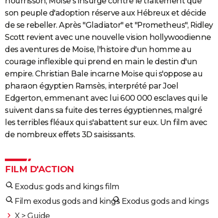
nourrisson, Moïse s'insurge contre le traitement que
son peuple d'adoption réserve aux Hébreux et décide
de se rebeller. Après "Gladiator" et "Prometheus", Ridley
Scott revient avec une nouvelle vision hollywoodienne
des aventures de Moïse, l'histoire d'un homme au
courage inflexible qui prend en main le destin d'un
empire. Christian Bale incarne Moïse qui s'oppose au
pharaon égyptien Ramsès, interprété par Joel
Edgerton, emmenant avec lui 600 000 esclaves qui le
suivent dans sa fuite des terres égyptiennes, malgré
les terribles fléaux qui s'abattent sur eux. Un film avec
de nombreux effets 3D saisissants.
FILM D'ACTION
Exodus: gods and kings film
Film exodus gods and kings
Exodus gods and kings
X
> Guide