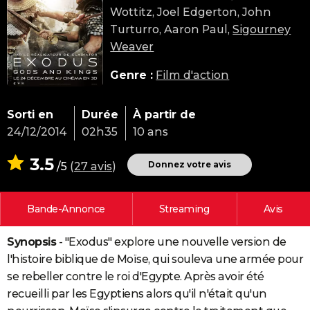
Wottitz, Joel Edgerton, John
City break
Voyage de noces
Climat
Destinations
Voyage nature
Forum
+
PHOTO
Turturro, Aaron Paul,
Sigourney
GUIDES D'ACHAT
Weaver
BONS PLANS
Genre :
Film d'action
CARTE DE VOEUX
Sorti en
Durée
À partir de
Carte Bonne année
Carte Pâques
Carte de Noël
Carte Saint-Valentin
Carte d'anniversaire
DICTIONNAIRE
24/12/2014
02h35
10 ans
Biographies
Expressions
Dictionnaire
Citations
Proverbes
PROGRAMME TV
3.5
Donnez votre avis
/5
(
27 avis
)
COPAINS D'AVANT
Bande-Annonce
Streaming
Avis
Se connecter
Collèges
Universités
Service militaire
S'inscrire
Lycées
Primaires
Entreprises
Avis de recherche
AVIS DE DÉCÈS
Synopsis
- "Exodus" explore une nouvelle version de
FORUM
l'histoire biblique de Moïse, qui souleva une armée pour
Lifestyle
Sport
Television
Cinema
Bricolage
Culture
Auto
Voyage
se rebeller contre le roi d'Egypte. Après avoir été
recueilli par les Egyptiens alors qu'il n'était qu'un