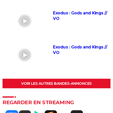
espérée de Marvel ? L'avis des critiques
Jurassic World Renaissance : intrigue, streaming,
Exodus : Gods and Kings //
avis, critiques, casting...
VO
Ballerina : un film d'action que les fans de John Wick
ne voudront pas rater
La Planète des Singes 2024 : est-il indispensable de
voir le reste de la saga avant de voir ce film ?
Exodus : Gods and Kings //
Superman : est-ce que cette nouvelle version vaut le
VO
coup ? Voici ce qu'en pensent les critiques
Everything Everywhere All at once : explication du
film aux 7 Oscars et de sa fin
Mission Impossible 8 : Tom Cruise refuse de répondre
VOIR LES AUTRES BANDES-ANNONCES
à cette question que tout le monde se pose
Deadpool et Wolverine : est-il vraiment
indispensable de voir la scène post-générique ?
REGARDER EN STREAMING
Mission Impossible 7 : casting, avis, bande-annonce,