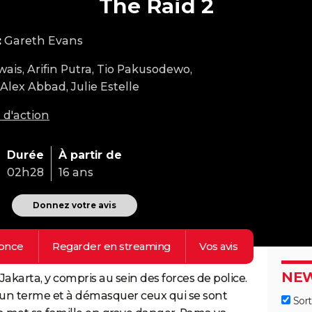
The Raid 2
:
Gareth Evans
wais, Arifin Putra, Tio Pakusodewo,
Alex Abbad, Julie Estelle
 d'action
Durée
À partir de
02h28
16 ans
Donnez votre avis
)
once
Regarder en
streaming
Vos
avis
NEW
Jakarta, y compris au sein des forces de police.
 un terme et à démasquer ceux qui se sont
Sort