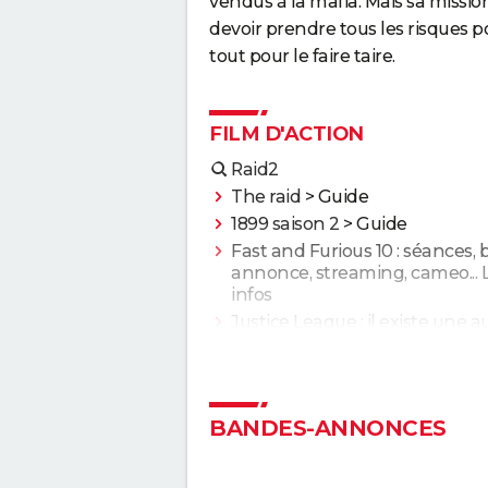
vendus à la mafia. Mais sa missi
devoir prendre tous les risques p
tout pour le faire taire.
FILM D'ACTION
Raid2
The raid
> Guide
1899 saison 2
> Guide
Fast and Furious 10 : séances,
annonce, streaming, cameo... 
infos
Justice League : il existe une a
version du film, les fans la pré
à l'original
Jurassic World Renaissance :
intrigue, streaming, avis, critiq
BANDES-ANNONCES
casting...
La Planète des Singes 2024 : es
indispensable de voir le reste 