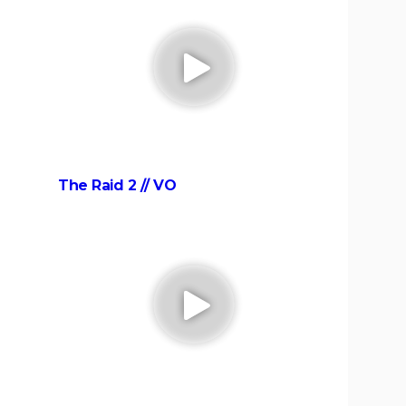
pensent les critiques
once :
Mission Impossible 8 : Tom Cruise
s et
refuse de répondre à cette question
que tout le monde se pose
Mission Impossible 7 : casting, avis,
 la
bande-annonce, suite, critique...
e-
Tomb Raider : synopsis, Alicia
n ne
Vikander, streaming, avis... Tout sur le
The Raid 2 // VO
au MCU
film sur Lara Croft
scènes
Uncharted : faut-il connaître le jeu
tiques,
avant de voir le film ?
Ant-Man 3 : critiques, scène post-
lm avec
générique, bande-annonce, casting...
asting,
Top Gun Maverick : Tom Cruise a-t-il
hotos,
vraiment piloté des avions pour les
besoins du film ?
sur la
Doctor Strange 2 : que signifient les