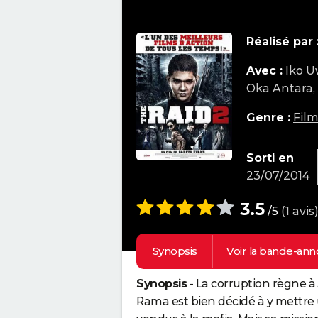
Réalisé par 
Avec :
Iko U
Oka Antara, 
Genre :
Film
Sorti en
23/07/2014
3.5
/5
(
1 avis
Synopsis
Voir la
bande-ann
Synopsis
- La corruption règne à 
Rama est bien décidé à y mettre