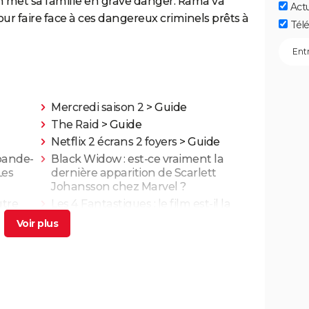
on met sa famille en grave danger. Rama va
Act
our faire face à ces dangereux criminels prêts à
Télé
Mercredi saison 2
> Guide
The Raid
> Guide
Netflix 2 écrans 2 foyers
> Guide
 bande-
Black Widow : est-ce vraiment la
Les
dernière apparition de Scarlett
Johansson chez Marvel ?
utre
Les 4 Fantastiques : le film est-il la
fèrent
renaissance espérée de Marvel ?
L'avis des critiques
Ballerina : un film d'action que les
ues,
fans de John Wick ne voudront pas
rater
t-il
Superman : est-ce que cette nouvelle
de la
version vaut le coup ? Voici ce qu'en