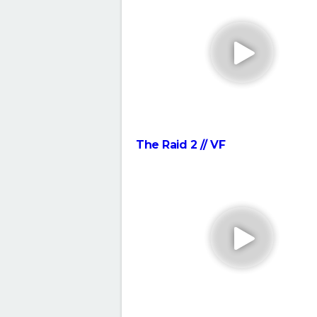
saga avant de voir ce film ?
Everything Everywhere All at 
explication du film aux 7 Oscar
de sa fin
Deadpool et Wolverine : est-il
vraiment indispensable de voir
scène post-générique ?
Avengers Doomsday : la band
annonce est enfin sortie, et o
The Raid 2 // VF
comprend plus grand chose 
Shang Chi : synopsis, casting, 
post-générique, streaming, cri
Disney+...
Venom : synopsis, casting,
streaming, avis... Tout sur le fi
Tom Hardy
Fast and Furious 9 : synopsis, c
bande-annonce, streaming, p
avis...
Hunger Games, Lever de soleil 