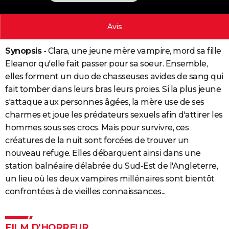
City break
Voyage de noces
Climat
Destinations
Voyage nature
Forum
+
PHOTO
Avis
GUIDES D'ACHAT
Synopsis
- Clara, une jeune mère vampire, mord sa fille
BONS PLANS
Eleanor qu'elle fait passer pour sa soeur. Ensemble,
CARTE DE VOEUX
elles forment un duo de chasseuses avides de sang qui
fait tomber dans leurs bras leurs proies. Si la plus jeune
Carte Bonne année
Carte Pâques
Carte de Noël
Carte Saint-Valentin
Carte d'anniversaire
DICTIONNAIRE
s'attaque aux personnes âgées, la mère use de ses
Biographies
Expressions
Dictionnaire
Citations
Proverbes
charmes et joue les prédateurs sexuels afin d'attirer les
PROGRAMME TV
hommes sous ses crocs. Mais pour survivre, ces
COPAINS D'AVANT
créatures de la nuit sont forcées de trouver un
nouveau refuge. Elles débarquent ainsi dans une
Se connecter
Collèges
Universités
Service militaire
S'inscrire
Lycées
Primaires
Entreprises
Avis de recherche
AVIS DE DÉCÈS
station balnéaire délabrée du Sud-Est de l'Angleterre,
un lieu où les deux vampires millénaires sont bientôt
FORUM
confrontées à de vieilles connaissances...
Lifestyle
Sport
Television
Cinema
Bricolage
Culture
Auto
Voyage
FILM D'HORREUR