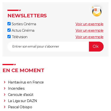
Insidious
Black Phone
NEWSLETTERS
Nope
L'Exorciste
Sorties Cinéma
Voir un exemple
Actus Cinéma
Voir un exemple
Sans un bruit 2 : synopsis, critiques, casting, bande-
Télévision
Voir un exemple
annonce, streaming...
Saw
Massacre à la tronçonneuse
Ça, 1ère partie
[Rec]
EN CE MOMENT
Evil Dead 2
Halloween, la nuit des masques
Hantavirus en France
Incendies
The Thing
Canicule d'août
Ça 2 : une suite est-elle possible avec un chapitre 3 ?
La Liga sur DAZN
Shining
Pascal Obispo