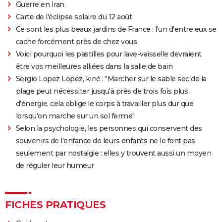
La Colline a des yeux
Guerre en Iran
Le Projet Blair Witch
Carte de l'éclipse solaire du 12 août
Ce sont les plus beaux jardins de France : l'un d'entre eux se
Suspiria
cache forcément près de chez vous
Firestarter (2022)
Voici pourquoi les pastilles pour lave-vaisselle devraient
être vos meilleures alliées dans la salle de bain
Sergio Lopez Lopez, kiné : "Marcher sur le sable sec de la
plage peut nécessiter jusqu'à près de trois fois plus
d'énergie, cela oblige le corps à travailler plus dur que
lorsqu'on marche sur un sol ferme"
Selon la psychologie, les personnes qui conservent des
souvenirs de l'enfance de leurs enfants ne le font pas
seulement par nostalgie : elles y trouvent aussi un moyen
de réguler leur humeur
FICHES PRATIQUES