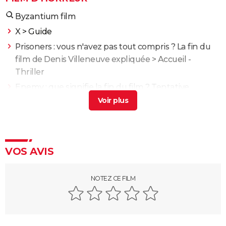
Byzantium film
X
> Guide
Prisoners : vous n'avez pas tout compris ? La fin du
film de Denis Villeneuve expliquée
> Accueil -
Thriller
Enemy : que signifie la fin du film ? Tentative
d'explication
> Guide
XXL
> Guide
Propre : découvrez ce drame chilien glaçant sur
Netflix
> Guide
VOS AVIS
Nosferatu : faut-il voir le remake de 2024 ? Notre
critique
NOTEZ CE FILM
Scream : Neve Campbell et Courteney Cox de retour
The Substance : personne n'est prêt pour ce film
d'horreur jouissif qui a secoué le Festival de Cannes