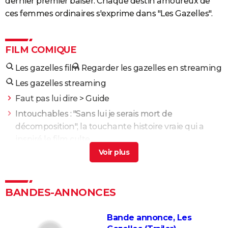
dernier premier baiser. Chaque destin amoureux de
ces femmes ordinaires s'exprime dans "Les Gazelles".
FILM COMIQUE
Les gazelles film
Regarder les gazelles en streaming
Les gazelles streaming
Faut pas lui dire
> Guide
Intouchables : "Sans lui je serais mort de
décomposition", la touchante histoire vraie qui a
inspiré le film culte
La vie pour de vrai : les retrouvailles de Kad Merad et
Dany Boon au cinéma
Le Dîner de cons : ça a vraiment existé, un célèbre
BANDES-ANNONCES
acteur français s'est même fait piéger
Adieu Les Cons : synopsis, critique, César, âge, bande-
Bande annonce, Les
annonce, avis...