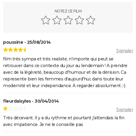
l'écran ?
Qu'est-ce qu'on a fait au Bon Dieu 3 : une suite est-
NOTEZ CE FILM
elle prévue ?
Fratè
Les Tuche 4 : la mort de Michel Blanc a été "terrible"
poussine - 25/08/2014
pour Jean-Paul Rouve
Signaler
En même temps
film très sympa et très realiste, n'importe qui peut se
Les Aventures de Rabbi Jacob
retrouver dans ce contexte du jour au lendemain ! A prendre
L'Origine du monde
avec de la légèreté, beaucoup d'humour et de la dérision. Ca
represente bien les femmes d'aujourd'hui, dans toute leur
OSS 117 3 : que disent les critiques sur le film ?
modernité et leur independance. A regarder absolument ;-)
Monty Python, Sacré Graal
The French Dispatch : faut-il voir le dernier Wes
fleurdaisyles - 30/04/2014
Anderson ? Critiques
Signaler
La Traversée
Très décevant. Il y a du rythme et pourtant j'attendais la fin
avec impatience. Je ne le conseille pas
Gaston Lagaffe : intrigue, avis, streaming... Tout sur
l'adaptation de la BD culte