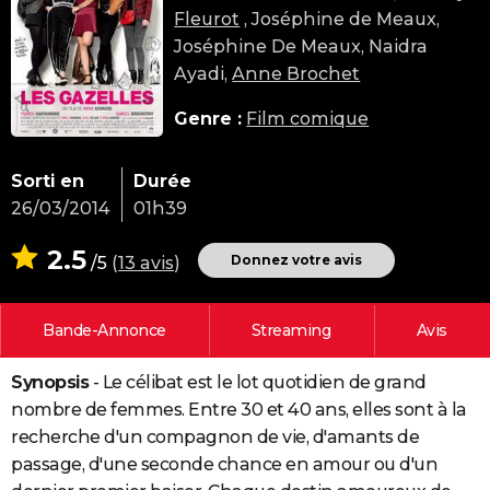
Fleurot
, Joséphine de Meaux,
City break
Voyage de noces
Climat
Destinations
Voyage nature
Forum
+
PHOTO
Joséphine De Meaux, Naidra
GUIDES D'ACHAT
Ayadi,
Anne Brochet
BONS PLANS
Genre :
Film comique
CARTE DE VOEUX
Sorti en
Durée
Carte Bonne année
Carte Pâques
Carte de Noël
Carte Saint-Valentin
Carte d'anniversaire
DICTIONNAIRE
26/03/2014
01h39
Biographies
Expressions
Dictionnaire
Citations
Proverbes
PROGRAMME TV
2.5
Donnez votre avis
/5
(
13 avis
)
COPAINS D'AVANT
Bande-Annonce
Streaming
Avis
Se connecter
Collèges
Universités
Service militaire
S'inscrire
Lycées
Primaires
Entreprises
Avis de recherche
AVIS DE DÉCÈS
Synopsis
- Le célibat est le lot quotidien de grand
FORUM
nombre de femmes. Entre 30 et 40 ans, elles sont à la
Lifestyle
Sport
Television
Cinema
Bricolage
Culture
Auto
Voyage
recherche d'un compagnon de vie, d'amants de
passage, d'une seconde chance en amour ou d'un