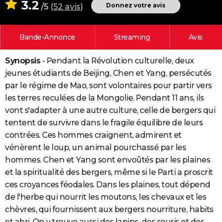
3.2
Donnez votre avis
/5
(
52 avis
)
City break
Voyage de noces
Climat
Destinations
Voyage nature
Forum
+
PHOTO
GUIDES D'ACHAT
Bande-Annonce
Streaming
Avis
BONS PLANS
Synopsis
- Pendant la Révolution culturelle, deux
CARTE DE VOEUX
jeunes étudiants de Beijing, Chen et Yang, persécutés
par le régime de Mao, sont volontaires pour partir vers
Carte Bonne année
Carte Pâques
Carte de Noël
Carte Saint-Valentin
Carte d'anniversaire
DICTIONNAIRE
les terres reculées de la Mongolie. Pendant 11 ans, ils
vont s'adapter à une autre culture, celle de bergers qui
Biographies
Expressions
Dictionnaire
Citations
Proverbes
PROGRAMME TV
tentent de survivre dans le fragile équilibre de leurs
COPAINS D'AVANT
contrées. Ces hommes craignent, admirent et
vénèrent le loup, un animal pourchassé par les
Se connecter
Collèges
Universités
Service militaire
S'inscrire
Lycées
Primaires
Entreprises
Avis de recherche
AVIS DE DÉCÈS
hommes. Chen et Yang sont envoûtés par les plaines
et la spiritualité des bergers, même si le Parti a proscrit
FORUM
ces croyances féodales. Dans les plaines, tout dépend
Lifestyle
Sport
Television
Cinema
Bricolage
Culture
Auto
Voyage
de l'herbe qui nourrit les moutons, les chevaux et les
chèvres, qui fournissent aux bergers nourriture, habits
et abri. On y trouve aussi des lapins, des souris et des