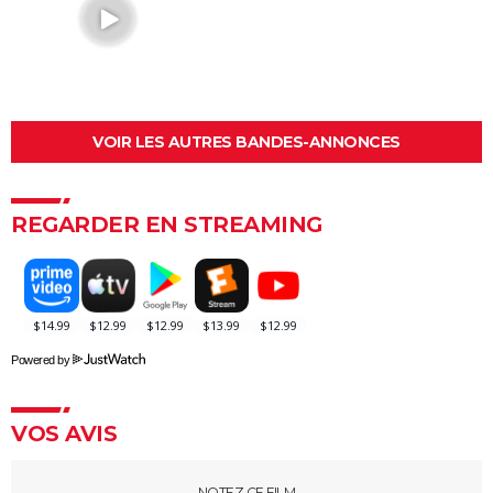
Mission Impossible 8 : Tom Cruise refuse de répondre
à cette question que tout le monde se pose
Deadpool et Wolverine : est-il vraiment
indispensable de voir la scène post-générique ?
VOIR LES AUTRES BANDES-ANNONCES
Mission Impossible 7 : casting, avis, bande-annonce,
suite, critique...
Avengers Doomsday : la bande-annonce est enfin
REGARDER EN STREAMING
sortie, et on ne comprend plus grand chose au MCU
Tomb Raider : synopsis, Alicia Vikander, streaming,
avis... Tout sur le film sur Lara Croft
Shang Chi : synopsis, casting, scènes post-générique,
streaming, critiques, Disney+...
Powered by
Uncharted : faut-il connaître le jeu avant de voir le
film ?
VOS AVIS
Venom : synopsis, casting, streaming, avis... Tout sur
le film avec Tom Hardy
NOTEZ CE FILM