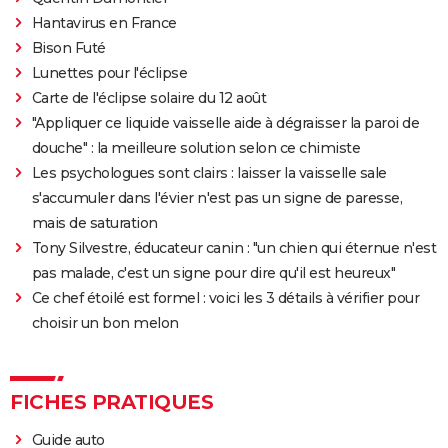
annonce
Hantavirus en France
Legend of Zelda, le film : qui sont Bo Bragason et
Bison Futé
Benjamin Evan Ainsworth, les acteurs principaux ?
Lunettes pour l'éclipse
Carte de l'éclipse solaire du 12 août
"Appliquer ce liquide vaisselle aide à dégraisser la paroi de
douche" : la meilleure solution selon ce chimiste
Les psychologues sont clairs : laisser la vaisselle sale
s'accumuler dans l'évier n'est pas un signe de paresse,
mais de saturation
Tony Silvestre, éducateur canin : "un chien qui éternue n'est
pas malade, c'est un signe pour dire qu'il est heureux"
Ce chef étoilé est formel : voici les 3 détails à vérifier pour
choisir un bon melon
FICHES PRATIQUES
Guide auto