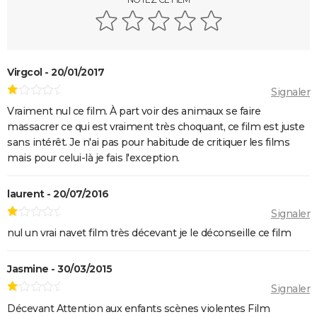
Ant-Man 3 : critiques, scène post-générique, bande-
annonce, casting...
Fast and Furious 9 : synopsis, casting, bande-
annonce, streaming, photos, avis...
Virgcol - 20/01/2017
Top Gun Maverick : Tom Cruise a-t-il vraiment piloté
Signaler
des avions pour les besoins du film ?
Vraiment nul ce film. À part voir des animaux se faire
Hunger Games, Lever de soleil sur la Moisson : Effie,
massacrer ce qui est vraiment très choquant, ce film est juste
sans intérêt. Je n'ai pas pour habitude de critiquer les films
Haymitch... des personnages bien connus dans la
mais pour celui-là je fais l'exception.
bande-annonce
Doctor Strange 2 : que signifient les scènes post-
laurent - 20/07/2016
génériques ? On vous explique
Signaler
Gladiator 2 : pourquoi cette suite risque-t-elle de
nul un vrai navet film très décevant je le déconseille ce film
diviser les fans du film culte ?
Kraven le chasseur : le film Marvel s'offre une
Jasmine - 30/03/2015
sanglante bande-annonce, quelle date de sortie ?
Signaler
Mad Max Fury Road : synopsis, casting, bande-
Décevant Attention aux enfants scènes violentes Film
annonce, streaming, avis...