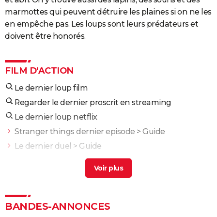
marmottes qui peuvent détruire les plaines si on ne les
en empêche pas. Les loups sont leurs prédateurs et
doivent être honorés.
FILM D'ACTION
Le dernier loup film
Regarder le dernier proscrit en streaming
Le dernier loup netflix
Stranger things dernier episode
> Guide
Le dernier duel
> Guide
Le dernier maitre de l'air 2
> Guide
Le loup et le lion netflix
> Guide
Le dernier marvel
> Guide
Fast and Furious 10 : séances, bande-annonce,
BANDES-ANNONCES
streaming, cameo... Les infos