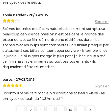
ennuyeux des le début
John Wick 4 : casting, avis, critiques, suite, séances,
streaming...
sonia barbier - 28/03/2015
Black Panther 2 : de quoi est mort l'acteur Chadwick
Signaler
Boseman ?
Scènes tournées en décors naturels absolument somptueux -
beaucoup de violence mais on n est pas dans le monde des
Furiosa : que vaut le prequel de "Mad Max Fury
bisounours et ce film démontre une réalité très dure - les
Road" ? Notre critique
scènes avec les loups sont étonnantes - on finirait presque par
The Batman : intrigue, casting, avis, streaming,
s attacher à ces bêtes qui tuent pour survivre - la terrible loi de
bande-annonce...
la jungle - le plus gros mange le plus petit j ai beaucoup aimé
ce film mais n y emmenez surtout pas vos enfants - ils
Piège de cristal
risqueraient d être traumatisés
Batman v Superman : le crossover de super-héros a-
t-il une suite ?
paros - 27/03/2015
Morbius : y a-t-il une scène post-générique à la fin du
Signaler
film ?
Incontournable ce film ! ^lein d 'émotions et beaux ^lans - âs
Spider-Man No Way Home : où voir le film en VOD
ennuyeux du tout- du " J.J Annaud " !
streaming et à quel prix ?
Les Éternels : que signifient les scènes post-
1
2
3
...
9
10
11