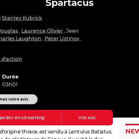
Spartacus
:
Stanley Kubrick
Douglas
,
Laurence Olivier
, Jean
harles Laughton
,
Peter Ustinov
,
 d'action
Durée
03h01
ez votre avis
arder en
streaming
Vos
avis
NEW
d'origine thrace, est vendu à Lentulus Batiatus,