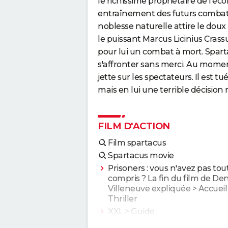
le richissime propriétaire de l'éco
entraînement des futurs combatt
noblesse naturelle attire le doux 
le puissant Marcus Licinius Crass
pour lui un combat à mort. Spart
s'affronter sans merci. Au momen
jette sur les spectateurs. Il est
mais en lui une terrible décision m
FILM D'ACTION
Film spartacus
Spartacus movie
Prisoners : vous n'avez pas tou
compris ? La fin du film de Den
Villeneuve expliquée
> Accueil 
Thriller
XXL
> Guide