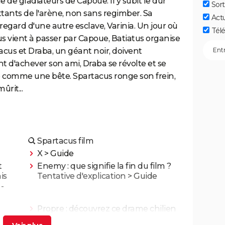
le de gladiateurs de Capoue. Il y subit le dur
Sort
ants de l'arène, non sans regimber. Sa
Act
regard d'une autre esclave, Varinia. Un jour où
Télé
us vient à passer par Capoue, Batiatus organise
acus et Draba, un géant noir, doivent
t d'achever son ami, Draba se révolte et se
 tué comme une bête. Spartacus ronge son frein,
ûrit...
Spartacus film
X
> Guide
t
Enemy : que signifie la fin du film ?
is
Tentative d'explication
> Guide
-
Propre : découvrez ce drame chilien
glaçant sur Netflix
> Guide