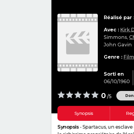
Réalisé par 
Avec :
Kirk 
Simmons,
C
John Gavin
Genre :
Film
Sorti en
06/10/1960
0
Donn
/5
Synopsis
Reg
Synopsis
- Spartacus, un esclave 