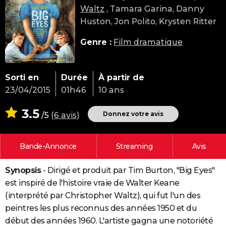
Waltz
, Tamara Garina, Danny
City break
Voyage de noces
Climat
Destinations
Voyage nature
Forum
+
PHOTO
Huston, Jon Polito, Krysten Ritter
GUIDES D'ACHAT
Genre :
Film dramatique
BONS PLANS
CARTE DE VOEUX
Sorti en
Durée
À partir de
23/04/2015
01h46
10 ans
Carte Bonne année
Carte Pâques
Carte de Noël
Carte Saint-Valentin
Carte d'anniversaire
DICTIONNAIRE
3.5
Biographies
Expressions
Dictionnaire
Citations
Proverbes
Donnez votre avis
/5
(
6 avis
)
PROGRAMME TV
COPAINS D'AVANT
Bande-Annonce
Streaming
Avis
Se connecter
Collèges
Universités
Service militaire
S'inscrire
Lycées
Primaires
Entreprises
Avis de recherche
AVIS DE DÉCÈS
Synopsis
- Dirigé et produit par Tim Burton, "Big Eyes"
FORUM
est inspiré de l'histoire vraie de Walter Keane
Lifestyle
Sport
Television
Cinema
Bricolage
Culture
Auto
Voyage
(interprété par Christopher Waltz), qui fut l'un des
peintres les plus reconnus des années 1950 et du
début des années 1960. L'artiste gagna une notoriété