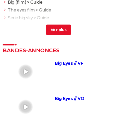
Big (film)
> Guide
The eyes film
> Guide
Serie big sky
> Guide
Eyes wide shut streaming
> Guide
L'Odyssée : "chef d'oeuvre épique", "expérience
brute"... Les critiques sont unanimes
L'Etranger : que vaut l'adaptation du roman d'Albert
BANDES-ANNONCES
Camus par François Ozon ? L'avis des critiques
Anatomie d'une chute : Sandra a-t-elle vraiment tué
Big Eyes // VF
son mari ? Ce qu'en dit la réalisatrice Justine Triet
Les Evadés : synopsis, histoire vraie, casting,
streaming, avis...
Voyage au bout de l'enfer
Big Eyes // VO
Benedetta : le film troublant avec Virginie Efira est-il
inspiré d'une histoire vraie ?
Forrest Gump : une erreur se cache dans le film,