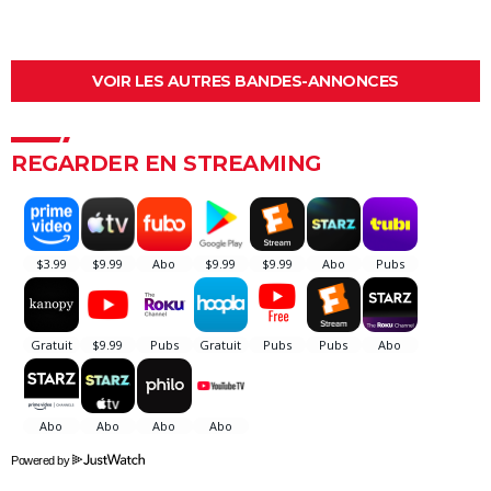
presque personne ne l'a remarquée
Borgo : intrigue, histoire vraie, casting, avis... Les infos
sur le film
VOIR LES AUTRES BANDES-ANNONCES
"Sexy", "navrant"... "Babygirl", thriller érotique porté
par Nicole Kidman, divise les critiques
REGARDER EN STREAMING
Titanic : "ça a été un cauchemar à tourner", Kate
Winslet a un mauvais souvenir de cette scène
devenue culte
The Brutalist : la critique est unanime, voici pourquoi
il faut absolument voir ce film au cinéma
La Haine
The Father : synopsis, casting, critiques, bande-
annonce, seance, streaming...
Les Passagers de la nuit
"Babylon" : critiques, séances, avis, casting,
Powered by
streaming, bande-annonce...