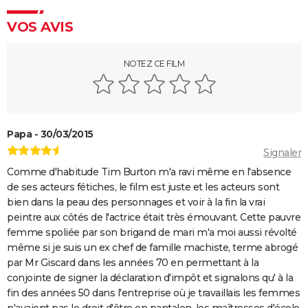
Rocky
VOS AVIS
La chambre d'à côté : faut-il voir le dernier Pedro
Almodóvar ? Ce qu'en disent les critiques presse
The Whale
NOTEZ CE FILM
Le Comte de Monte-Cristo : le film avec Pierre Niney
est-il inspiré d'une histoire vraie ?
Juré n°2 : s'agit-il (véritablement) du dernier film de
Papa - 30/03/2015
Clint Eastwood ?
Signaler
Le Parrain
Comme d'habitude Tim Burton m'a ravi même en l'absence
Il était une fois en Amérique
de ses acteurs fétiches, le film est juste et les acteurs sont
Peter von Kant
bien dans la peau des personnages et voir à la fin la vrai
peintre aux côtés de l'actrice était très émouvant. Cette pauvre
Nomadland : synopsis, casting, Oscars, photos,
femme spoliée par son brigand de mari m'a moi aussi révolté
streaming, avis...
même si je suis un ex chef de famille machiste, terme abrogé
Sound of Metal
par Mr Giscard dans les années 70 en permettant à la
conjointe de signer la déclaration d'impôt et signalons qu' à la
Slalom
fin des années 50 dans l'entreprise où je travaillais les femmes
Oh Canada : que vaut le film avec Richard Gere et
n'avaient pas le droit d'être en pantalon, les maîtresses d'école