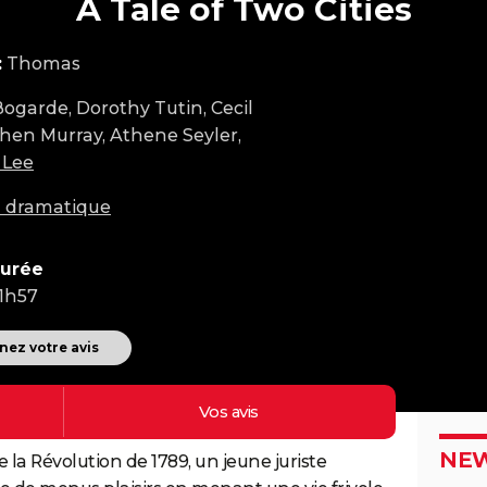
A Tale of Two Cities
:
Thomas
Bogarde, Dorothy Tutin, Cecil
phen Murray, Athene Seyler,
 Lee
m dramatique
urée
1h57
ez votre avis
Vos
avis
NEW
de la Révolution de 1789, un jeune juriste