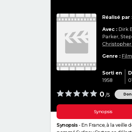
Réalisé par 
Avec :
Dirk 
Parker, Ste
Christopher
Genre :
Fil
Sorti en
D
1958
0
0
Donn
/5
Synopsis
Synopsis
- En France, à la veille 