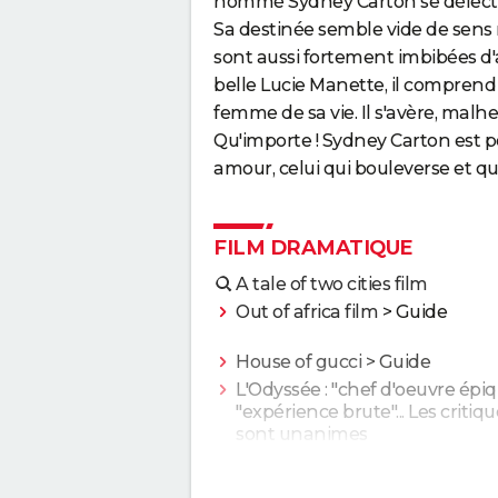
nommé Sydney Carton se délecte 
Sa destinée semble vide de sens 
sont aussi fortement imbibées d'al
belle Lucie Manette, il comprend
femme de sa vie. Il s'avère, mal
Qu'importe ! Sydney Carton est pe
amour, celui qui bouleverse et qui
FILM DRAMATIQUE
A tale of two cities film
Out of africa film
> Guide
House of gucci
> Guide
L'Odyssée : "chef d'oeuvre épiq
"expérience brute"... Les critiq
sont unanimes
Anatomie d'une chute : Sandra
elle vraiment tué son mari ? C