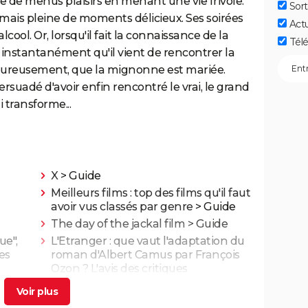
de menus plaisirs en menant une vie frivole.
Sort
mais pleine de moments délicieux. Ses soirées
Act
cool. Or, lorsqu'il fait la connaissance de la
Télé
 instantanément qu'il vient de rencontrer la
heureusement, que la mignonne est mariée.
rsuadé d'avoir enfin rencontré le vrai, le grand
 transforme...
X
> Guide
Meilleurs films : top des films qu'il faut
avoir vus classés par genre
> Guide
The day of the jackal film
> Guide
ue",
L'Etranger : que vaut l'adaptation du
ues
roman d'Albert Camus par François
Ozon ? L'avis des critiques
 a-t-
Les Evadés : synopsis, histoire vraie,
e
casting, streaming, avis...