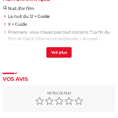
Nuit d'or film
La nuit du 12
> Guide
X
> Guide
Prisoners : vous n'avez pas tout compris ? La fin du
film de Denis Villeneuve expliquée
> Accueil -
Thriller
Enemy : que signifie la fin du film ? Tentative
d'explication
> Guide
Propre : découvrez ce drame chilien glaçant sur
Netflix
> Guide
VOS AVIS
L'Odyssée : "chef d'oeuvre épique", "expérience
brute"... Les critiques sont unanimes
NOTEZ CE FILM
L'Etranger : que vaut l'adaptation du roman d'Albert
Camus par François Ozon ? L'avis des critiques
Anatomie d'une chute : Sandra a-t-elle vraiment tué
son mari ? Ce qu'en dit la réalisatrice Justine Triet