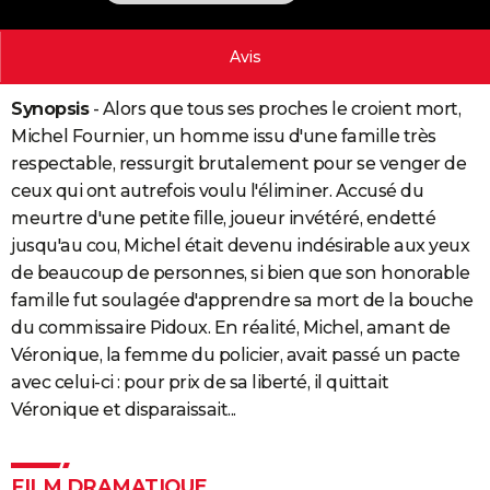
City break
Voyage de noces
Climat
Destinations
Voyage nature
Forum
+
PHOTO
Avis
GUIDES D'ACHAT
Synopsis
- Alors que tous ses proches le croient mort,
BONS PLANS
Michel Fournier, un homme issu d'une famille très
CARTE DE VOEUX
respectable, ressurgit brutalement pour se venger de
ceux qui ont autrefois voulu l'éliminer. Accusé du
Carte Bonne année
Carte Pâques
Carte de Noël
Carte Saint-Valentin
Carte d'anniversaire
DICTIONNAIRE
meurtre d'une petite fille, joueur invétéré, endetté
Biographies
Expressions
Dictionnaire
Citations
Proverbes
jusqu'au cou, Michel était devenu indésirable aux yeux
PROGRAMME TV
de beaucoup de personnes, si bien que son honorable
COPAINS D'AVANT
famille fut soulagée d'apprendre sa mort de la bouche
du commissaire Pidoux. En réalité, Michel, amant de
Se connecter
Collèges
Universités
Service militaire
S'inscrire
Lycées
Primaires
Entreprises
Avis de recherche
AVIS DE DÉCÈS
Véronique, la femme du policier, avait passé un pacte
avec celui-ci : pour prix de sa liberté, il quittait
FORUM
Véronique et disparaissait...
Lifestyle
Sport
Television
Cinema
Bricolage
Culture
Auto
Voyage
FILM DRAMATIQUE