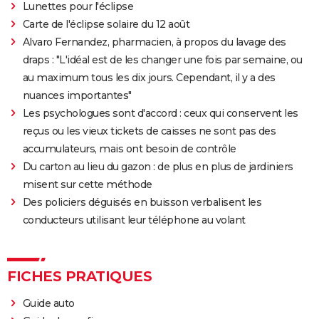
Lunettes pour l'éclipse
La Haine
Carte de l'éclipse solaire du 12 août
The Father : synopsis, casting, critiques, bande-
Alvaro Fernandez, pharmacien, à propos du lavage des
annonce, seance, streaming...
draps : "L'idéal est de les changer une fois par semaine, ou
Les Passagers de la nuit
au maximum tous les dix jours. Cependant, il y a des
nuances importantes"
"Babylon" : critiques, séances, avis, casting,
Les psychologues sont d'accord : ceux qui conservent les
streaming, bande-annonce...
reçus ou les vieux tickets de caisses ne sont pas des
Rocky
accumulateurs, mais ont besoin de contrôle
La chambre d'à côté : faut-il voir le dernier Pedro
Du carton au lieu du gazon : de plus en plus de jardiniers
Almodóvar ? Ce qu'en disent les critiques presse
misent sur cette méthode
The Whale
Des policiers déguisés en buisson verbalisent les
Le Comte de Monte-Cristo : le film avec Pierre Niney
conducteurs utilisant leur téléphone au volant
est-il inspiré d'une histoire vraie ?
Juré n°2 : s'agit-il (véritablement) du dernier film de
FICHES PRATIQUES
Clint Eastwood ?
Le Parrain
Guide auto
Il était une fois en Amérique