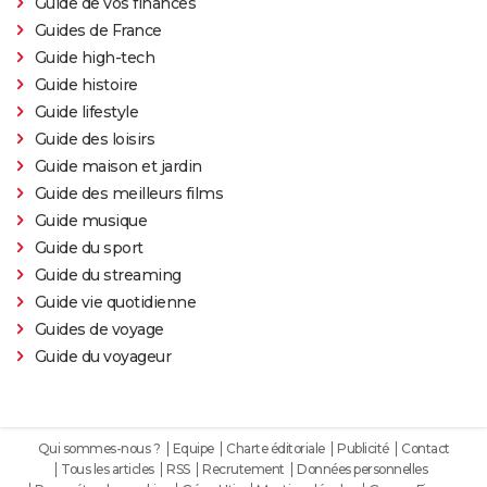
Guide de vos finances
Guides de France
Peter von Kant
Guide high-tech
Nomadland : synopsis, casting, Oscars, photos,
Guide histoire
streaming, avis...
Guide lifestyle
Sound of Metal
Guide des loisirs
Slalom
Guide maison et jardin
Oh Canada : que vaut le film avec Richard Gere et
Guide des meilleurs films
Jacob Elordi présenté au Festival de Cannes ?
Guide musique
Guide du sport
Guide du streaming
Guide vie quotidienne
Guides de voyage
Guide du voyageur
Qui sommes-nous ?
Equipe
Charte éditoriale
Publicité
Contact
Tous les articles
RSS
Recrutement
Données personnelles