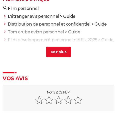
Film personnel
L'étranger avis personnel
> Guide
Distribution de personnel et confidentiel
> Guide
Tom cruise avion personnel
> Guide
Film développement personnel netflix 2025
> Guide
Un affaire personnel
> Guide
L'Odyssée : "chef d'oeuvre épique", "expérience
brute"... Les critiques sont unanimes
Anatomie d'une chute : Sandra a-t-elle vraiment tué
son mari ? Ce qu'en dit la réalisatrice Justine Triet
VOS AVIS
Les Evadés : synopsis, histoire vraie, casting,
streaming, avis...
NOTEZ CE FILM
Voyage au bout de l'enfer
Benedetta : le film troublant avec Virginie Efira est-il
inspiré d'une histoire vraie ?