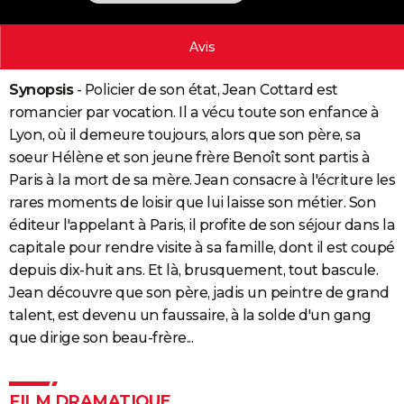
City break
Voyage de noces
Climat
Destinations
Voyage nature
Forum
+
PHOTO
Avis
GUIDES D'ACHAT
Synopsis
- Policier de son état, Jean Cottard est
BONS PLANS
romancier par vocation. Il a vécu toute son enfance à
CARTE DE VOEUX
Lyon, où il demeure toujours, alors que son père, sa
soeur Hélène et son jeune frère Benoît sont partis à
Carte Bonne année
Carte Pâques
Carte de Noël
Carte Saint-Valentin
Carte d'anniversaire
DICTIONNAIRE
Paris à la mort de sa mère. Jean consacre à l'écriture les
Biographies
Expressions
Dictionnaire
Citations
Proverbes
rares moments de loisir que lui laisse son métier. Son
PROGRAMME TV
éditeur l'appelant à Paris, il profite de son séjour dans la
COPAINS D'AVANT
capitale pour rendre visite à sa famille, dont il est coupé
depuis dix-huit ans. Et là, brusquement, tout bascule.
Se connecter
Collèges
Universités
Service militaire
S'inscrire
Lycées
Primaires
Entreprises
Avis de recherche
AVIS DE DÉCÈS
Jean découvre que son père, jadis un peintre de grand
talent, est devenu un faussaire, à la solde d'un gang
FORUM
que dirige son beau-frère...
Lifestyle
Sport
Television
Cinema
Bricolage
Culture
Auto
Voyage
FILM DRAMATIQUE