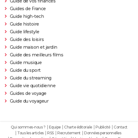
Guide de vos finances
Oh Canada : que vaut le film avec Richard Gere et
Guides de France
Jacob Elordi présenté au Festival de Cannes ?
Guide high-tech
Guide histoire
Guide lifestyle
Guide des loisirs
Guide maison et jardin
Guide des meilleurs films
Guide musique
Guide du sport
Guide du streaming
Guide vie quotidienne
Guides de voyage
Guide du voyageur
Qui sommes-nous ?
Equipe
Charte éditoriale
Publicité
Contact
Tous les articles
RSS
Recrutement
Données personnelles