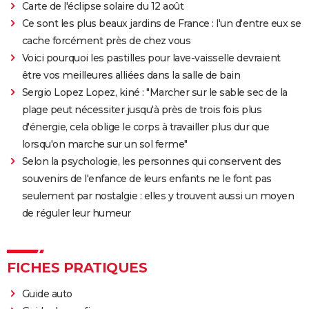
streaming, bande-annonce...
Carte de l'éclipse solaire du 12 août
Ce sont les plus beaux jardins de France : l'un d'entre eux se
Rocky
cache forcément près de chez vous
La chambre d'à côté : faut-il voir le dernier Pedro
Voici pourquoi les pastilles pour lave-vaisselle devraient
Almodóvar ? Ce qu'en disent les critiques presse
être vos meilleures alliées dans la salle de bain
The Whale
Sergio Lopez Lopez, kiné : "Marcher sur le sable sec de la
Le Comte de Monte-Cristo : le film avec Pierre Niney
plage peut nécessiter jusqu'à près de trois fois plus
est-il inspiré d'une histoire vraie ?
d'énergie, cela oblige le corps à travailler plus dur que
Juré n°2 : s'agit-il (véritablement) du dernier film de
lorsqu'on marche sur un sol ferme"
Clint Eastwood ?
Selon la psychologie, les personnes qui conservent des
souvenirs de l'enfance de leurs enfants ne le font pas
Le Parrain
seulement par nostalgie : elles y trouvent aussi un moyen
Il était une fois en Amérique
de réguler leur humeur
Peter von Kant
Nomadland : synopsis, casting, Oscars, photos,
streaming, avis...
FICHES PRATIQUES
Sound of Metal
Guide auto
Slalom