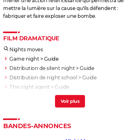
mener une action retentissante qui permettra de
mettre la lumière sur la cause qu'ils défendent :
fabriquer et faire exploser une bombe.
FILM DRAMATIQUE
Nights moves
Game night
> Guide
Distribution de silent night
> Guide
Distribution de night school
> Guide
The night agent
> Guide
Night always comes
> Guide
L'Odyssée : "chef d'oeuvre épique", "expérience
brute"... Les critiques sont unanimes
L'Etranger : que vaut l'adaptation du roman d'Albert
BANDES-ANNONCES
Camus par François Ozon ? L'avis des critiques