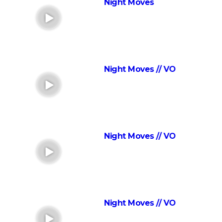
Anatomie d'une chute : Sandra a-t-elle vraiment tué
Night Moves
son mari ? Ce qu'en dit la réalisatrice Justine Triet
Les Evadés : synopsis, histoire vraie, casting,
streaming, avis...
Voyage au bout de l'enfer
Night Moves // VO
Benedetta : le film troublant avec Virginie Efira est-il
inspiré d'une histoire vraie ?
Forrest Gump : une erreur se cache dans le film,
presque personne ne l'a remarquée
Borgo : intrigue, histoire vraie, casting, avis... Les infos
Night Moves // VO
sur le film
"Sexy", "navrant"... "Babygirl", thriller érotique porté
par Nicole Kidman, divise les critiques
Titanic : "ça a été un cauchemar à tourner", Kate
Winslet a un mauvais souvenir de cette scène
Night Moves // VO
devenue culte
The Brutalist : la critique est unanime, voici pourquoi