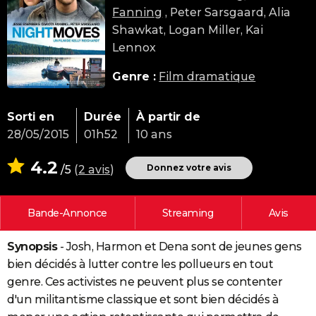
Fanning
, Peter Sarsgaard, Alia
City break
Voyage de noces
Climat
Destinations
Voyage nature
Forum
+
PHOTO
Shawkat, Logan Miller, Kai
GUIDES D'ACHAT
Lennox
BONS PLANS
Genre :
Film dramatique
CARTE DE VOEUX
Sorti en
Durée
À partir de
Carte Bonne année
Carte Pâques
Carte de Noël
Carte Saint-Valentin
Carte d'anniversaire
DICTIONNAIRE
28/05/2015
01h52
10 ans
Biographies
Expressions
Dictionnaire
Citations
Proverbes
PROGRAMME TV
4.2
Donnez votre avis
/5
(
2 avis
)
COPAINS D'AVANT
Bande-Annonce
Streaming
Avis
Se connecter
Collèges
Universités
Service militaire
S'inscrire
Lycées
Primaires
Entreprises
Avis de recherche
AVIS DE DÉCÈS
Synopsis
- Josh, Harmon et Dena sont de jeunes gens
FORUM
bien décidés à lutter contre les pollueurs en tout
Lifestyle
Sport
Television
Cinema
Bricolage
Culture
Auto
Voyage
genre. Ces activistes ne peuvent plus se contenter
d'un militantisme classique et sont bien décidés à