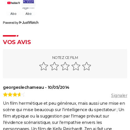
Il était une fois en Amérique
Peter von Kant
Powered by
Nomadland : synopsis, casting, Oscars, photos,
streaming, avis...
Sound of Metal
VOS AVIS
Slalom
Oh Canada : que vaut le film avec Richard Gere et
NOTEZ CE FILM
Jacob Elordi présenté au Festival de Cannes ?
georgeslechameau - 10/05/2014
Signaler
Un film hermétique et peu généreux, mais aussi une mise en
scène qui mise beaucoup sur l'intelligence du spectateur ; Un
film atypique ou la suggestion par l'Image prévaut sur
l'évidence scénaristique, sur l'empathie envers les
personnages. Un film de Kelly Reichardt. J'en ai fait une