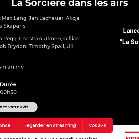
La Sorcière dans les airs
:
Max Lang, Jan Lachauer, Alicja
ls Skapans
 Pegg, Christian Ulmen, Gillian
"La So
ob Brydon, Timothy Spall, Uli
sin animé
Durée
00h50
ez votre avis
once
Regarder en
streaming
Vos
avis