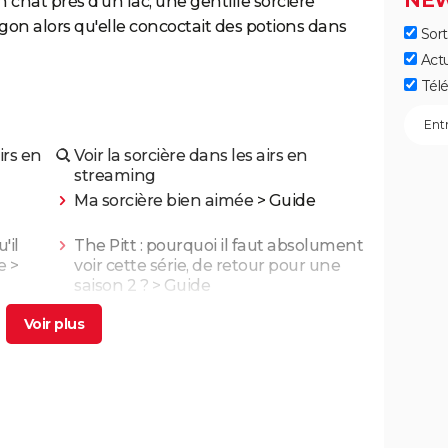
NEW
 chat près d'un lac, une gentille sorcière
gon alors qu'elle concoctait des potions dans
Sort
Act
Télé
irs en
Voir la sorcière dans les airs en
streaming
Ma sorcière bien aimée
> Guide
'il
The Pitt : pourquoi il faut absolument
e
>
voir cette série, de retour pour une
saison 2 ?
> Guide
La Môme : "Quel choc !" Est-ce Marion
Cotillard qui chante dans le film ?
>
Accueil - Biopic
 une
Zootopie 2 : à partir de quel âge voir
le film Disney de fin d'année ?
est pas
Le garçon et le héron : synopsis,