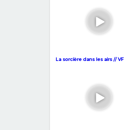
le premier film Mario, tout le
a oublié cet échec sorti il y a 3
Super Mario Galaxy, le film : o
prend pour des idiots (critique
"Spider-Man : Across the
Spiderverse" : séances, stream
critique, avis, bande-annonce...
La sorcière dans les airs // VF
Élémentaire : deux acteurs fra
très connus font les voix des
personnages, les avez-vous
reconnus ?
Des minions et des monstres :
partir de quel âge votre enfan
peut-il voir le film ?
Your Name
Zootopie : synopsis, casting, b
annonce, photos, streaming, avi