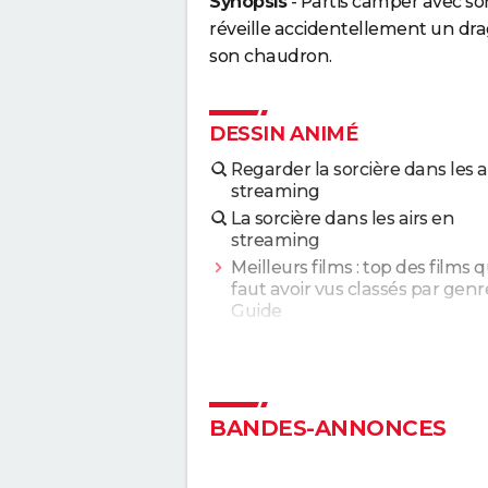
Synopsis
- Partis camper avec son
réveille accidentellement un dra
son chaudron.
DESSIN ANIMÉ
Regarder la sorcière dans les a
streaming
La sorcière dans les airs en
streaming
Meilleurs films : top des films qu
faut avoir vus classés par genr
Guide
Film comique : les meilleures
comédies à voir
> Guide
Dragons 3 : verra-t-on un jour
BANDES-ANNONCES
suite en dessin animé ? Le
réalisateur donne son avis
Super Mario Bros, le film : ce n'