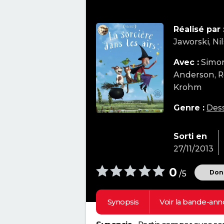
Réalisé par 
Jaworski, Ni
Avec :
Simon
Anderson, R
Krohm
Genre :
Des
Sorti en
27/11/2013
0
Donn
/5
Synopsis
Voir la
bande-ann