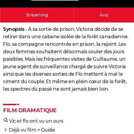
City break
Voyage de noces
Climat
Destinations
Voyage nature
Forum
+
PHOTO
Streaming
Avis
GUIDES D'ACHAT
Synopsis
- À sa sortie de prison, Victoria décide de se
BONS PLANS
retirer dans une cabane isolée de la forêt canadienne.
CARTE DE VOEUX
Flo, sa compagne rencontrée en prison, la rejoint. Les
deux femmes souhaitent désormais couler des jours
Carte Bonne année
Carte Pâques
Carte de Noël
Carte Saint-Valentin
Carte d'anniversaire
DICTIONNAIRE
paisibles. Mais les fréquentes visites de Guillaume, un
jeune agent de surveillance chargé de suivre Victoria
Biographies
Expressions
Dictionnaire
Citations
Proverbes
PROGRAMME TV
ainsi que les diverses sorties de Flo mettent à mal le
COPAINS D'AVANT
ciment du couple. Et même en plein cœur de la forêt,
les spectres du passé ne sont jamais bien loin.
Se connecter
Collèges
Universités
Service militaire
S'inscrire
Lycées
Primaires
Entreprises
Avis de recherche
AVIS DE DÉCÈS
FORUM
FILM DRAMATIQUE
Lifestyle
Sport
Television
Cinema
Bricolage
Culture
Auto
Voyage
Vic et flo ont vu un ours
Déjà vu film
> Guide