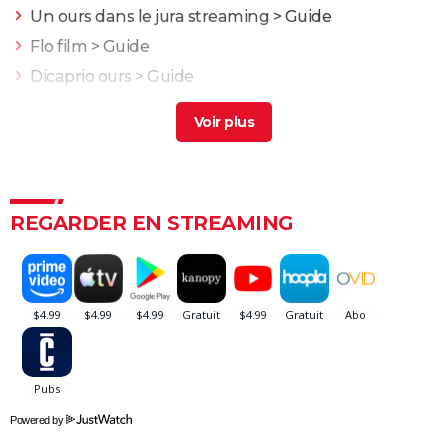
Un ours dans le jura streaming
> Guide
Flo film
> Guide
Dicaprio ours
> Guide
Les 7 ours
> Guide
L'Odyssée : "chef d'oeuvre épique", "expérience
brute"... Les critiques sont unanimes
L'Etranger : que vaut l'adaptation du roman d'Albert
Camus par François Ozon ? L'avis des critiques
REGARDER EN STREAMING
Anatomie d'une chute : Sandra a-t-elle vraiment tué
son mari ? Ce qu'en dit la réalisatrice Justine Triet
Les Evadés : synopsis, histoire vraie, casting,
streaming, avis...
Voyage au bout de l'enfer
Benedetta : le film troublant avec Virginie Efira est-il
inspiré d'une histoire vraie ?
Powered by
Forrest Gump : une erreur se cache dans le film,