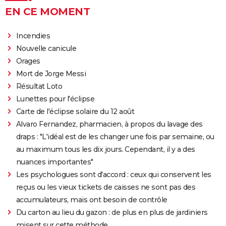
Rocky
EN CE MOMENT
La chambre d'à côté : faut-il voir le dernier Pedro
Almodóvar ? Ce qu'en disent les critiques presse
Incendies
Nouvelle canicule
The Whale
Orages
Le Comte de Monte-Cristo : le film avec Pierre Niney
Mort de Jorge Messi
est-il inspiré d'une histoire vraie ?
Résultat Loto
Juré n°2 : s'agit-il (véritablement) du dernier film de
Lunettes pour l'éclipse
Clint Eastwood ?
Carte de l'éclipse solaire du 12 août
Le Parrain
Alvaro Fernandez, pharmacien, à propos du lavage des
Il était une fois en Amérique
draps : "L'idéal est de les changer une fois par semaine, ou
au maximum tous les dix jours. Cependant, il y a des
Peter von Kant
nuances importantes"
Nomadland : synopsis, casting, Oscars, photos,
Les psychologues sont d'accord : ceux qui conservent les
streaming, avis...
reçus ou les vieux tickets de caisses ne sont pas des
Sound of Metal
accumulateurs, mais ont besoin de contrôle
Slalom
Du carton au lieu du gazon : de plus en plus de jardiniers
Oh Canada : que vaut le film avec Richard Gere et
misent sur cette méthode