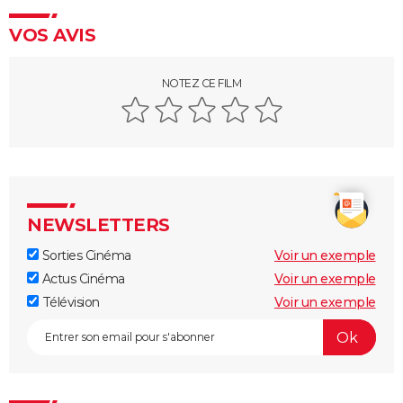
presque personne ne l'a remarquée
VOS AVIS
Borgo : intrigue, histoire vraie, casting, avis... Les infos
sur le film
NOTEZ CE FILM
"Sexy", "navrant"... "Babygirl", thriller érotique porté
par Nicole Kidman, divise les critiques
Titanic : "ça a été un cauchemar à tourner", Kate
Winslet a un mauvais souvenir de cette scène
devenue culte
The Brutalist : la critique est unanime, voici pourquoi
NEWSLETTERS
il faut absolument voir ce film au cinéma
Sorties Cinéma
Voir un exemple
La Haine
Actus Cinéma
Voir un exemple
The Father : synopsis, casting, critiques, bande-
Télévision
Voir un exemple
annonce, seance, streaming...
Les Passagers de la nuit
"Babylon" : critiques, séances, avis, casting,
streaming, bande-annonce...