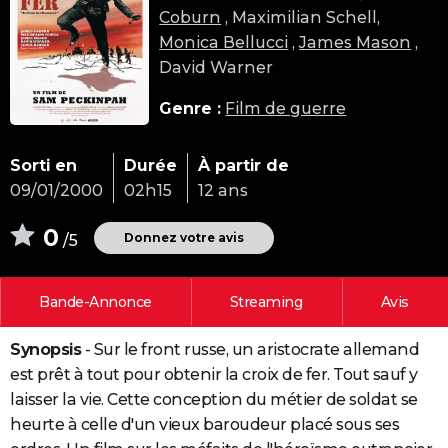
Coburn
, Maximilian Schell,
City break
Voyage de noces
Climat
Destinations
Voyage nature
Forum
+
PHOTO
Monica Bellucci
,
James Mason
,
GUIDES D'ACHAT
David Warner
BONS PLANS
Genre :
Film de guerre
CARTE DE VOEUX
Sorti en
Durée
À partir de
Carte Bonne année
Carte Pâques
Carte de Noël
Carte Saint-Valentin
Carte d'anniversaire
DICTIONNAIRE
09/01/2000
02h15
12 ans
Biographies
Expressions
Dictionnaire
Citations
Proverbes
PROGRAMME TV
0
Donnez votre avis
/5
COPAINS D'AVANT
Bande-Annonce
Streaming
Avis
Se connecter
Collèges
Universités
Service militaire
S'inscrire
Lycées
Primaires
Entreprises
Avis de recherche
AVIS DE DÉCÈS
Synopsis
- Sur le front russe, un aristocrate allemand
FORUM
est prêt à tout pour obtenir la croix de fer. Tout sauf y
Lifestyle
Sport
Television
Cinema
Bricolage
Culture
Auto
Voyage
laisser la vie. Cette conception du métier de soldat se
heurte à celle d'un vieux baroudeur placé sous ses