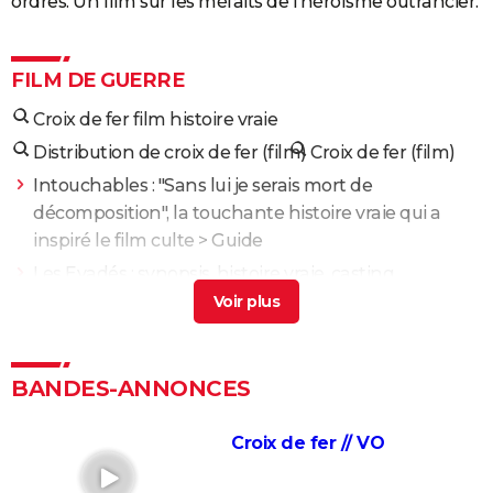
ordres. Un film sur les méfaits de l'héroïsme outrancier.
FILM DE GUERRE
Croix de fer film histoire vraie
Distribution de croix de fer (film)
Croix de fer (film)
Intouchables : "Sans lui je serais mort de
décomposition", la touchante histoire vraie qui a
inspiré le film culte
> Guide
Les Evadés : synopsis, histoire vraie, casting,
streaming, avis...
> Guide
Forrest Gump : une erreur se cache dans le film,
presque personne ne l'a remarquée
> Accueil - Film
BANDES-ANNONCES
dramatique
Et au milieu coule une rivière : le film de Robert
Croix de fer // VO
Redford s'inspire-t-il d'une histoire vraie ?
> Accueil -
Film dramatique