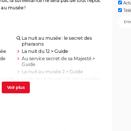
it, la surveillance ne sera pas de tout repos.
Act
e au musée !
Télé
La nuit au musée : le secret des
pharaons
sée
La nuit du 12
> Guide
ide
Au service secret de sa Majesté
>
Guide
La nuit au musée 2
> Guide
is mort
La vie pour de vrai : les retrouvailles
te
de Kad Merad et Dany Boon au
lm
cinéma
nt
Adieu Les Cons : synopsis, critique,
ais
César, âge, bande-annonce, avis...
illa,
On sourit pour la photo
ns God