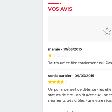
dernier Wes Anderson ? Critiq
Gaston Lagaffe : intrigue, avis,
VOS AVIS
streaming... Tout sur l'adaptat
la BD culte
mamie - 10/03/2015
J'ai trouvé ce film totalement nul. Pas
sonia barbier - 09/03/2015
Un pur moment de détente - les effets
statues de cire - on rit avec eux - o
moments très drôles - une vraie réuss