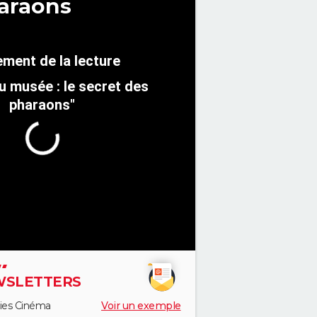
haraons
au musée : le secret des
pharaons"
SLETTERS
ies Cinéma
Voir un exemple