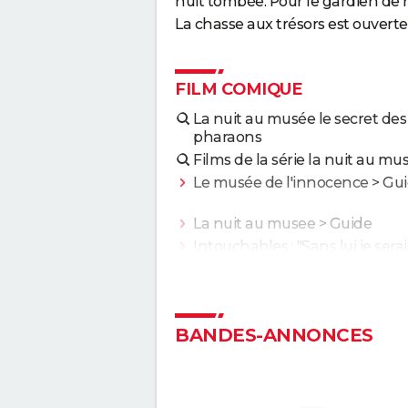
nuit tombée. Pour le gardien de nu
La chasse aux trésors est ouvert
FILM COMIQUE
La nuit au musée le secret des
pharaons
Films de la série la nuit au mu
Le musée de l'innocence
> Gu
La nuit au musee
> Guide
Intouchables : "Sans lui je sera
de décomposition", la touchan
histoire vraie qui a inspiré le fi
culte
Le Dîner de cons : ça a vraime
BANDES-ANNONCES
existé, un célèbre acteur franç
s'est même fait piéger
Les Tuche 5 : le roi Charles, Cam
Elton John... Qui les jouent da