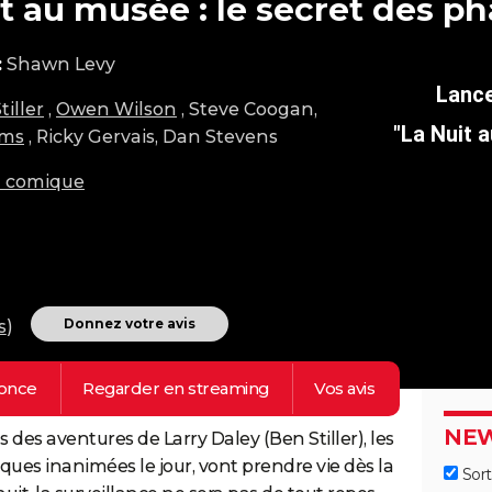
t au musée : le secret des p
:
Shawn Levy
tiller
,
Owen Wilson
, Steve Coogan,
"La Nuit 
ams
, Ricky Gervais, Dan Stevens
m comique
Donnez votre avis
s
)
once
Regarder en
streaming
Vos
avis
NEW
 des aventures de Larry Daley (Ben Stiller), les
ques inanimées le jour, vont prendre vie dès la
Sort