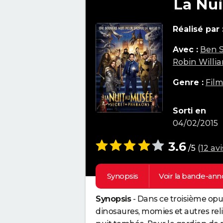
La Nui
Réalisé par 
Avec :
Ben S
Robin Willi
Genre :
Fil
Sorti en
04/02/2015
3.6
/5
(
12 avi
Synopsis
Voir la
bande-ann
Synopsis
- Dans ce troisième opus
dinosaures, momies et autres reli