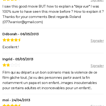
magique et une date de sortie annoncée
I saw this good movie BUT how to explain a *deja vue* I was
Decision to leave
100% sure to have seen this movie before ? How to explain it ?
Seven
Thanks for your comments Best regards Roland
A Couteaux Tirés : synopsis, casting, streaming, avis,
(077warrior@gmail.com)
bande-annonce, interview...
Déborah - 06/05/2013
Shutter Island
Signaler
Zodiac : synopsis, casting, bande-annonce, histoire
Excellent !
vraie, streaming...
Black Swan
Ingrid - 05/05/2013
Fight Club
Signaler
Psychose
Film qui au départ a un bon scénario mais la violence de ce
Le Silence des agneaux
film gâche tout, j'ai vu des personnes partir avant la fin
notamment un papa et son enfant...images insoutenables
Pulp Fiction
pour certains adultes et inconcevables pour un enfant!...
Les Crimes du futur
Les Dents de la mer
moi - 24/04/2013
Drive : Ryan Gosling conduit-il vraiment dans le