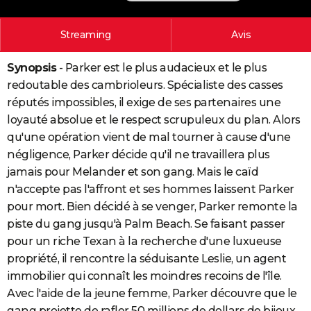
City break
Voyage de noces
Climat
Destinations
Voyage nature
Forum
+
PHOTO
Streaming
Avis
GUIDES D'ACHAT
Synopsis
- Parker est le plus audacieux et le plus
BONS PLANS
redoutable des cambrioleurs. Spécialiste des casses
CARTE DE VOEUX
réputés impossibles, il exige de ses partenaires une
loyauté absolue et le respect scrupuleux du plan. Alors
Carte Bonne année
Carte Pâques
Carte de Noël
Carte Saint-Valentin
Carte d'anniversaire
DICTIONNAIRE
qu'une opération vient de mal tourner à cause d'une
négligence, Parker décide qu'il ne travaillera plus
Biographies
Expressions
Dictionnaire
Citations
Proverbes
PROGRAMME TV
jamais pour Melander et son gang. Mais le caïd
COPAINS D'AVANT
n'accepte pas l'affront et ses hommes laissent Parker
pour mort. Bien décidé à se venger, Parker remonte la
Se connecter
Collèges
Universités
Service militaire
S'inscrire
Lycées
Primaires
Entreprises
Avis de recherche
AVIS DE DÉCÈS
piste du gang jusqu'à Palm Beach. Se faisant passer
pour un riche Texan à la recherche d'une luxueuse
FORUM
propriété, il rencontre la séduisante Leslie, un agent
Lifestyle
Sport
Television
Cinema
Bricolage
Culture
Auto
Voyage
immobilier qui connaît les moindres recoins de l'île.
Avec l'aide de la jeune femme, Parker découvre que le
gang projette de rafler 50 millions de dollars de bijoux.