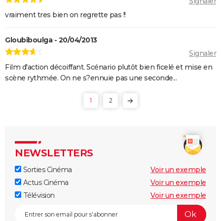
Signaler
film ?
vraiment tres bien on regrette pas !!
American Nightmare
Old boy
Gloubiboulga - 20/04/2013
Maigret : synopsis, casting, Depardieu, avis...
Signaler
Film d'action décoiffant. Scénario plutôt bien ficelé et mise en
The Dog Stars : le thriller de Ridley Scott se dévoile
scène rythmée. On ne s?ennuie pas une seconde...
dans une nouvelle bande-annonce
1
2
NEWSLETTERS
Sorties Cinéma
Voir un exemple
Actus Cinéma
Voir un exemple
Télévision
Voir un exemple