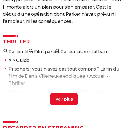
Il monte alors un plan pour s'en emparer. C'est le
début d'une opération dont Parker n'avait prévu ni
l'ampleur, ni les conséquences...
THRILLER
Parker film
Film parker
Parker jason statham
X
> Guide
Prisoners : vous n'avez pas tout compris ? La fin du
film de Denis Villeneuve expliquée
> Accueil -
Thriller
Enemy : que signifie la fin du film ? Tentative
d'explication
> Guide
XXL
> Guide
Propre : découvrez ce drame chilien glaçant sur
Netflix
> Guide