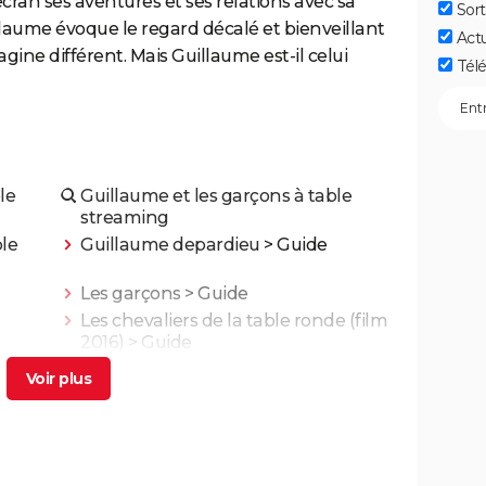
cran ses aventures et ses relations avec sa
Sort
aume évoque le regard décalé et bienveillant
Act
agine différent. Mais Guillaume est-il celui
Télé
le
Guillaume et les garçons à table
streaming
ble
Guillaume depardieu
> Guide
Les garçons
> Guide
Les chevaliers de la table ronde (film
2016)
> Guide
is mort
La vie pour de vrai : les retrouvailles
te
de Kad Merad et Dany Boon au
lm
cinéma
nt
Adieu Les Cons : synopsis, critique,
ais
César, âge, bande-annonce, avis...