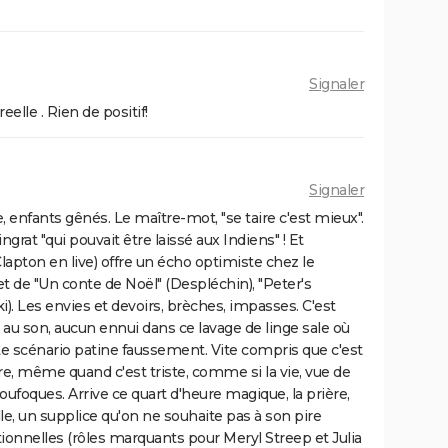
Signaler
eelle . Rien de positif!
Signaler
 enfants gênés. Le maître-mot, "se taire c'est mieux".
ngrat "qui pouvait être laissé aux Indiens" ! Et
 Clapton en live) offre un écho optimiste chez le
et de "Un conte de Noël" (Despléchin), "Peter's
i). Les envies et devoirs, brèches, impasses. C'est
 au son, aucun ennui dans ce lavage de linge sale où
 Le scénario patine faussement. Vite compris que c'est
re, même quand c'est triste, comme si la vie, vue de
 loufoques. Arrive ce quart d'heure magique, la prière,
le, un supplice qu'on ne souhaite pas à son pire
tionnelles (rôles marquants pour Meryl Streep et Julia