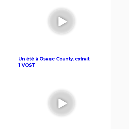
Le diable s'habille en Prada 2 : le film
rois
aura-t-il droit à une suite ?
dure
es
ait
Astérix et Obélix et L'Empire du
scars
Milieu : casting, streaming, critiques,
avis... Tout savoir
and
La Cité de la peur : Valérie Lemercier a
Un été à Osage County, extrait
 ?
fait une bourde lors du tournage,
1 VOST
l'avez-vous remarquée à l'écran ?
eu 3 :
Fratè
l
En même temps
n-Paul
L'Origine du monde
ues sur
Monty Python, Sacré Graal
ir le
La Traversée