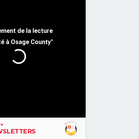
té à Osage County"
SLETTERS