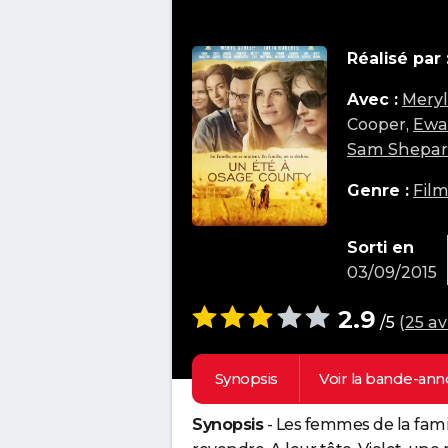
Réalisé par 
Avec :
Meryl
Cooper,
Ewa
Sam Shepa
Genre :
Fil
Sorti en
03/09/2015
2.9
/5
(
25 av
Synopsis
Voir la
bande-ann
Synopsis
- Les femmes de la fami