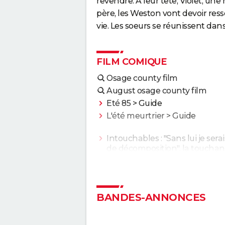
revendre. A leur tête, Violet, un
père, les Weston vont devoir ress
vie. Les soeurs se réunissent dan
FILM COMIQUE
Osage county film
August osage county film
Eté 85
> Guide
L'été meurtrier
> Guide
Intouchables : "Sans lui je sera
de décomposition", la touchan
histoire vraie qui a inspiré le fi
culte
Le Dîner de cons : ça a vraime
existé, un célèbre acteur franç
BANDES-ANNONCES
s'est même fait piéger
Les Tuche 5 : le roi Charles, Cam
Elton John... Qui les jouent da