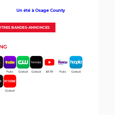
ues
Un été à Osage County
ion de
AUTRES BANDES-ANNONCES
NG