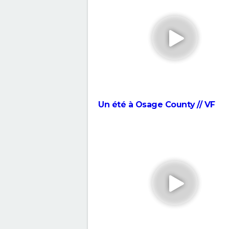
save the Tuche ?
La Grande Vadrouille : Louis de
Funès s'est entraîné pendant t
mois pour cette scène qui ne 
pourtant que quelques minut
Barbie : même Ryan Gosling ét
"déçu", les nominations aux O
ont provoqué un tollé
Kaamelott, premier volet : qu
Un été à Osage County // VF
sort la suite du film au cinéma
Qu'est-ce qu'on a fait au Bon Di
une suite est-elle prévue ?
Les Tuche 4 : la mort de Miche
Blanc a été "terrible" pour Jea
Rouve
Les Aventures de Rabbi Jacob
OSS 117 3 : que disent les critiq
le film ?
The French Dispatch : faut-il vo