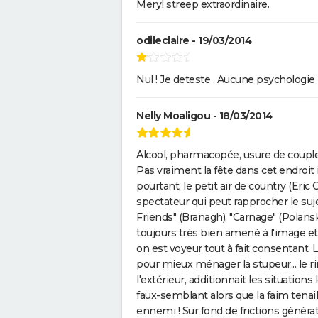
Meryl streep extraordinaire.
odileclaire - 19/03/2014
Nul ! Je deteste . Aucune psychologie r
Nelly Moaligou - 18/03/2014
Alcool, pharmacopée, usure de couple,
Pas vraiment la fête dans cet endroit i
pourtant, le petit air de country (Eric
spectateur qui peut rapprocher le suj
Friends" (Branagh), "Carnage" (Polansk
toujours très bien amené à l'image et
on est voyeur tout à fait consentant.
pour mieux ménager la stupeur... le ri
l'extérieur, additionnait les situations
faux-semblant alors que la faim tenail
ennemi ! Sur fond de frictions généra