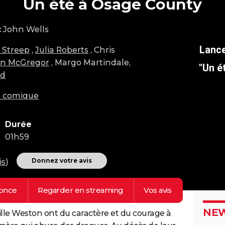
Un été à Osage County
:
John Wells
 Streep
,
Julia Roberts
, Chris
n McGregor
, Margo Martindale,
"Un é
rd
m comique
Durée
01h59
Donnez votre avis
is
)
once
Regarder en
streaming
Vos
avis
NEW
lle Weston ont du caractère et du courage à