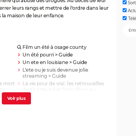
e mère qui abuse des drogues. Au décès de leur
Sort
errer leurs rangs et mettre de l'ordre dans leur
Act
s la maison de leur enfance.
Télé
Film un été à osage county
Un été pourri
> Guide
Un ete en louisiane
> Guide
L'ete ou je suis devenue jolie
streaming
> Guide
is mort
La vie pour de vrai : les retrouvailles
te
de Kad Merad et Dany Boon au
lm
cinéma
nt
Adieu Les Cons : synopsis, critique,
ais
César, âge, bande-annonce, avis...
illa,
On sourit pour la photo
ns God