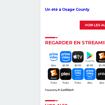
dernier Wes Anderson ? Critiq
Gaston Lagaffe : intrigue, avis,
Un été à Osage County
streaming... Tout sur l'adaptat
la BD culte
VOIR LES 
REGARDER EN STREAMI
Powered by