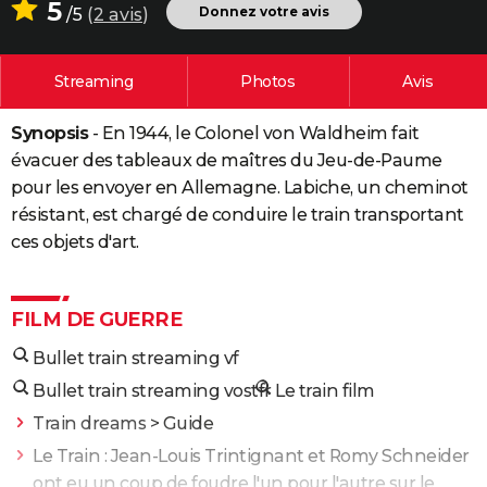
5
Donnez votre avis
/5
(
2 avis
)
City break
Voyage de noces
Climat
Destinations
Voyage nature
Forum
+
PHOTO
GUIDES D'ACHAT
Streaming
Photos
Avis
BONS PLANS
Synopsis
- En 1944, le Colonel von Waldheim fait
CARTE DE VOEUX
évacuer des tableaux de maîtres du Jeu-de-Paume
pour les envoyer en Allemagne. Labiche, un cheminot
Carte Bonne année
Carte Pâques
Carte de Noël
Carte Saint-Valentin
Carte d'anniversaire
DICTIONNAIRE
résistant, est chargé de conduire le train transportant
ces objets d'art.
Biographies
Expressions
Dictionnaire
Citations
Proverbes
PROGRAMME TV
COPAINS D'AVANT
FILM DE GUERRE
Se connecter
Collèges
Universités
Service militaire
S'inscrire
Lycées
Primaires
Entreprises
Avis de recherche
AVIS DE DÉCÈS
Bullet train streaming vf
FORUM
Bullet train streaming vostfr
Le train film
Lifestyle
Sport
Television
Cinema
Bricolage
Culture
Auto
Voyage
Train dreams
> Guide
Le Train : Jean-Louis Trintignant et Romy Schneider
ont eu un coup de foudre l'un pour l'autre sur le