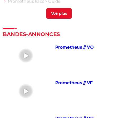
Prometheus kaos
> Guide
Marshals, a Yellowstone Story : la série acclamée
s'offre un spin-off sur Paramount+
> Guide
Gravity : Thomas Pesquet a donné son avis sur le
réalisme du film, "pour nous astronautes..."
BANDES-ANNONCES
Jurassic Park : streaming, intrigue, casting, avis... Tout
sur le film culte de Steven Spielberg
Prometheus // VO
Jurassic World 3 : il s'agit du film le plus détesté de la
franchise, on vous explique pourquoi
Dune : vous ne comprenez pas la partie 1 ? Il y a un
vocabulaire et un univers à connaître, on vous
explique tout
Prometheus // VF
Avatar 2 : quand sort la suite de "La voie de l'eau" ?
Dune, deuxième partie : avis, critiques, séances,
casting, intrigue... Dernières actualités
Mickey 17 : pourquoi le dernier film avec Robert
Pattinson est-il aussi attendu ?