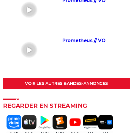
Prometheus // VO
Interstellar : explications et théories sur la fin du film
de Christopher Nolan
Inception : rêve ou réalité ? La fin du film de
Christopher Nolan expliquée
Prometheus // VO
Megalopolis : "effroyable nanar" ou film "unique" ? La
critique divisée par le dernier Coppola
Jurassic World 2 : synopsis, streaming, casting, avis,
bande-annonce...
Hunger Games 5 : critique, casting, bande-annonce,
séances... Tout sur le film
VOIR LES AUTRES BANDES-ANNONCES
S.O.S. Fantômes : La Menace de glace
Matrix 4 : synopsis, casting, bande-annonce, avis...
REGARDER EN STREAMING
Tout sur Resurrections
2001, l'odyssée de l'espace
Terminator 2, le jugement dernier
Blade Runner