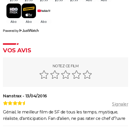
Alien, le huitième passager
E.T. l'extraterrestre
La Mouche
Powered by
Dune 3 : une bande-annonce spectaculaire pour le
final de la saga, on en a des frissons
VOS AVIS
Star Wars Starfighter : première image du film avec
Ryan Gosling
NOTEZ CE FILM
Nanstrax - 13/04/2016
Signaler
Génial, le meilleur film de SF de tous les temps, mystique,
réaliste, d'anticipation. Fan d'alien, ne pas rater ce chef d'?uvre