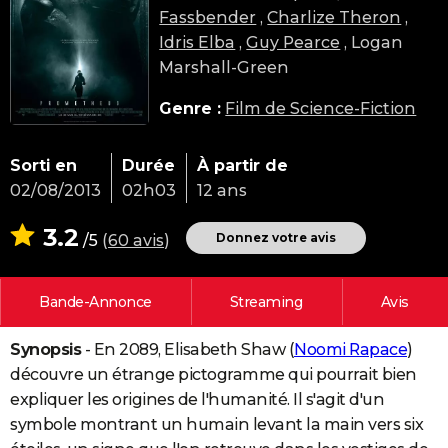
Fassbender
,
Charlize Theron
,
City break
Voyage de noces
Climat
Destinations
Voyage nature
Forum
+
PHOTO
Idris Elba
,
Guy Pearce
, Logan
GUIDES D'ACHAT
Marshall-Green
BONS PLANS
Genre :
Film de Science-Fiction
CARTE DE VOEUX
Sorti en
Durée
À partir de
Carte Bonne année
Carte Pâques
Carte de Noël
Carte Saint-Valentin
Carte d'anniversaire
DICTIONNAIRE
02/08/2013
02h03
12 ans
Biographies
Expressions
Dictionnaire
Citations
Proverbes
PROGRAMME TV
3.2
Donnez votre avis
/5
(
60 avis
)
COPAINS D'AVANT
Bande-Annonce
Streaming
Avis
Se connecter
Collèges
Universités
Service militaire
S'inscrire
Lycées
Primaires
Entreprises
Avis de recherche
AVIS DE DÉCÈS
Synopsis
- En 2089, Elisabeth Shaw (
Noomi Rapace
)
FORUM
découvre un étrange pictogramme qui pourrait bien
Lifestyle
Sport
Television
Cinema
Bricolage
Culture
Auto
Voyage
expliquer les origines de l'humanité. Il s'agit d'un
symbole montrant un humain levant la main vers six