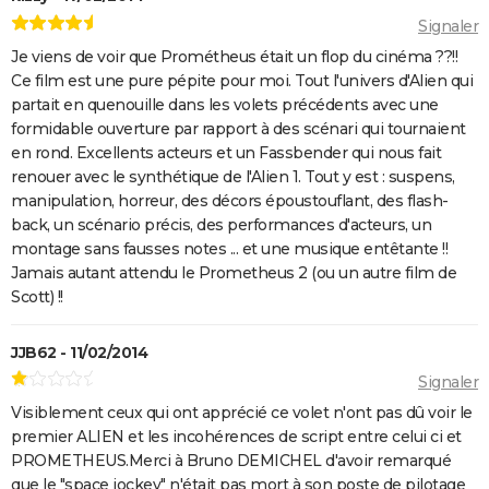
Signaler
Je viens de voir que Prométheus était un flop du cinéma ??!!
Ce film est une pure pépite pour moi. Tout l'univers d'Alien qui
partait en quenouille dans les volets précédents avec une
formidable ouverture par rapport à des scénari qui tournaient
en rond. Excellents acteurs et un Fassbender qui nous fait
renouer avec le synthétique de l'Alien 1. Tout y est : suspens,
manipulation, horreur, des décors époustouflant, des flash-
back, un scénario précis, des performances d'acteurs, un
montage sans fausses notes ... et une musique entêtante !!
Jamais autant attendu le Prometheus 2 (ou un autre film de
Scott) !!
JJB62 - 11/02/2014
Signaler
Visiblement ceux qui ont apprécié ce volet n'ont pas dû voir le
premier ALIEN et les incohérences de script entre celui ci et
PROMETHEUS.Merci à Bruno DEMICHEL d'avoir remarqué
que le "space jockey" n'était pas mort à son poste de pilotage