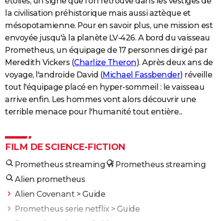
étoiles, un signe que l'on retrouve dans les vestiges de
la civilisation préhistorique mais aussi aztèque et
mésopotamienne. Pour en savoir plus, une mission est
envoyée jusqu'à la planète LV-426. A bord du vaisseau
Prometheus, un équipage de 17 personnes dirigé par
Meredith Vickers (
Charlize Theron
). Après deux ans de
voyage, l'androïde David (
Michael Fassbender
) réveille
tout l'équipage placé en hyper-sommeil : le vaisseau
arrive enfin. Les hommes vont alors découvrir une
terrible menace pour l'humanité tout entière...
FILM DE SCIENCE-FICTION
Prometheus streaming vf
Prometheus streaming
Alien prometheus
Alien Covenant
> Guide
Prometheus serie netflix
> Guide