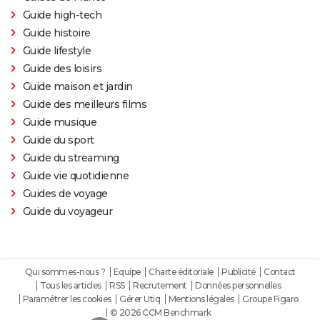
film ?
Guide high-tech
Spider-Man No Way Home : où voir le film en VOD
Guide histoire
streaming et à quel prix ?
Guide lifestyle
Les Éternels : que signifient les scènes post-
Guide des loisirs
générique ? Explications
Guide maison et jardin
The Suicide Squad : synopsis, casting, bande-
Guide des meilleurs films
annonce, seances, streaming...
Guide musique
Guide du sport
Kingsman 3 : date, casting.... Ce que l'on sait sur le
Guide du streaming
film
Guide vie quotidienne
Avengers 6 : date, personnages... Tout sur Secret
Guides de voyage
Wars
Guide du voyageur
The Northman
Sonic 2 : intrigue, casting, streaming, avis... Les infos
sur le film
Qui sommes-nous ?
Equipe
Charte éditoriale
Publicité
Contact
Fantastic Four : privé de réalisateur, où en est le film
Tous les articles
RSS
Recrutement
Données personnelles
des Quatre Fantastiques ?
Paramétrer les cookies
Gérer Utiq
Mentions légales
Groupe Figaro
© 2026 CCM Benchmark