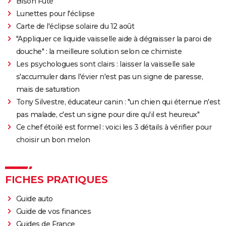
Bison Futé
Thunderbolts* : le dernier film Marvel vaut-il le
Lunettes pour l'éclipse
coup ? Les critiques sont (presque) unanimes
Carte de l'éclipse solaire du 12 août
Mad Max Fury Road : synopsis, casting, bande-
"Appliquer ce liquide vaisselle aide à dégraisser la paroi de
annonce, streaming, avis...
douche" : la meilleure solution selon ce chimiste
John Wick 4 : casting, avis, critiques, suite, séances,
Les psychologues sont clairs : laisser la vaisselle sale
streaming...
s'accumuler dans l'évier n'est pas un signe de paresse,
Black Panther 2 : de quoi est mort l'acteur Chadwick
mais de saturation
Boseman ?
Tony Silvestre, éducateur canin : "un chien qui éternue n'est
pas malade, c'est un signe pour dire qu'il est heureux"
Furiosa : que vaut le prequel de "Mad Max Fury
Ce chef étoilé est formel : voici les 3 détails à vérifier pour
Road" ? Notre critique
choisir un bon melon
The Batman : intrigue, casting, avis, streaming,
bande-annonce...
Piège de cristal
FICHES PRATIQUES
Batman v Superman : le crossover de super-héros a-
Guide auto
t-il une suite ?
Guide de vos finances
Morbius : y a-t-il une scène post-générique à la fin du
Guides de France