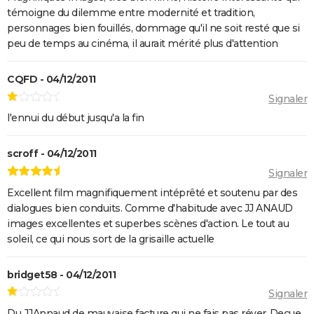
témoigne du dilemme entre modernité et tradition,
John Wick 4 : casting, avis, critiques, suite, séances,
personnages bien fouillés, dommage qu'il ne soit resté que si
streaming...
peu de temps au cinéma, il aurait mérité plus d'attention
Black Panther 2 : de quoi est mort l'acteur Chadwick
Boseman ?
CQFD - 04/12/2011
Furiosa : que vaut le prequel de "Mad Max Fury
Signaler
Road" ? Notre critique
l'ennui du début jusqu'a la fin
The Batman : intrigue, casting, avis, streaming,
bande-annonce...
scroff - 04/12/2011
Piège de cristal
Signaler
Excellent film magnifiquement intéprêté et soutenu par des
Batman v Superman : le crossover de super-héros a-
dialogues bien conduits. Comme d'habitude avec JJ ANAUD
t-il une suite ?
images excellentes et superbes scènes d'action. Le tout au
Morbius : y a-t-il une scène post-générique à la fin du
soleil, ce qui nous sort de la grisaille actuelle
film ?
Spider-Man No Way Home : où voir le film en VOD
bridget58 - 04/12/2011
streaming et à quel prix ?
Signaler
Les Éternels : que signifient les scènes post-
Du JJAnnaud de mauvaise facture qui ne fais pas réver..Deçue