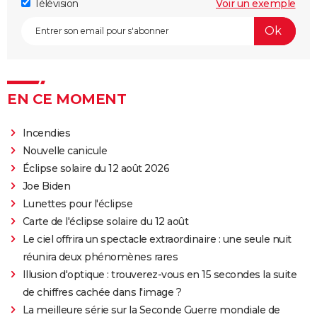
Télévision
Voir un exemple
annonce
Legend of Zelda, le film : qui sont Bo Bragason et
Benjamin Evan Ainsworth, les acteurs principaux ?
EN CE MOMENT
Incendies
Nouvelle canicule
Éclipse solaire du 12 août 2026
Joe Biden
Lunettes pour l'éclipse
Carte de l'éclipse solaire du 12 août
Le ciel offrira un spectacle extraordinaire : une seule nuit
réunira deux phénomènes rares
Illusion d'optique : trouverez-vous en 15 secondes la suite
de chiffres cachée dans l'image ?
La meilleure série sur la Seconde Guerre mondiale de