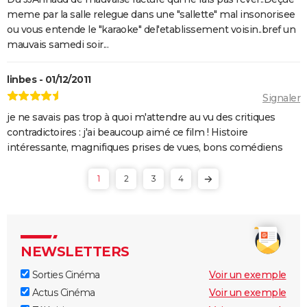
générique ? Explications
meme par la salle relegue dans une "sallette" mal insonorisee
ou vous entende le "karaoke" del'etablissement voisin..bref un
The Suicide Squad : synopsis, casting, bande-
mauvais samedi soir...
annonce, seances, streaming...
Kingsman 3 : date, casting.... Ce que l'on sait sur le
linbes - 01/12/2011
film
Signaler
Avengers 6 : date, personnages... Tout sur Secret
je ne savais pas trop à quoi m'attendre au vu des critiques
Wars
contradictoires : j'ai beaucoup aimé ce film ! Histoire
The Northman
intéressante, magnifiques prises de vues, bons comédiens
Sonic 2 : intrigue, casting, streaming, avis... Les infos
1
2
3
4
sur le film
Fantastic Four : privé de réalisateur, où en est le film
des Quatre Fantastiques ?
The Batman 2 : la suite annoncée, Matt Reeves et
NEWSLETTERS
Robert Pattinson de retour
Sorties Cinéma
Voir un exemple
Spider-Man Brand New Day : Tom Holland retrouve
Actus Cinéma
Voir un exemple
des visages familiers de Marvel dans la bande-