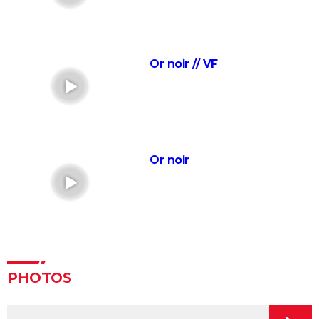
Justice League : il existe une autre version du film, les
fans la préfèrent à l'original
Les 4 Fantastiques : le film est-il la renaissance
Or noir // VF
espérée de Marvel ? L'avis des critiques
Jurassic World Renaissance : intrigue, streaming,
avis, critiques, casting...
Ballerina : un film d'action que les fans de John Wick
ne voudront pas rater
Or noir
La Planète des Singes 2024 : est-il indispensable de
voir le reste de la saga avant de voir ce film ?
Superman : est-ce que cette nouvelle version vaut le
coup ? Voici ce qu'en pensent les critiques
Everything Everywhere All at once : explication du
film aux 7 Oscars et de sa fin
PHOTOS
Mission Impossible 8 : Tom Cruise refuse de répondre
à cette question que tout le monde se pose