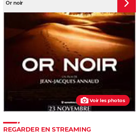
Or noir
Deadpool et Wolverine : est-il vraiment
indispensable de voir la scène post-générique ?
Mission Impossible 7 : casting, avis, bande-annonce,
suite, critique...
Avengers Doomsday : la bande-annonce est enfin
sortie, et on ne comprend plus grand chose au MCU
Tomb Raider : synopsis, Alicia Vikander, streaming,
avis... Tout sur le film sur Lara Croft
Shang Chi : synopsis, casting, scènes post-générique,
streaming, critiques, Disney+...
Uncharted : faut-il connaître le jeu avant de voir le
film ?
Voir les photos
Venom : synopsis, casting, streaming, avis... Tout sur
le film avec Tom Hardy
Ant-Man 3 : critiques, scène post-générique, bande-
REGARDER EN STREAMING
annonce, casting...