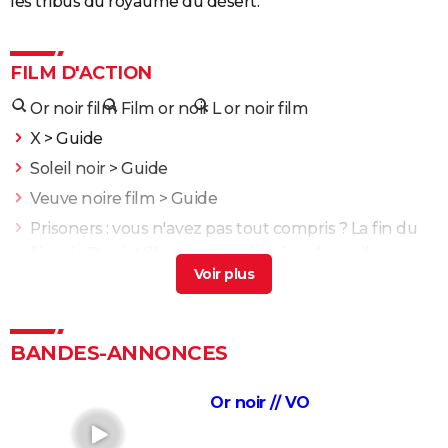
les tribus du royaume du désert.
FILM D'ACTION
Or noir film
Film or noir
L or noir film
X
> Guide
Soleil noir
> Guide
Veuve noire film
> Guide
Prisoners : vous n'avez pas tout compris ? La fin du
film de Denis Villeneuve expliquée
> Accueil -
Thriller
Enemy : que signifie la fin du film ? Tentative
d'explication
> Guide
BANDES-ANNONCES
Fast and Furious 10 : séances, bande-annonce,
streaming, cameo... Les infos
Or noir // VO
Black Widow : est-ce vraiment la dernière apparition
de Scarlett Johansson chez Marvel ?