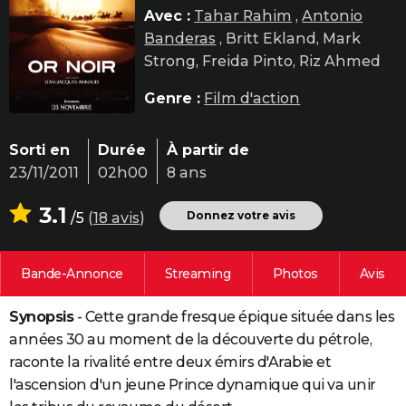
Avec :
Tahar Rahim
,
Antonio
City break
Voyage de noces
Climat
Destinations
Voyage nature
Forum
+
PHOTO
Banderas
, Britt Ekland, Mark
GUIDES D'ACHAT
Strong, Freida Pinto, Riz Ahmed
BONS PLANS
Genre :
Film d'action
CARTE DE VOEUX
Sorti en
Durée
À partir de
Carte Bonne année
Carte Pâques
Carte de Noël
Carte Saint-Valentin
Carte d'anniversaire
DICTIONNAIRE
23/11/2011
02h00
8 ans
Biographies
Expressions
Dictionnaire
Citations
Proverbes
PROGRAMME TV
3.1
Donnez votre avis
/5
(
18 avis
)
COPAINS D'AVANT
Bande-Annonce
Streaming
Photos
Avis
Se connecter
Collèges
Universités
Service militaire
S'inscrire
Lycées
Primaires
Entreprises
Avis de recherche
AVIS DE DÉCÈS
Synopsis
- Cette grande fresque épique située dans les
FORUM
années 30 au moment de la découverte du pétrole,
Lifestyle
Sport
Television
Cinema
Bricolage
Culture
Auto
Voyage
raconte la rivalité entre deux émirs d'Arabie et
l'ascension d'un jeune Prince dynamique qui va unir