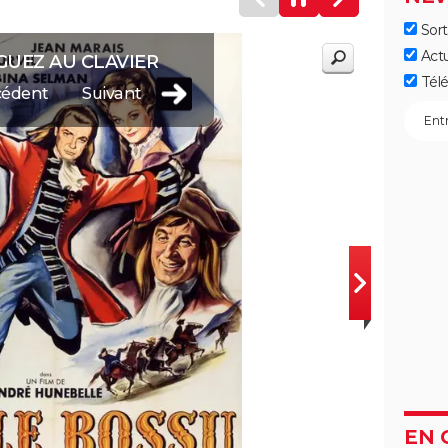
Sort
Act
GUEZ AU CLAVIER
Télé
cédent
Suivant
EN 