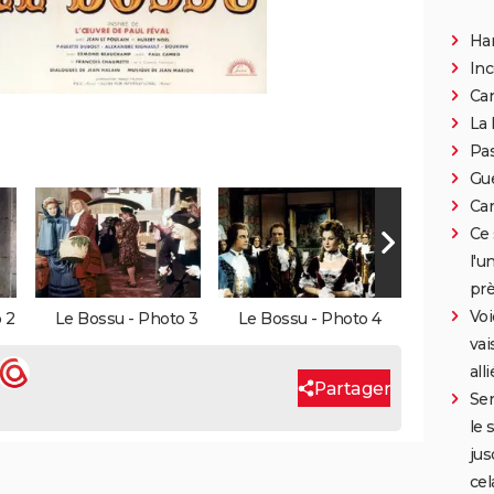
Han
In
Can
La 
Pa
Gue
Car
Ce 
l'u
prè
Voi
 2
Le Bossu - Photo 3
Le Bossu - Photo 4
vai
all
Partager
Ser
le 
jus
cel