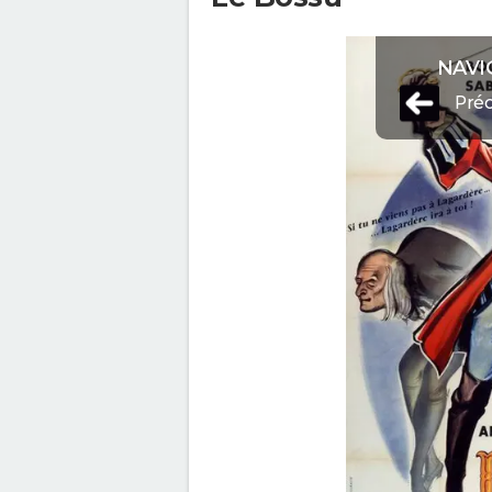
NAVI
Pré