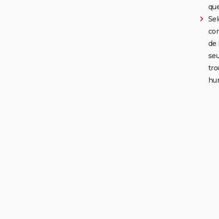
que
Sel
con
de 
seu
tro
hu