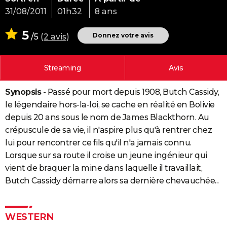
City break
Voyage de noces
Climat
Destinations
Voyage nature
Forum
+
31/08/2011
01h32
8 ans
PHOTO
5
GUIDES D'ACHAT
Donnez votre avis
/5
(
2 avis
)
BONS PLANS
Streaming
Avis
CARTE DE VOEUX
Synopsis
- Passé pour mort depuis 1908, Butch Cassidy,
Carte Bonne année
Carte Pâques
Carte de Noël
Carte Saint-Valentin
Carte d'anniversaire
DICTIONNAIRE
le légendaire hors-la-loi, se cache en réalité en Bolivie
Biographies
Expressions
Dictionnaire
Citations
Proverbes
PROGRAMME TV
depuis 20 ans sous le nom de James Blackthorn. Au
crépuscule de sa vie, il n'aspire plus qu'à rentrer chez
COPAINS D'AVANT
lui pour rencontrer ce fils qu'il n'a jamais connu.
Se connecter
Collèges
Universités
Service militaire
S'inscrire
Lycées
Primaires
Entreprises
Avis de recherche
Lorsque sur sa route il croise un jeune ingénieur qui
AVIS DE DÉCÈS
vient de braquer la mine dans laquelle il travaillait,
FORUM
Butch Cassidy démarre alors sa dernière chevauchée...
Lifestyle
Sport
Television
Cinema
Bricolage
Culture
Auto
Voyage
WESTERN