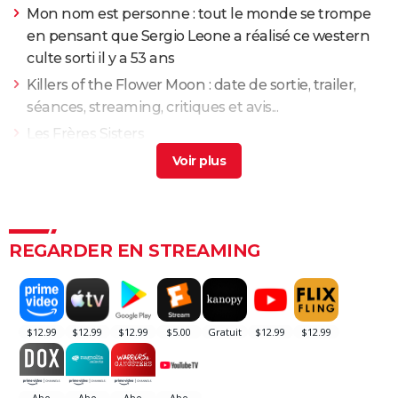
Mon nom est personne : tout le monde se trompe
en pensant que Sergio Leone a réalisé ce western
culte sorti il y a 53 ans
Killers of the Flower Moon : date de sortie, trailer,
séances, streaming, critiques et avis...
Les Frères Sisters
Et pour quelques dollars de plus
Impitoyable : Gene Hackman a terrifié Morgan
Freeman sur le tournage
Il était une fois dans l'Ouest
REGARDER EN STREAMING
Les Sept Mercenaires
Le Bon, la Brute et le Truand (version intégrale)
Rio Bravo