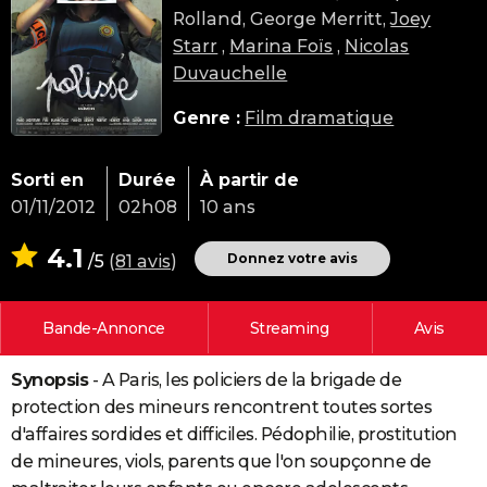
Rolland, George Merritt,
Joey
City break
Voyage de noces
Climat
Destinations
Voyage nature
Forum
+
PHOTO
Starr
,
Marina Foïs
,
Nicolas
GUIDES D'ACHAT
Duvauchelle
BONS PLANS
Genre :
Film dramatique
CARTE DE VOEUX
Sorti en
Durée
À partir de
Carte Bonne année
Carte Pâques
Carte de Noël
Carte Saint-Valentin
Carte d'anniversaire
DICTIONNAIRE
01/11/2012
02h08
10 ans
Biographies
Expressions
Dictionnaire
Citations
Proverbes
PROGRAMME TV
4.1
Donnez votre avis
/5
(
81 avis
)
COPAINS D'AVANT
Bande-Annonce
Streaming
Avis
Se connecter
Collèges
Universités
Service militaire
S'inscrire
Lycées
Primaires
Entreprises
Avis de recherche
AVIS DE DÉCÈS
Synopsis
- A Paris, les policiers de la brigade de
FORUM
protection des mineurs rencontrent toutes sortes
Lifestyle
Sport
Television
Cinema
Bricolage
Culture
Auto
Voyage
d'affaires sordides et difficiles. Pédophilie, prostitution
de mineures, viols, parents que l'on soupçonne de