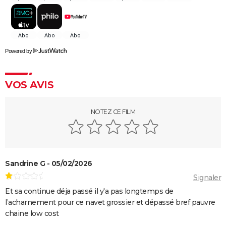
streaming, bande-annonce...
Rocky
La chambre d'à côté : faut-il voir le dernier Pedro
Almodóvar ? Ce qu'en disent les critiques presse
Powered by
The Whale
Le Comte de Monte-Cristo : le film avec Pierre Niney
VOS AVIS
est-il inspiré d'une histoire vraie ?
Juré n°2 : s'agit-il (véritablement) du dernier film de
NOTEZ CE FILM
Clint Eastwood ?
Le Parrain
Il était une fois en Amérique
Peter von Kant
Sandrine G - 05/02/2026
Signaler
Nomadland : synopsis, casting, Oscars, photos,
streaming, avis...
Et sa continue déja passé il y'a pas longtemps de
l’acharnement pour ce navet grossier et dépassé bref pauvre
Sound of Metal
chaine low cost
Slalom