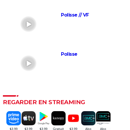
Forrest Gump : une erreur se cache dans le film,
presque personne ne l'a remarquée
Polisse // VF
Borgo : intrigue, histoire vraie, casting, avis... Les infos
sur le film
"Sexy", "navrant"... "Babygirl", thriller érotique porté
par Nicole Kidman, divise les critiques
Titanic : "ça a été un cauchemar à tourner", Kate
Polisse
Winslet a un mauvais souvenir de cette scène
devenue culte
The Brutalist : la critique est unanime, voici pourquoi
il faut absolument voir ce film au cinéma
La Haine
The Father : synopsis, casting, critiques, bande-
REGARDER EN STREAMING
annonce, seance, streaming...
Les Passagers de la nuit
"Babylon" : critiques, séances, avis, casting,