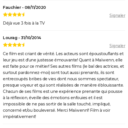
Oh Canada : que vaut le film avec Richard Gere et
Fauchier - 08/11/2020
Jacob Elordi présenté au Festival de Cannes ?
Signaler
Déjà vue 3 fois à la TV
Lourag - 31/10/2014
Signaler
Ce film est criant de vérité. Les acteurs sont époustouflants et
leur jeu est d'une justesse émouvante! Quant à Maïwenn, elle
est faite pour ce métier! Ses autres films (le bal des actrices, et
surtout pardonnez-moi) sont tout aussi prenants, ils sont
entrecoupés bribes de vies dont nous sommes spectateur,
presque voyeur et qui sont réalisées de manière éblouissante.
Chacun de ses films est une expérience prenante qui pousse
à la réflexion, éveille des émotions enfouies et il est
impossible de ne pas sortir de la salle touché, impliqué,
concerné et/ou bouleversé. Merci Maïwenn!! Film à voir
impérativement!