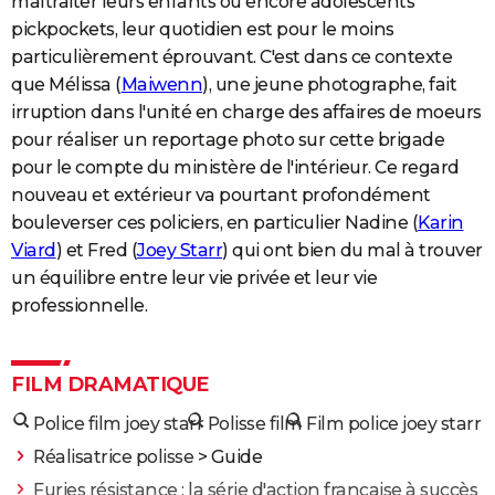
maltraiter leurs enfants ou encore adolescents
pickpockets, leur quotidien est pour le moins
particulièrement éprouvant. C'est dans ce contexte
que Mélissa (
Maiwenn
), une jeune photographe, fait
irruption dans l'unité en charge des affaires de moeurs
pour réaliser un reportage photo sur cette brigade
pour le compte du ministère de l'intérieur. Ce regard
nouveau et extérieur va pourtant profondément
bouleverser ces policiers, en particulier Nadine (
Karin
Viard
) et Fred (
Joey Starr
) qui ont bien du mal à trouver
un équilibre entre leur vie privée et leur vie
professionnelle.
FILM DRAMATIQUE
Police film joey starr
Polisse film
Film police joey starr
Réalisatrice polisse
> Guide
Furies résistance : la série d'action française à succès