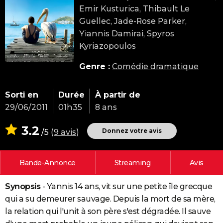
Emir Kusturica, Thibault Le
City break
Voyage de noces
Climat
Destinations
Voyage nature
Forum
+
PHOTO
Guellec, Jade-Rose Parker,
GUIDES D'ACHAT
Yiannis Damirai, Spyros
Kyriazopoulos
BONS PLANS
Genre :
Comédie dramatique
CARTE DE VOEUX
Carte Bonne année
Carte Pâques
Carte de Noël
Carte Saint-Valentin
Carte d'anniversaire
DICTIONNAIRE
Sorti en
Durée
À partir de
29/06/2011
01h35
8 ans
Biographies
Expressions
Dictionnaire
Citations
Proverbes
PROGRAMME TV
3.2
Donnez votre avis
/5
(
9 avis
)
COPAINS D'AVANT
Se connecter
Collèges
Universités
Service militaire
S'inscrire
Lycées
Primaires
Entreprises
Avis de recherche
AVIS DE DÉCÈS
Bande-Annonce
Streaming
Avis
FORUM
Synopsis
- Yannis 14 ans, vit sur une petite île grecque
Lifestyle
Sport
Television
Cinema
Bricolage
Culture
Auto
Voyage
qui a su demeurer sauvage. Depuis la mort de sa mère,
la relation qui l'unit à son père s'est dégradée. Il sauve