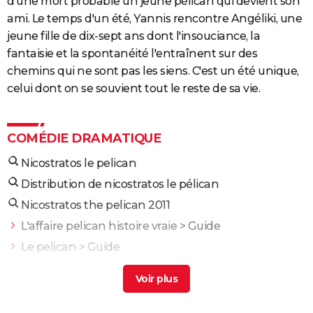
d'une mort probable un jeune pélican qui devient son
ami. Le temps d'un été, Yannis rencontre Angéliki, une
jeune fille de dix-sept ans dont l'insouciance, la
fantaisie et la spontanéité l'entraînent sur des
chemins qui ne sont pas les siens. C'est un été unique,
celui dont on se souvient tout le reste de sa vie.
COMÉDIE DRAMATIQUE
Nicostratos le pelican
Distribution de nicostratos le pélican
Nicostratos the pelican 2011
L'affaire pelican histoire vraie
> Guide
Le pelican
> Guide
Une affaire privée
> Guide
Pelican in the Desert
> Guide
L'Affaire des cinq lunes
> Guide