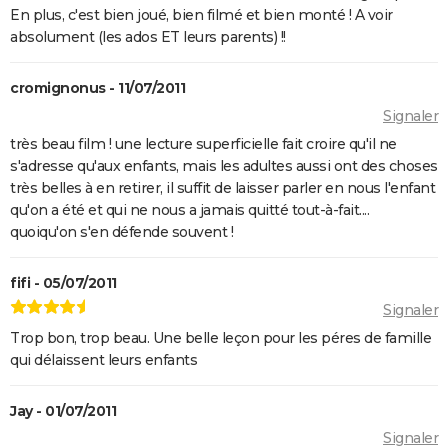
annonce, streaming, avis...
En plus, c'est bien joué, bien filmé et bien monté ! A voir
Juno
absolument (les ados ET leurs parents) !!
Rémi sans famille : bande-annonce et date de sortie
cromignonus - 11/07/2011
du film
Signaler
très beau film ! une lecture superficielle fait croire qu'il ne
s'adresse qu'aux enfants, mais les adultes aussi ont des choses
très belles à en retirer, il suffit de laisser parler en nous l'enfant
qu'on a été et qui ne nous a jamais quitté tout-à-fait....
quoiqu'on s'en défende souvent !
fifi - 05/07/2011
Signaler
Trop bon, trop beau. Une belle leçon pour les péres de famille
qui délaissent leurs enfants
Jay - 01/07/2011
Signaler