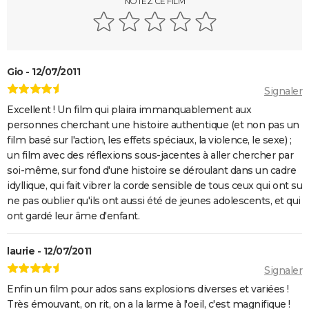
NOTEZ CE FILM
En roue libre
"Pauvres créatures" : de quoi parle ce film étrange
avec Emma Stone ?
Gio - 12/07/2011
Captain Fantastic : synopsis, casting, bande-
Signaler
annonce, streaming, avis...
Excellent ! Un film qui plaira immanquablement aux
Le Fabuleux Destin d'Amélie Poulain : synopsis,
personnes cherchant une histoire authentique (et non pas un
casting, bande-annonce, streaming...
film basé sur l'action, les effets spéciaux, la violence, le sexe) ;
Les goûts et les couleurs
un film avec des réflexions sous-jacentes à aller chercher par
soi-même, sur fond d'une histoire se déroulant dans un cadre
Kinds of Kindness : notre critique du dernier film de
idyllique, qui fait vibrer la corde sensible de tous ceux qui ont su
Yorgos Lanthimos
ne pas oublier qu'ils ont aussi été de jeunes adolescents, et qui
May December
ont gardé leur âme d'enfant.
The Truman Show
laurie - 12/07/2011
Breakfast Club : synopsis, casting, streaming, avis...
Signaler
Big Fish
Enfin un film pour ados sans explosions diverses et variées !
Lost in Translation : synopsis, casting, bande-
Très émouvant, on rit, on a la larme à l'oeil, c'est magnifique !