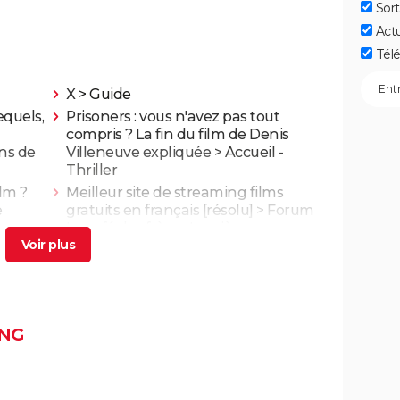
Sort
Act
Télé
X
> Guide
equels,
Prisoners : vous n'avez pas tout
compris ? La fin du film de Denis
ns de
Villeneuve expliquée
> Accueil -
Thriller
ilm ?
Meilleur site de streaming films
e
gratuits en français
[résolu] >
Forum
Le café des frères Lumière
 une
Zootopie 2 : à partir de quel âge voir
le film Disney de fin d'année ?
est pas
Le garçon et le héron : synopsis,
 monde
casting, séances, streaming... Tout sur
NG
3 ans
le film Hayao Miyazaki
n nous
Toy Story 5 : Pixar signe une jolie ode
)
à l'imagination des enfants, notre