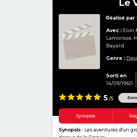
Le 
Réalisé par 
Avec :
Eoin 
Lamorisse, M
Bayard
Genre :
Des
Sorti en
14/09/1960
5
Donn
/5
Synopsis
Reg
Synopsis
- Les aventures d'un gra