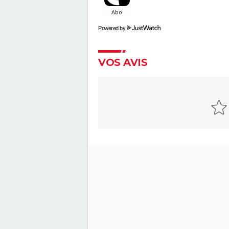
"Spider-Man : Across the
Spiderverse" : séances, stream
Powered by
critique, avis, bande-annonce...
Élémentaire : deux acteurs fra
VOS AVIS
très connus font les voix des
personnages, les avez-vous
reconnus ?
Des minions et des monstres :
partir de quel âge votre enfan
peut-il voir le film ?
Your Name
Zootopie : synopsis, casting, b
annonce, photos, streaming, avi
Akira
Luca : synopsis, casting, bande
annonce, streaming, Disney+,