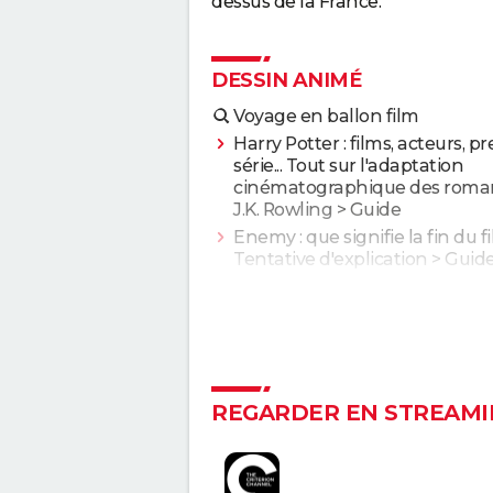
dessus de la France.
DESSIN ANIMÉ
Voyage en ballon film
Harry Potter : films, acteurs, pr
série... Tout sur l'adaptation
cinématographique des roma
J.K. Rowling
> Guide
Enemy : que signifie la fin du f
Tentative d'explication
> Guid
Dragons 3 : verra-t-on un jour
suite en dessin animé ? Le
réalisateur donne son avis
Super Mario Bros, le film : ce n'
le premier film Mario, tout le
REGARDER EN STREAMI
a oublié cet échec sorti il y a 3
Super Mario Galaxy, le film : o
prend pour des idiots (critique