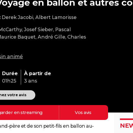
Voyage en ballon et autres co
:
Derek Jacobi, Albert Lamorisse
McCarthy, Josef Sieber, Pascal
aurice Baquet, André Gille, Charles
sin animé
Durée
À partir de
01h25
3 ans
ez votre avis
arder en
streaming
Vos
avis
NEW
nd-père et de son petit-fils en ballon au-