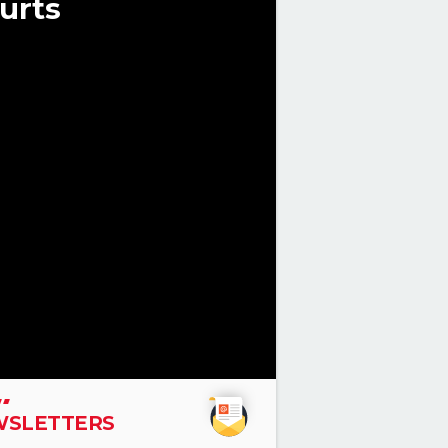
urts
SLETTERS