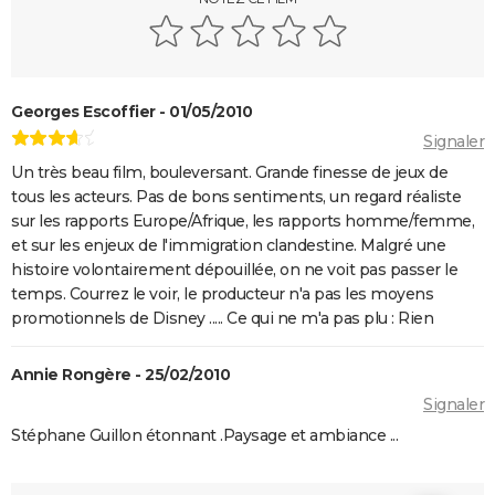
annonce, avis...
Les Tuche 5 : le roi Charles, Camilla, Elton John... Qui
les jouent dans God save the Tuche ?
Georges Escoffier - 01/05/2010
On sourit pour la photo
Signaler
La Grande Vadrouille : Louis de Funès s'est entraîné
Un très beau film, bouleversant. Grande finesse de jeux de
pendant trois mois pour cette scène qui ne dure
tous les acteurs. Pas de bons sentiments, un regard réaliste
pourtant que quelques minutes
sur les rapports Europe/Afrique, les rapports homme/femme,
Le diable s'habille en Prada 2 : le film aura-t-il droit à
et sur les enjeux de l'immigration clandestine. Malgré une
une suite ?
histoire volontairement dépouillée, on ne voit pas passer le
temps. Courrez le voir, le producteur n'a pas les moyens
Barbie : même Ryan Gosling était "déçu", les
promotionnels de Disney ..... Ce qui ne m'a pas plu : Rien
nominations aux Oscars ont provoqué un tollé
Astérix et Obélix et L'Empire du Milieu : casting,
Annie Rongère - 25/02/2010
streaming, critiques, avis... Tout savoir
Signaler
Kaamelott, premier volet : quand sort la suite du film
Stéphane Guillon étonnant .Paysage et ambiance ...
au cinéma ?
La Cité de la peur : Valérie Lemercier a fait une