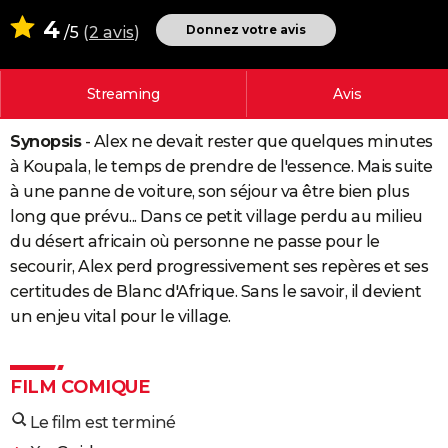
City break
Voyage de noces
Climat
Destinations
Voyage nature
Forum
+
4
PHOTO
Donnez votre avis
/5
(
2 avis
)
GUIDES D'ACHAT
Streaming
Avis
BONS PLANS
Synopsis
- Alex ne devait rester que quelques minutes
CARTE DE VOEUX
à Koupala, le temps de prendre de l'essence. Mais suite
Carte Bonne année
Carte Pâques
Carte de Noël
Carte Saint-Valentin
Carte d'anniversaire
DICTIONNAIRE
à une panne de voiture, son séjour va être bien plus
long que prévu... Dans ce petit village perdu au milieu
Biographies
Expressions
Dictionnaire
Citations
Proverbes
PROGRAMME TV
du désert africain où personne ne passe pour le
secourir, Alex perd progressivement ses repères et ses
COPAINS D'AVANT
certitudes de Blanc d'Afrique. Sans le savoir, il devient
Se connecter
Collèges
Universités
Service militaire
S'inscrire
Lycées
Primaires
Entreprises
Avis de recherche
AVIS DE DÉCÈS
un enjeu vital pour le village.
FORUM
Lifestyle
Sport
Television
Cinema
Bricolage
Culture
Auto
Voyage
FILM COMIQUE
Le film est terminé