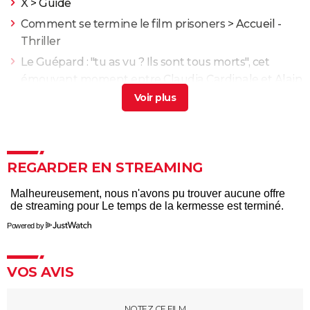
X
> Guide
Comment se termine le film prisoners
> Accueil -
Thriller
Le Guépard : "tu as vu ? Ils sont tous morts", cet
émouvant moment entre Claudia Cardinale et Alain
Delon à la fin de leur vie
> Accueil - Film historique
Le Prestige : avez-vous bien compris le film ? Les
explications sur la fin
> Accueil - Thriller
Matilda
> Guide
REGARDER EN STREAMING
Intouchables : "Sans lui je serais mort de
décomposition", la touchante histoire vraie qui a
inspiré le film culte
Powered by
La vie pour de vrai : les retrouvailles de Kad Merad et
Dany Boon au cinéma
Le Dîner de cons : ça a vraiment existé, un célèbre
VOS AVIS
acteur français s'est même fait piéger
Adieu Les Cons : synopsis, critique, César, âge, bande-
NOTEZ CE FILM