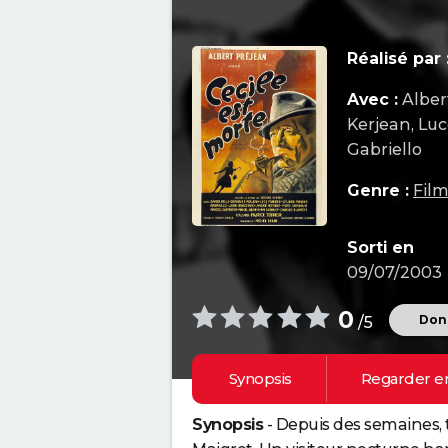
Réalisé par 
Avec :
Alber
Kerjean, Luc
Gabriello
Genre :
Film
Sorti en
09/07/2003
0
Donn
/5
Synopsis
Regarder e
Synopsis
- Depuis des semaines, t