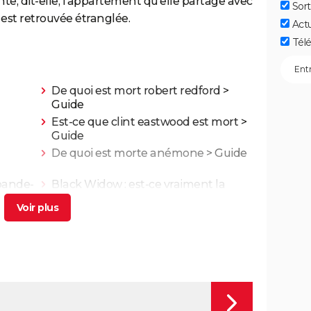
te, dit-elle, l'appartement qu'elle partage avec
Sort
e est retrouvée étranglée.
Act
Télé
De quoi est mort robert redford
>
Guide
Est-ce que clint eastwood est mort
>
Guide
De quoi est morte anémone
> Guide
 bande-
Black Widow : est-ce vraiment la
Les
dernière apparition de Scarlett
Johansson chez Marvel ?
utre
Les 4 Fantastiques : le film est-il la
fèrent
renaissance espérée de Marvel ?
L'avis des critiques
Ballerina : un film d'action que les
ues,
fans de John Wick ne voudront pas
rater