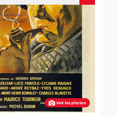
t-il
Superman : est-ce que cette nouvelle
de la
version vaut le coup ? Voici ce qu'en
pensent les critiques
once :
Mission Impossible 8 : Tom Cruise
s et
refuse de répondre à cette question
que tout le monde se pose
Mission Impossible 7 : casting, avis,
 la
bande-annonce, suite, critique...
e-
Tomb Raider : synopsis, Alicia
n ne
Vikander, streaming, avis... Tout sur le
au MCU
film sur Lara Croft
scènes
Uncharted : faut-il connaître le jeu
tiques,
avant de voir le film ?
Ant-Man 3 : critiques, scène post-
lm avec
générique, bande-annonce, casting...
Voir les photos
asting,
Top Gun Maverick : Tom Cruise a-t-il
hotos,
vraiment piloté des avions pour les
besoins du film ?