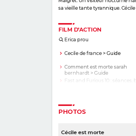
Maigret. Un visiteur nocturne han
sa vieille tante tyrannique. Cécil
FILM D'ACTION
Erica prou
Cecile de france
> Guide
Comment est morte sarah
bernhardt
> Guide
Fast and Furious 10 : séances,
annonce, streaming, cameo... 
infos
Justice League : il existe une a
version du film, les fans la pré
PHOTOS
à l'original
Jurassic World Renaissance :
intrigue, streaming, avis, critiq
Cécile est morte
casting...