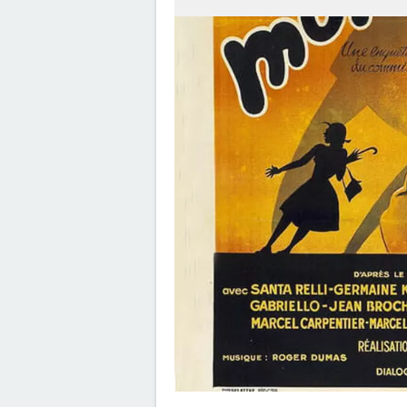
La Planète des Singes 2024 : es
indispensable de voir le reste 
saga avant de voir ce film ?
Everything Everywhere All at 
explication du film aux 7 Oscar
de sa fin
Deadpool et Wolverine : est-il
vraiment indispensable de voir
scène post-générique ?
Avengers Doomsday : la band
annonce est enfin sortie, et o
comprend plus grand chose 
Shang Chi : synopsis, casting, 
post-générique, streaming, cri
Disney+...
Venom : synopsis, casting,
streaming, avis... Tout sur le fi
Tom Hardy
Fast and Furious 9 : synopsis, c
bande-annonce, streaming, p
avis...