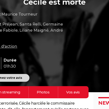
Cécile est morte
:
Maurice Tourneur
t Préjean, Santa Relli, Germaine
e Fabiole, Liliane Maigné, André
 d'action
Durée
01h30
ez votre avis
n
streaming
Photos
Vos
avis
NEW
errorisée, Cécile harcèle le commissaire