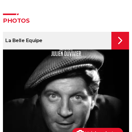
Asteroid City : critiques, séances, streaming, bande-
annonce, casting, avis...
Sans filtre : critiques, streaming, casting, avis...
PHOTOS
Un triomphe
Anora : streaming, casting, intrigue... Tout sur le film
La Belle Equipe
Little Miss Sunshine
The Phoenician Scheme : faut-il voir le dernier Wes
Anderson ? Notre critique
Billy Elliot
En roue libre
"Pauvres créatures" : de quoi parle ce film étrange
avec Emma Stone ?
Captain Fantastic : synopsis, casting, bande-
annonce, streaming, avis...
Le Fabuleux Destin d'Amélie Poulain : synopsis,
casting, bande-annonce, streaming...