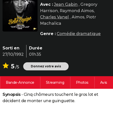
Avec :
Jean Gabin
, Gregory
City break
Voyage de noces
Climat
Destinations
Voyage nature
Forum
+
PHOTO
Harrison, Raymond Aimos,
GUIDES D'ACHAT
Charles Vanel
, Aimos, Piotr
Machalica
BONS PLANS
Genre :
Comédie dramatique
CARTE DE VOEUX
Carte Bonne année
Carte Pâques
Carte de Noël
Carte Saint-Valentin
Carte d'anniversaire
DICTIONNAIRE
Sorti en
Durée
27/10/1992
01h35
Biographies
Expressions
Dictionnaire
Citations
Proverbes
PROGRAMME TV
5
Donnez votre avis
/5
COPAINS D'AVANT
Se connecter
Collèges
Universités
Service militaire
S'inscrire
Lycées
Primaires
Entreprises
Avis de recherche
AVIS DE DÉCÈS
Bande-Annonce
Streaming
Photos
Avis
FORUM
Synopsis
- Cinq chômeurs touchent le gros lot et
Lifestyle
Sport
Television
Cinema
Bricolage
Culture
Auto
Voyage
décident de monter une guinguette.