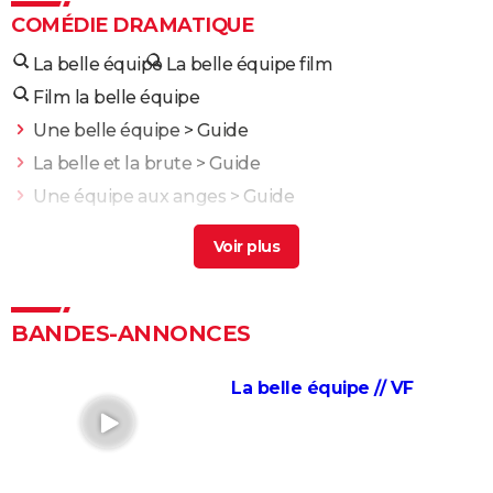
COMÉDIE DRAMATIQUE
La belle équipe
La belle équipe film
Film la belle équipe
Une belle équipe
> Guide
La belle et la brute
> Guide
Une équipe aux anges
> Guide
Une équipe hors du commun
> Guide
La belle et la bête (film, 2014)
> Guide
Une bataille après l'autre : noté 4,7/5, le gagnant des
Oscars était "le film plus fou de l'année" selon les
BANDES-ANNONCES
critiques
Kaamelott deuxième volet (partie 1) : quand voir la
La belle équipe // VF
partie 2 au cinéma ?
Second tour : date de sortie, bande-annonce,
casting, intrigue, avis...