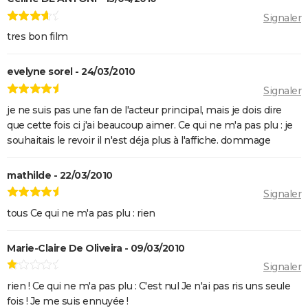
Tomb Raider : synopsis, Alicia Vikander, streaming,
Signaler
avis... Tout sur le film sur Lara Croft
tres bon film
Shang Chi : synopsis, casting, scènes post-générique,
streaming, critiques, Disney+...
evelyne sorel - 24/03/2010
Uncharted : faut-il connaître le jeu avant de voir le
Signaler
film ?
je ne suis pas une fan de l'acteur principal, mais je dois dire
Venom : synopsis, casting, streaming, avis... Tout sur
que cette fois ci j'ai beaucoup aimer. Ce qui ne m'a pas plu : je
le film avec Tom Hardy
souhaitais le revoir il n'est déja plus à l'affiche. dommage
Ant-Man 3 : critiques, scène post-générique, bande-
annonce, casting...
mathilde - 22/03/2010
Fast and Furious 9 : synopsis, casting, bande-
Signaler
annonce, streaming, photos, avis...
tous Ce qui ne m'a pas plu : rien
Top Gun Maverick : Tom Cruise a-t-il vraiment piloté
des avions pour les besoins du film ?
Marie-Claire De Oliveira - 09/03/2010
Signaler
Hunger Games, Lever de soleil sur la Moisson : Effie,
Haymitch... des personnages bien connus dans la
rien ! Ce qui ne m'a pas plu : C'est nul Je n'ai pas ris uns seule
fois ! Je me suis ennuyée !
bande-annonce