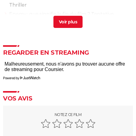
Thriller
Enemy : que signifie la fin du film ? Tentative
d'explication
> Guide
XXL
> Guide
Propre : découvrez ce drame chilien glaçant sur
Netflix
> Guide
REGARDER EN STREAMING
Fast and Furious 10 : séances, bande-annonce,
streaming, cameo... Les infos
Black Widow : est-ce vraiment la dernière apparition
Powered by
de Scarlett Johansson chez Marvel ?
Justice League : il existe une autre version du film, les
fans la préfèrent à l'original
VOS AVIS
Les 4 Fantastiques : le film est-il la renaissance
espérée de Marvel ? L'avis des critiques
NOTEZ CE FILM
Jurassic World Renaissance : intrigue, streaming,
avis, critiques, casting...