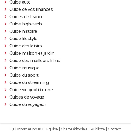
Wars
Guide auto
Guide de vos finances
The Northman
Guides de France
Sonic 2 : intrigue, casting, streaming, avis... Les infos
Guide high-tech
sur le film
Guide histoire
Fantastic Four : privé de réalisateur, où en est le film
Guide lifestyle
des Quatre Fantastiques ?
Guide des loisirs
The Batman 2 : la suite annoncée, Matt Reeves et
Guide maison et jardin
Robert Pattinson de retour
Guide des meilleurs films
Spider-Man Brand New Day : Tom Holland retrouve
Guide musique
des visages familiers de Marvel dans la bande-
Guide du sport
annonce
Guide du streaming
Guide vie quotidienne
Legend of Zelda, le film : qui sont Bo Bragason et
Guides de voyage
Benjamin Evan Ainsworth, les acteurs principaux ?
Guide du voyageur
Qui sommes-nous ?
Equipe
Charte éditoriale
Publicité
Contact