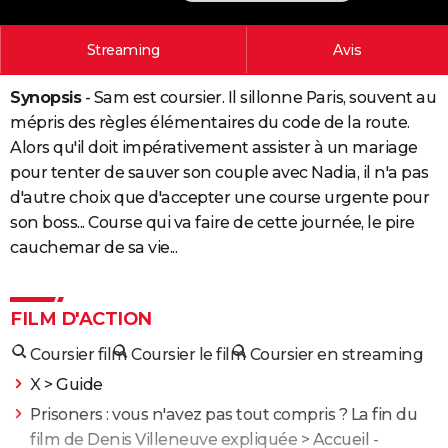
City break
Voyage de noces
Climat
Destinations
Voyage nature
Forum
+
PHOTO
Streaming
Avis
GUIDES D'ACHAT
Synopsis
- Sam est coursier. Il sillonne Paris, souvent au
BONS PLANS
mépris des règles élémentaires du code de la route.
CARTE DE VOEUX
Alors qu'il doit impérativement assister à un mariage
pour tenter de sauver son couple avec Nadia, il n'a pas
Carte Bonne année
Carte Pâques
Carte de Noël
Carte Saint-Valentin
Carte d'anniversaire
DICTIONNAIRE
d'autre choix que d'accepter une course urgente pour
son boss... Course qui va faire de cette journée, le pire
Biographies
Expressions
Dictionnaire
Citations
Proverbes
PROGRAMME TV
cauchemar de sa vie...
COPAINS D'AVANT
Se connecter
Collèges
Universités
Service militaire
S'inscrire
Lycées
Primaires
Entreprises
Avis de recherche
AVIS DE DÉCÈS
FILM D'ACTION
FORUM
Coursier film
Coursier le film
Coursier en streaming
X
> Guide
Lifestyle
Sport
Television
Cinema
Bricolage
Culture
Auto
Voyage
Prisoners : vous n'avez pas tout compris ? La fin du
film de Denis Villeneuve expliquée
> Accueil -