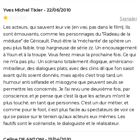
Ballerina : un film d'action que les fans de John Wick
Yves Michel Tixier - 22/06/2010
ne voudront pas rater
Signaler
La Planète des Singes 2024 : est-il indispensable de
Les acteurs, qui sauvent leur vie (en vrai, pas dans le film). Ils
voir le reste de la saga avant de voir ce film ?
sont émouvants, comme les personnages du "Radeau de la
Superman : est-ce que cette nouvelle version vaut le
méduse" de Géricault. Peut-être la 'méchante' de sphère un
coup ? Voici ce qu'en pensent les critiques
peu plus faible, trop hargneuse de série zz. Un encouragement
à Youn et à la troupe. Vous ferez mieux la prochaine fois. Ce qui
Everything Everywhere All at once : explication du
ne m'a pas plu : Un scénario totalement illogique, américano-
film aux 7 Oscars et de sa fin
mitrailleur, des dialogues plats, avec des clins dil que l'on saisit
Mission Impossible 8 : Tom Cruise refuse de répondre
avant qu'ils soient donnés, mais après c'est trop tard, un
à cette question que tout le monde se pose
humour anti séfarade et misogyne que peuvent seuls se
permettre les concernés. Je l'ai revu une deuxième fois, par
Deadpool et Wolverine : est-il vraiment
conscience, et je pense que c'est là que les acteurs m'ont le
indispensable de voir la scène post-générique ?
plus touché, en tant que personnes. C'est un dur métier, et
Mission Impossible 7 : casting, avis, bande-annonce,
comme pour le foot, il est plus facile au spectateurs de voir ce
suite, critique...
qui se passe sur le terrain qu'aux acteurs eux mêmes. Les
fautifs sont le scénariste, le dialoguiste et le réalisateur.
Avengers Doomsday : la bande-annonce est enfin
sortie, et on ne comprend plus grand chose au MCU
Celine DE ANTONI - 13/04/2010