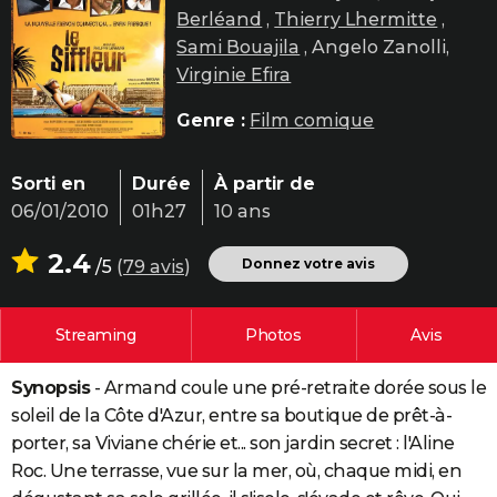
Berléand
,
Thierry Lhermitte
,
City break
Voyage de noces
Climat
Destinations
Voyage nature
Forum
+
PHOTO
Sami Bouajila
, Angelo Zanolli,
GUIDES D'ACHAT
Virginie Efira
BONS PLANS
Genre :
Film comique
CARTE DE VOEUX
Sorti en
Durée
À partir de
Carte Bonne année
Carte Pâques
Carte de Noël
Carte Saint-Valentin
Carte d'anniversaire
DICTIONNAIRE
06/01/2010
01h27
10 ans
Biographies
Expressions
Dictionnaire
Citations
Proverbes
PROGRAMME TV
2.4
Donnez votre avis
/5
(
79 avis
)
COPAINS D'AVANT
Streaming
Photos
Avis
Se connecter
Collèges
Universités
Service militaire
S'inscrire
Lycées
Primaires
Entreprises
Avis de recherche
AVIS DE DÉCÈS
Synopsis
- Armand coule une pré-retraite dorée sous le
FORUM
soleil de la Côte d'Azur, entre sa boutique de prêt-à-
Lifestyle
Sport
Television
Cinema
Bricolage
Culture
Auto
Voyage
porter, sa Viviane chérie et... son jardin secret : l'Aline
Roc. Une terrasse, vue sur la mer, où, chaque midi, en