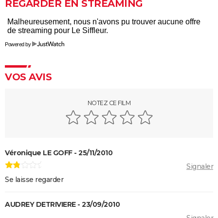
bourde lors du tournage, l'avez-vous remarquée à
REGARDER EN STREAMING
l'écran ?
Qu'est-ce qu'on a fait au Bon Dieu 3 : une suite est-
elle prévue ?
Powered by
Fratè
Les Tuche 4 : la mort de Michel Blanc a été "terrible"
VOS AVIS
pour Jean-Paul Rouve
En même temps
NOTEZ CE FILM
Les Aventures de Rabbi Jacob
L'Origine du monde
OSS 117 3 : que disent les critiques sur le film ?
Véronique LE GOFF - 25/11/2010
Monty Python, Sacré Graal
Signaler
The French Dispatch : faut-il voir le dernier Wes
Se laisse regarder
Anderson ? Critiques
La Traversée
AUDREY DETRIVIERE - 23/09/2010
Gaston Lagaffe : intrigue, avis, streaming... Tout sur
Signaler