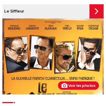
annonce, avis...
Les Tuche 5 : le roi Charles, Camilla, Elton John... Qui
Le Siffleur
les jouent dans God save the Tuche ?
On sourit pour la photo
La Grande Vadrouille : Louis de Funès s'est entraîné
pendant trois mois pour cette scène qui ne dure
pourtant que quelques minutes
Le diable s'habille en Prada 2 : le film aura-t-il droit à
une suite ?
Barbie : même Ryan Gosling était "déçu", les
nominations aux Oscars ont provoqué un tollé
Astérix et Obélix et L'Empire du Milieu : casting,
streaming, critiques, avis... Tout savoir
Voir les photos
Kaamelott, premier volet : quand sort la suite du film
au cinéma ?
La Cité de la peur : Valérie Lemercier a fait une