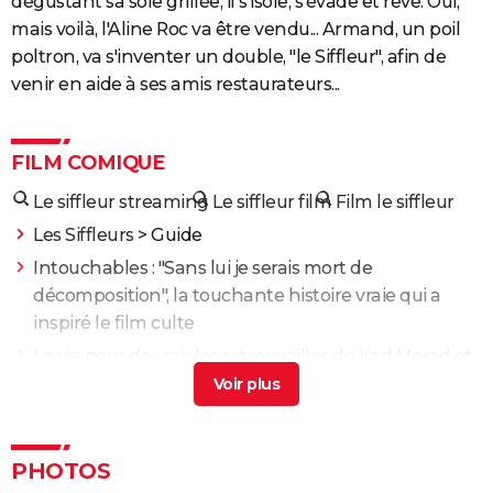
dégustant sa sole grillée, il s'isole, s'évade et rêve. Oui,
mais voilà, l'Aline Roc va être vendu... Armand, un poil
poltron, va s'inventer un double, "le Siffleur", afin de
venir en aide à ses amis restaurateurs...
FILM COMIQUE
Le siffleur streaming
Le siffleur film
Film le siffleur
Les Siffleurs
> Guide
Intouchables : "Sans lui je serais mort de
décomposition", la touchante histoire vraie qui a
inspiré le film culte
La vie pour de vrai : les retrouvailles de Kad Merad et
Dany Boon au cinéma
Le Dîner de cons : ça a vraiment existé, un célèbre
acteur français s'est même fait piéger
PHOTOS
Adieu Les Cons : synopsis, critique, César, âge, bande-