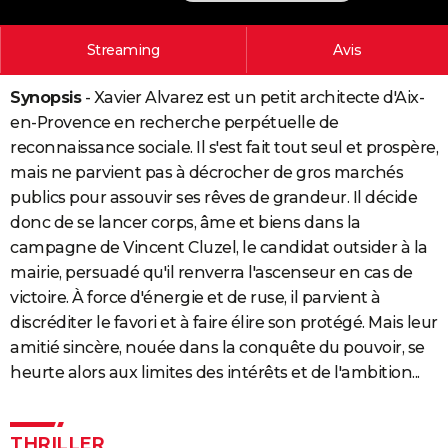
City break
Voyage de noces
Climat
Destinations
Voyage nature
Forum
+
PHOTO
Streaming
Avis
GUIDES D'ACHAT
Synopsis
- Xavier Alvarez est un petit architecte d'Aix-
BONS PLANS
en-Provence en recherche perpétuelle de
CARTE DE VOEUX
reconnaissance sociale. Il s'est fait tout seul et prospère,
mais ne parvient pas à décrocher de gros marchés
Carte Bonne année
Carte Pâques
Carte de Noël
Carte Saint-Valentin
Carte d'anniversaire
DICTIONNAIRE
publics pour assouvir ses rêves de grandeur. Il décide
donc de se lancer corps, âme et biens dans la
Biographies
Expressions
Dictionnaire
Citations
Proverbes
PROGRAMME TV
campagne de Vincent Cluzel, le candidat outsider à la
COPAINS D'AVANT
mairie, persuadé qu'il renverra l'ascenseur en cas de
victoire. À force d'énergie et de ruse, il parvient à
Se connecter
Collèges
Universités
Service militaire
S'inscrire
Lycées
Primaires
Entreprises
Avis de recherche
AVIS DE DÉCÈS
discréditer le favori et à faire élire son protégé. Mais leur
amitié sincère, nouée dans la conquête du pouvoir, se
FORUM
heurte alors aux limites des intérêts et de l'ambition...
Lifestyle
Sport
Television
Cinema
Bricolage
Culture
Auto
Voyage
THRILLER