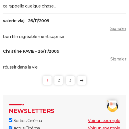
bande-annonce, interview...
ça rappelle quelque chose...
Shutter Island
valerie vlaj - 26/11/2009
Zodiac : synopsis, casting, bande-annonce, histoire
Signaler
vraie, streaming...
bon film,agréablement suprise
Black Swan
Psychose
Christine PAVIE - 26/11/2009
Le Silence des agneaux
Signaler
Fight Club
réussir dans la vie
Pulp Fiction
1
2
3
Les Crimes du futur
Les Dents de la mer
Drive : Ryan Gosling conduit-il vraiment dans le
film ?
NEWSLETTERS
American Nightmare
Sorties Cinéma
Voir un exemple
Old boy
Actus Cinéma
Voir un exemple