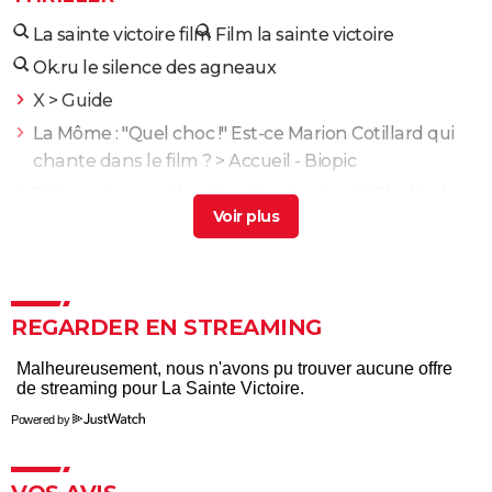
La sainte victoire film
Film la sainte victoire
Ok.ru le silence des agneaux
X
> Guide
La Môme : "Quel choc !" Est-ce Marion Cotillard qui
chante dans le film ?
> Accueil - Biopic
Prisoners : vous n'avez pas tout compris ? La fin du
film de Denis Villeneuve expliquée
> Accueil -
Thriller
Enemy : que signifie la fin du film ? Tentative
d'explication
> Guide
REGARDER EN STREAMING
Peut-être pour la vie : la romance Netflix qui fait
voyager entre Hambourg et Istanbul
> Guide
Le Prestige : avez-vous bien compris le film ? Les
Powered by
explications sur la fin
Get Out