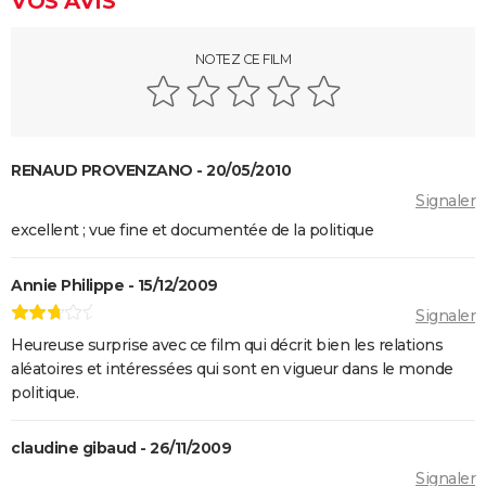
VOS AVIS
Fargo : les frères Coen se moquent totalement des
spectateurs dans le générique, êtes-vous tombé
dans le panneau ?
NOTEZ CE FILM
Un simple accident : Palme d'or, bande-annonce,
streaming, séances, avis...
13 jours, 13 nuits : la prochaine superproduction
RENAUD PROVENZANO - 20/05/2010
française se dévoile dans une bande-annonce
Signaler
électrique
excellent ; vue fine et documentée de la politique
Mort sur le Nil : casting, séances, streaming, bande-
annonce, avis...
Annie Philippe - 15/12/2009
Parasite : après le film, où en est le projet de série
Signaler
pour HBO ?
Heureuse surprise avec ce film qui décrit bien les relations
Insaisissables 3 : de premières images du braquage
aléatoires et intéressées qui sont en vigueur dans le monde
magique et une date de sortie annoncée
politique.
Decision to leave
Seven
claudine gibaud - 26/11/2009
Signaler
A Couteaux Tirés : synopsis, casting, streaming, avis,