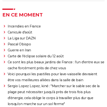
est-il inspiré d'une histoire vraie ?
Juré n°2 : s'agit-il (véritablement) du dernier film de
EN CE MOMENT
Clint Eastwood ?
Le Parrain
Incendies en France
Il était une fois en Amérique
Canicule d'août
Peter von Kant
La Liga sur DAZN
Nomadland : synopsis, casting, Oscars, photos,
Pascal Obispo
streaming, avis...
Guerre en Iran
Sound of Metal
Carte de l'éclipse solaire du 12 août
Ce sont les plus beaux jardins de France : l'un d'entre eux se
Slalom
cache forcément près de chez vous
Oh Canada : que vaut le film avec Richard Gere et
Voici pourquoi les pastilles pour lave-vaisselle devraient
Jacob Elordi présenté au Festival de Cannes ?
être vos meilleures alliées dans la salle de bain
Sergio Lopez Lopez, kiné : "Marcher sur le sable sec de la
plage peut nécessiter jusqu'à près de trois fois plus
d'énergie, cela oblige le corps à travailler plus dur que
lorsqu'on marche sur un sol ferme"