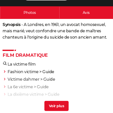
City break
Voyage de noces
Climat
Destinations
Voyage nature
Forum
+
PHOTO
Photos
Avis
GUIDES D'ACHAT
Synopsis
- A Londres, en 1961, un avocat homosexuel,
BONS PLANS
mais marié, veut confondre une bande de maîtres
CARTE DE VOEUX
chanteurs à l'origine du suicide de son ancien amant.
Carte Bonne année
Carte Pâques
Carte de Noël
Carte Saint-Valentin
Carte d'anniversaire
DICTIONNAIRE
FILM DRAMATIQUE
Biographies
Expressions
Dictionnaire
Citations
Proverbes
PROGRAMME TV
La victime film
COPAINS D'AVANT
Fashion victime
> Guide
Se connecter
Collèges
Universités
Service militaire
S'inscrire
Lycées
Primaires
Entreprises
Avis de recherche
AVIS DE DÉCÈS
Victime dahmer
> Guide
La 6e victime
> Guide
FORUM
La dixième victime
> Guide
Lifestyle
Sport
Television
Cinema
Bricolage
Culture
Auto
Voyage
Jouer la victime citation
> Guide
L'Odyssée : "chef d'oeuvre épique", "expérience