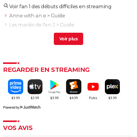
Voir l'an 1 des débuts difficiles en streaming
Anne with an e
> Guide
Les mariés de l'an 2
> Guide
300: rise of an empire
> Guide
La vérité si je mens ! Les débuts : synopsis, casting,
critiques, streaming...
> Guide
Les traqués de l'an 2000
> Guide
REGARDER EN STREAMING
Intouchables : "Sans lui je serais mort de
décomposition", la touchante histoire vraie qui a
inspiré le film culte
La vie pour de vrai : les retrouvailles de Kad Merad et
Dany Boon au cinéma
Powered by
Le Dîner de cons : ça a vraiment existé, un célèbre
acteur français s'est même fait piéger
VOS AVIS
Adieu Les Cons : synopsis, critique, César, âge, bande-
annonce, avis...