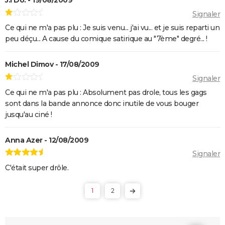
J.l Do. - 19/08/2009
l'écran ?
Signaler
Qu'est-ce qu'on a fait au Bon Dieu 3 : une suite est-
Ce qui ne m'a pas plu : Je suis venu... j'ai vu... et je suis reparti un
elle prévue ?
peu déçu... A cause du comique satirique au "7ème" degré... !
Fratè
Les Tuche 4 : la mort de Michel Blanc a été "terrible"
Michel Dimov - 17/08/2009
pour Jean-Paul Rouve
Signaler
En même temps
Ce qui ne m'a pas plu : Absolument pas drole, tous les gags
sont dans la bande annonce donc inutile de vous bouger
Les Aventures de Rabbi Jacob
jusqu'au ciné !
L'Origine du monde
OSS 117 3 : que disent les critiques sur le film ?
Anna Azer - 12/08/2009
Monty Python, Sacré Graal
Signaler
The French Dispatch : faut-il voir le dernier Wes
C'était super drôle.
Anderson ? Critiques
1
2
La Traversée
Gaston Lagaffe : intrigue, avis, streaming... Tout sur
l'adaptation de la BD culte