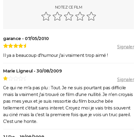
Les Tuche 5 : le roi Charles, Camilla, Elton John... Qui
NOTEZ CE FILM
les jouent dans God save the Tuche ?
On sourit pour la photo
La Grande Vadrouille : Louis de Funès s'est entraîné
garance - 07/05/2010
pendant trois mois pour cette scène qui ne dure
Signaler
pourtant que quelques minutes
Il ya a beaucoup d'humour j'ai vraiment trop aimé !
Le diable s'habille en Prada 2 : le film aura-t-il droit à
une suite ?
Marie Ligneul - 30/08/2009
Barbie : même Ryan Gosling était "déçu", les
Signaler
nominations aux Oscars ont provoqué un tollé
Ce qui ne m'a pas plu : Tout. Je ne suis pourtant pas difficile
Astérix et Obélix et L'Empire du Milieu : casting,
mais la vraiment j'ai trouvé ce film d'une nullité. Je n'en croyais
streaming, critiques, avis... Tout savoir
pas mes yeux et je suis ressortie du film bouche bée
Kaamelott, premier volet : quand sort la suite du film
tellement c'était sans interet. Croyez moi je vais très souvent
au ciné mais la c'est la premiere fois que je vois un truc pareil.
au cinéma ?
C'est une honte.
La Cité de la peur : Valérie Lemercier a fait une
bourde lors du tournage, l'avez-vous remarquée à