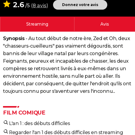
2.6
Donnez votre avis
/5
(
8 avis
)
City break
Voyage de noces
Climat
Destinations
Voyage nature
Forum
+
PHOTO
GUIDES D'ACHAT
Streaming
Avis
BONS PLANS
Synopsis
- Au tout début de notre ère, Zed et Oh, deux
CARTE DE VOEUX
"chasseurs-cueilleurs" pas vraiment dégourdis, sont
bannis de leur village natal par leurs congénères.
Carte Bonne année
Carte Pâques
Carte de Noël
Carte Saint-Valentin
Carte d'anniversaire
DICTIONNAIRE
Feignants, peureux et incapables de chasser, les deux
Biographies
Expressions
Dictionnaire
Citations
Proverbes
compères se retrouvent livrés à eux-mêmes dans un
PROGRAMME TV
environnement hostile, sans nulle part où aller. Ils
COPAINS D'AVANT
décident, par conséquent, de quitter l'endroit qu'ils ont
toujours connu pour s'aventurer vers l'inconnu...
Se connecter
Collèges
Universités
Service militaire
S'inscrire
Lycées
Primaires
Entreprises
Avis de recherche
AVIS DE DÉCÈS
FORUM
FILM COMIQUE
Lifestyle
Sport
Television
Cinema
Bricolage
Culture
Auto
Voyage
L'an 1 : des débuts difficiles
Regarder l'an 1 des débuts difficiles en streaming