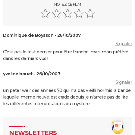
NOTEZ CE FILM
The Whale
Le Comte de Monte-Cristo : le film avec Pierre Niney
est-il inspiré d'une histoire vraie ?
Juré n°2 : s'agit-il (véritablement) du dernier film de
Dominique de Boysson - 26/10/2007
Clint Eastwood ?
Signaler
Le Parrain
C'est pas le tout dernier pour être franche, mais mon prétéré
Il était une fois en Amérique
dans les derniers vus !
Peter von Kant
yveline bouet - 26/10/2007
Nomadland : synopsis, casting, Oscars, photos,
streaming, avis...
Signaler
un peter weir des années 70 qui n'a pas vieilli hormis la bande
Sound of Metal
laquelle, meme neuve, est crade depuis je n'arrete pas de lire
Slalom
les différentes interprétations du mystère
Oh Canada : que vaut le film avec Richard Gere et
Jacob Elordi présenté au Festival de Cannes ?
NEWSLETTERS