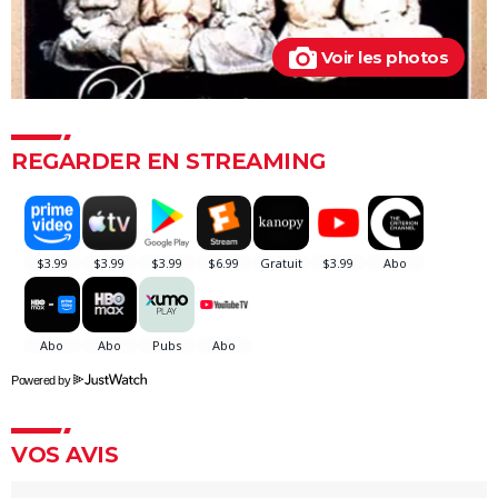
"Sexy", "navrant"... "Babygirl", thriller érotique porté
par Nicole Kidman, divise les critiques
Voir les photos
Titanic : "ça a été un cauchemar à tourner", Kate
Winslet a un mauvais souvenir de cette scène
devenue culte
REGARDER EN STREAMING
The Brutalist : la critique est unanime, voici pourquoi
il faut absolument voir ce film au cinéma
La Haine
The Father : synopsis, casting, critiques, bande-
annonce, seance, streaming...
Les Passagers de la nuit
"Babylon" : critiques, séances, avis, casting,
Powered by
streaming, bande-annonce...
Rocky
VOS AVIS
La chambre d'à côté : faut-il voir le dernier Pedro
Almodóvar ? Ce qu'en disent les critiques presse