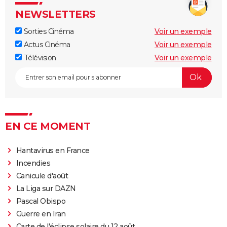
électrique
NEWSLETTERS
Mort sur le Nil : casting, séances, streaming, bande-
Sorties Cinéma
Voir un exemple
annonce, avis...
Actus Cinéma
Voir un exemple
Parasite : après le film, où en est le projet de série
Télévision
Voir un exemple
pour HBO ?
Insaisissables 3 : de premières images du braquage
magique et une date de sortie annoncée
Decision to leave
Seven
EN CE MOMENT
A Couteaux Tirés : synopsis, casting, streaming, avis,
bande-annonce, interview...
Hantavirus en France
Incendies
Shutter Island
Canicule d'août
Zodiac : synopsis, casting, bande-annonce, histoire
La Liga sur DAZN
vraie, streaming...
Pascal Obispo
Black Swan
Guerre en Iran
Fight Club
Carte de l'éclipse solaire du 12 août