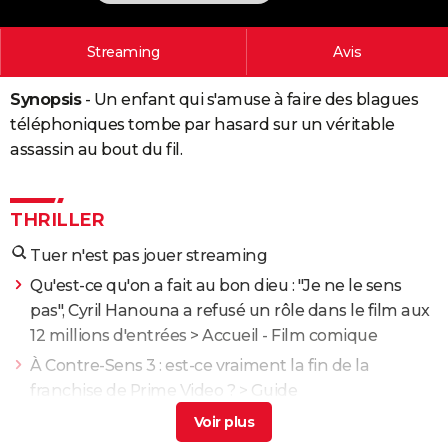
City break
Voyage de noces
Climat
Destinations
Voyage nature
Forum
+
PHOTO
Streaming
Avis
GUIDES D'ACHAT
Synopsis
- Un enfant qui s'amuse à faire des blagues
BONS PLANS
téléphoniques tombe par hasard sur un véritable
CARTE DE VOEUX
assassin au bout du fil.
Carte Bonne année
Carte Pâques
Carte de Noël
Carte Saint-Valentin
Carte d'anniversaire
DICTIONNAIRE
THRILLER
Biographies
Expressions
Dictionnaire
Citations
Proverbes
PROGRAMME TV
Tuer n'est pas jouer streaming
COPAINS D'AVANT
Qu'est-ce qu'on a fait au bon dieu : "Je ne le sens
Se connecter
Collèges
Universités
Service militaire
S'inscrire
Lycées
Primaires
Entreprises
Avis de recherche
AVIS DE DÉCÈS
pas", Cyril Hanouna a refusé un rôle dans le film aux
12 millions d'entrées
> Accueil - Film comique
FORUM
À Contre-Sens 3 : est-ce vraiment la fin de la
Lifestyle
Sport
Television
Cinema
Bricolage
Culture
Auto
Voyage
franchise de Prime Video ?
> Guide
Yoroï : peut-on voir le film si on ne connaît pas la
musique d'Orelsan ?
> Accueil - Film d'action