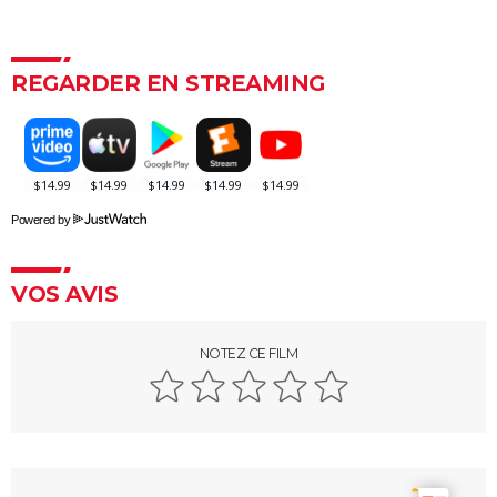
L'été où je suis devenue jolie : la série à succès
estivale est de retour pour son final attendu
> Guide
REGARDER EN STREAMING
Banlieusards 3 : le dernier volet de la saga de Kery
James arrive sur Netflix
> Guide
Le Prestige : avez-vous bien compris le film ? Les
explications sur la fin
Get Out
Powered by
Enemy : que signifie la fin du film ? Tentative
d'explication
VOS AVIS
Fargo : les frères Coen se moquent totalement des
spectateurs dans le générique, êtes-vous tombé
NOTEZ CE FILM
dans le panneau ?
Un simple accident : Palme d'or, bande-annonce,
streaming, séances, avis...
13 jours, 13 nuits : la prochaine superproduction
française se dévoile dans une bande-annonce