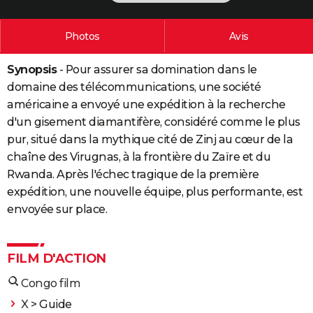
City break
Voyage de noces
Climat
Destinations
Voyage nature
Forum
+
PHOTO
Photos
Avis
GUIDES D'ACHAT
Synopsis
- Pour assurer sa domination dans le
BONS PLANS
domaine des télécommunications, une société
CARTE DE VOEUX
américaine a envoyé une expédition à la recherche
d'un gisement diamantifère, considéré comme le plus
Carte Bonne année
Carte Pâques
Carte de Noël
Carte Saint-Valentin
Carte d'anniversaire
DICTIONNAIRE
pur, situé dans la mythique cité de Zinj au cœur de la
Biographies
Expressions
Dictionnaire
Citations
Proverbes
chaîne des Virugnas, à la frontière du Zaïre et du
PROGRAMME TV
Rwanda. Après l'échec tragique de la première
COPAINS D'AVANT
expédition, une nouvelle équipe, plus performante, est
envoyée sur place.
Se connecter
Collèges
Universités
Service militaire
S'inscrire
Lycées
Primaires
Entreprises
Avis de recherche
AVIS DE DÉCÈS
FORUM
FILM D'ACTION
Lifestyle
Sport
Television
Cinema
Bricolage
Culture
Auto
Voyage
Congo film
X
> Guide