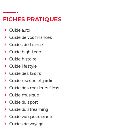
Furiosa : que vaut le prequel de "Mad Max Fury
Road" ? Notre critique
FICHES PRATIQUES
The Batman : intrigue, casting, avis, streaming,
bande-annonce...
Guide auto
Piège de cristal
Guide de vos finances
Batman v Superman : le crossover de super-héros a-
Guides de France
t-il une suite ?
Guide high-tech
Guide histoire
Morbius : y a-t-il une scène post-générique à la fin du
Guide lifestyle
film ?
Guide des loisirs
Spider-Man No Way Home : où voir le film en VOD
Guide maison et jardin
streaming et à quel prix ?
Guide des meilleurs films
Les Éternels : que signifient les scènes post-
Guide musique
générique ? Explications
Guide du sport
The Suicide Squad : synopsis, casting, bande-
Guide du streaming
annonce, seances, streaming...
Guide vie quotidienne
Kingsman 3 : date, casting.... Ce que l'on sait sur le
Guides de voyage