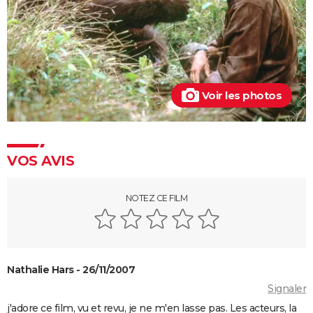
Jurassic World Renaissance : intrigue, streaming,
avis, critiques, casting...
Ballerina : un film d'action que les fans de John Wick
ne voudront pas rater
La Planète des Singes 2024 : est-il indispensable de
Voir les photos
voir le reste de la saga avant de voir ce film ?
Superman : est-ce que cette nouvelle version vaut le
coup ? Voici ce qu'en pensent les critiques
VOS AVIS
Everything Everywhere All at once : explication du
film aux 7 Oscars et de sa fin
Mission Impossible 8 : Tom Cruise refuse de répondre
NOTEZ CE FILM
à cette question que tout le monde se pose
Deadpool et Wolverine : est-il vraiment
indispensable de voir la scène post-générique ?
Nathalie Hars - 26/11/2007
Mission Impossible 7 : casting, avis, bande-annonce,
Signaler
suite, critique...
j'adore ce film, vu et revu, je ne m'en lasse pas. Les acteurs, la