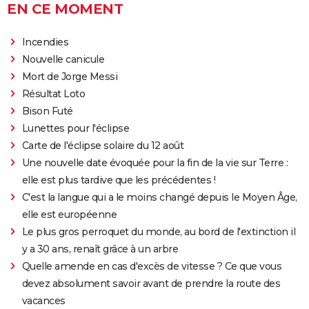
EN CE MOMENT
Haymitch... des personnages bien connus dans la
bande-annonce
Incendies
Doctor Strange 2 : que signifient les scènes post-
Nouvelle canicule
génériques ? On vous explique
Mort de Jorge Messi
Gladiator 2 : pourquoi cette suite risque-t-elle de
Résultat Loto
diviser les fans du film culte ?
Bison Futé
Kraven le chasseur : le film Marvel s'offre une
Lunettes pour l'éclipse
sanglante bande-annonce, quelle date de sortie ?
Carte de l'éclipse solaire du 12 août
Une nouvelle date évoquée pour la fin de la vie sur Terre :
Thunderbolts* : le dernier film Marvel vaut-il le
elle est plus tardive que les précédentes !
coup ? Les critiques sont (presque) unanimes
C'est la langue qui a le moins changé depuis le Moyen Âge,
Mad Max Fury Road : synopsis, casting, bande-
elle est européenne
annonce, streaming, avis...
Le plus gros perroquet du monde, au bord de l'extinction il
John Wick 4 : casting, avis, critiques, suite, séances,
y a 30 ans, renaît grâce à un arbre
streaming...
Quelle amende en cas d'excès de vitesse ? Ce que vous
Black Panther 2 : de quoi est mort l'acteur Chadwick
devez absolument savoir avant de prendre la route des
Boseman ?
vacances