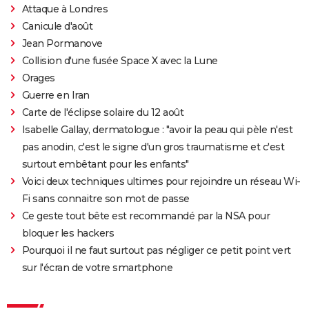
Attaque à Londres
Le Comte de Monte-Cristo : le film avec Pierre Niney
Canicule d'août
est-il inspiré d'une histoire vraie ?
Jean Pormanove
Juré n°2 : s'agit-il (véritablement) du dernier film de
Collision d'une fusée Space X avec la Lune
Clint Eastwood ?
Orages
Le Parrain
Guerre en Iran
Il était une fois en Amérique
Carte de l'éclipse solaire du 12 août
Peter von Kant
Isabelle Gallay, dermatologue : "avoir la peau qui pèle n'est
pas anodin, c'est le signe d'un gros traumatisme et c'est
Nomadland : synopsis, casting, Oscars, photos,
surtout embêtant pour les enfants"
streaming, avis...
Voici deux techniques ultimes pour rejoindre un réseau Wi-
Sound of Metal
Fi sans connaitre son mot de passe
Slalom
Ce geste tout bête est recommandé par la NSA pour
Oh Canada : que vaut le film avec Richard Gere et
bloquer les hackers
Jacob Elordi présenté au Festival de Cannes ?
Pourquoi il ne faut surtout pas négliger ce petit point vert
sur l'écran de votre smartphone