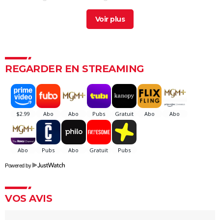
L'Odyssée : "chef d'oeuvre épique", "expérience
brute"... Les critiques sont unanimes
L'Etranger : que vaut l'adaptation du roman d'Albert
Camus par François Ozon ? L'avis des critiques
Anatomie d'une chute : Sandra a-t-elle vraiment tué
REGARDER EN STREAMING
son mari ? Ce qu'en dit la réalisatrice Justine Triet
Les Evadés : synopsis, histoire vraie, casting,
streaming, avis...
Voyage au bout de l'enfer
Benedetta : le film troublant avec Virginie Efira est-il
inspiré d'une histoire vraie ?
Forrest Gump : une erreur se cache dans le film,
Powered by
presque personne ne l'a remarquée
Borgo : intrigue, histoire vraie, casting, avis... Les infos
VOS AVIS
sur le film
"Sexy", "navrant"... "Babygirl", thriller érotique porté