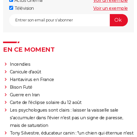
Actus Cinéma
Voir un exemple
Faites le mur !
Télévision
Voir un exemple
Super Size Me
Le Chagrin et la Pitié
Salam
Microcosmos, le peuple de l'herbe
Lost in la Mancha
EN CE MOMENT
Incendies
Canicule d'août
Hantavirus en France
Bison Futé
Guerre en Iran
Carte de l'éclipse solaire du 12 août
Les psychologues sont clairs : laisser la vaisselle sale
s'accumuler dans l'évier n'est pas un signe de paresse,
mais de saturation
Tony Silvestre, éducateur canin : "un chien qui éternue n'est