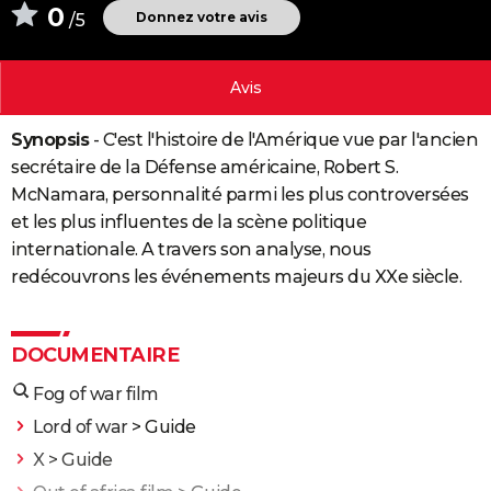
0
Donnez votre avis
/5
City break
Voyage de noces
Climat
Destinations
Voyage nature
Forum
+
PHOTO
GUIDES D'ACHAT
Avis
BONS PLANS
Synopsis
- C'est l'histoire de l'Amérique vue par l'ancien
CARTE DE VOEUX
secrétaire de la Défense américaine, Robert S.
McNamara, personnalité parmi les plus controversées
Carte Bonne année
Carte Pâques
Carte de Noël
Carte Saint-Valentin
Carte d'anniversaire
DICTIONNAIRE
et les plus influentes de la scène politique
Biographies
Expressions
Dictionnaire
Citations
Proverbes
internationale. A travers son analyse, nous
PROGRAMME TV
redécouvrons les événements majeurs du XXe siècle.
COPAINS D'AVANT
Se connecter
Collèges
Universités
Service militaire
S'inscrire
Lycées
Primaires
Entreprises
Avis de recherche
AVIS DE DÉCÈS
DOCUMENTAIRE
FORUM
Fog of war film
Lifestyle
Sport
Television
Cinema
Bricolage
Culture
Auto
Voyage
Lord of war
> Guide
X
> Guide