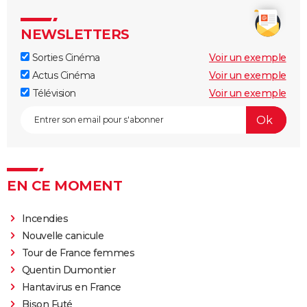
Saw
NEWSLETTERS
Massacre à la tronçonneuse
Sorties Cinéma
Voir un exemple
Ça, 1ère partie
Actus Cinéma
Voir un exemple
[Rec]
Télévision
Voir un exemple
Evil Dead 2
Halloween, la nuit des masques
The Thing
Ça 2 : une suite est-elle possible avec un chapitre 3 ?
Shining
EN CE MOMENT
La Colline a des yeux
Incendies
Le Projet Blair Witch
Nouvelle canicule
Suspiria
Tour de France femmes
Firestarter (2022)
Quentin Dumontier
Hantavirus en France
Bison Futé