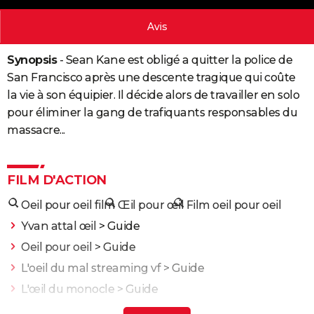
City break
Voyage de noces
Climat
Destinations
Voyage nature
Forum
+
PHOTO
Avis
GUIDES D'ACHAT
Synopsis
- Sean Kane est obligé a quitter la police de
BONS PLANS
San Francisco après une descente tragique qui coûte
la vie à son équipier. Il décide alors de travailler en solo
CARTE DE VOEUX
pour éliminer la gang de trafiquants responsables du
Carte Bonne année
Carte Pâques
Carte de Noël
Carte Saint-Valentin
Carte d'anniversaire
massacre...
DICTIONNAIRE
Biographies
Expressions
Dictionnaire
Citations
Proverbes
PROGRAMME TV
FILM D'ACTION
COPAINS D'AVANT
Oeil pour oeil film
Œil pour œil
Film oeil pour oeil
Se connecter
Collèges
Universités
Service militaire
S'inscrire
Lycées
Primaires
Entreprises
Avis de recherche
AVIS DE DÉCÈS
Yvan attal œil
> Guide
FORUM
Oeil pour oeil
> Guide
L'oeil du mal streaming vf
> Guide
Lifestyle
Sport
Television
Cinema
Bricolage
Culture
Auto
Voyage
L'œil du monocle
> Guide
L'oeil du dragon film
> Guide