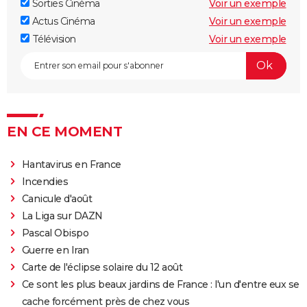
Sorties Cinéma
Voir un exemple
Everything Everywhere All at once : explication du
Actus Cinéma
Voir un exemple
film aux 7 Oscars et de sa fin
Télévision
Voir un exemple
Mission Impossible 8 : Tom Cruise refuse de répondre
à cette question que tout le monde se pose
Deadpool et Wolverine : est-il vraiment
indispensable de voir la scène post-générique ?
Mission Impossible 7 : casting, avis, bande-annonce,
EN CE MOMENT
suite, critique...
Avengers Doomsday : la bande-annonce est enfin
Hantavirus en France
sortie, et on ne comprend plus grand chose au MCU
Incendies
Canicule d'août
Tomb Raider : synopsis, Alicia Vikander, streaming,
La Liga sur DAZN
avis... Tout sur le film sur Lara Croft
Pascal Obispo
Shang Chi : synopsis, casting, scènes post-générique,
Guerre en Iran
streaming, critiques, Disney+...
Carte de l'éclipse solaire du 12 août
Uncharted : faut-il connaître le jeu avant de voir le
Ce sont les plus beaux jardins de France : l'un d'entre eux se
film ?
cache forcément près de chez vous