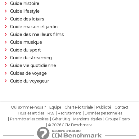
Guide histoire
Thunderbolts* : le dernier film Marvel vaut-il le
Guide lifestyle
coup ? Les critiques sont (presque) unanimes
Guide des loisirs
Mad Max Fury Road : synopsis, casting, bande-
Guide maison et jardin
annonce, streaming, avis...
Guide des meilleurs films
John Wick 4 : casting, avis, critiques, suite, séances,
Guide musique
streaming...
Guide du sport
Guide du streaming
Black Panther 2 : de quoi est mort l'acteur Chadwick
Guide vie quotidienne
Boseman ?
Guides de voyage
Furiosa : que vaut le prequel de "Mad Max Fury
Guide du voyageur
Road" ? Notre critique
The Batman : intrigue, casting, avis, streaming,
bande-annonce...
Qui sommes-nous ?
Equipe
Charte éditoriale
Publicité
Contact
Piège de cristal
Tous les articles
RSS
Recrutement
Données personnelles
Batman v Superman : le crossover de super-héros a-
Paramétrer les cookies
Gérer Utiq
Mentions légales
Groupe Figaro
© 2026 CCM Benchmark
t-il une suite ?
Morbius : y a-t-il une scène post-générique à la fin du