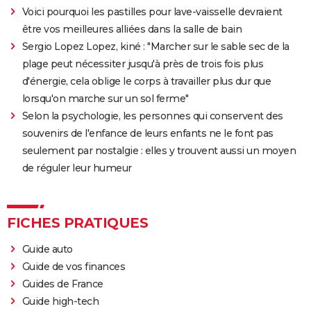
Venom : synopsis, casting, streaming, avis... Tout sur
Voici pourquoi les pastilles pour lave-vaisselle devraient
le film avec Tom Hardy
être vos meilleures alliées dans la salle de bain
Ant-Man 3 : critiques, scène post-générique, bande-
Sergio Lopez Lopez, kiné : "Marcher sur le sable sec de la
annonce, casting...
plage peut nécessiter jusqu'à près de trois fois plus
d'énergie, cela oblige le corps à travailler plus dur que
Fast and Furious 9 : synopsis, casting, bande-
lorsqu'on marche sur un sol ferme"
annonce, streaming, photos, avis...
Selon la psychologie, les personnes qui conservent des
Top Gun Maverick : Tom Cruise a-t-il vraiment piloté
souvenirs de l'enfance de leurs enfants ne le font pas
des avions pour les besoins du film ?
seulement par nostalgie : elles y trouvent aussi un moyen
Hunger Games, Lever de soleil sur la Moisson : Effie,
de réguler leur humeur
Haymitch... des personnages bien connus dans la
bande-annonce
Doctor Strange 2 : que signifient les scènes post-
FICHES PRATIQUES
génériques ? On vous explique
Guide auto
Gladiator 2 : pourquoi cette suite risque-t-elle de
Guide de vos finances
diviser les fans du film culte ?
Guides de France
Kraven le chasseur : le film Marvel s'offre une
Guide high-tech
sanglante bande-annonce, quelle date de sortie ?