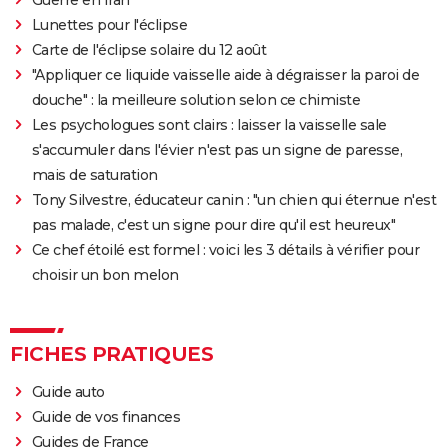
Oh Canada : que vaut le film avec Richard Gere et
Lunettes pour l'éclipse
Jacob Elordi présenté au Festival de Cannes ?
Carte de l'éclipse solaire du 12 août
"Appliquer ce liquide vaisselle aide à dégraisser la paroi de
douche" : la meilleure solution selon ce chimiste
Les psychologues sont clairs : laisser la vaisselle sale
s'accumuler dans l'évier n'est pas un signe de paresse,
mais de saturation
Tony Silvestre, éducateur canin : "un chien qui éternue n'est
pas malade, c'est un signe pour dire qu'il est heureux"
Ce chef étoilé est formel : voici les 3 détails à vérifier pour
choisir un bon melon
FICHES PRATIQUES
Guide auto
Guide de vos finances
Guides de France