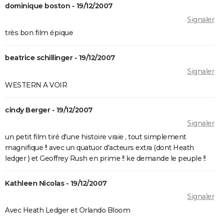
dominique boston - 19/12/2007
Forrest Gump : une erreur se cache dans le film,
Signaler
presque personne ne l'a remarquée
très bon film épique
Borgo : intrigue, histoire vraie, casting, avis... Les infos
sur le film
beatrice schillinger - 19/12/2007
"Sexy", "navrant"... "Babygirl", thriller érotique porté
Signaler
par Nicole Kidman, divise les critiques
WESTERN A VOIR
Titanic : "ça a été un cauchemar à tourner", Kate
Winslet a un mauvais souvenir de cette scène
cindy Berger - 19/12/2007
devenue culte
Signaler
The Brutalist : la critique est unanime, voici pourquoi
un petit film tiré d'une histoire vraie , tout simplement
il faut absolument voir ce film au cinéma
magnifique !! avec un quatuor d'acteurs extra (dont Heath
La Haine
ledger ) et Geoffrey Rush en prime !! ke demande le peuple !!
The Father : synopsis, casting, critiques, bande-
annonce, seance, streaming...
Kathleen Nicolas - 19/12/2007
Signaler
Les Passagers de la nuit
Avec Heath Ledger et Orlando Bloom
"Babylon" : critiques, séances, avis, casting,