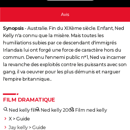
City break
Voyage de noces
Climat
Destinations
Voyage nature
Forum
+
PHOTO
Avis
GUIDES D'ACHAT
Synopsis
- Australie. Fin du XIXème siècle. Enfant, Ned
BONS PLANS
Kelly n'a connu que la misère. Mais toutes les
CARTE DE VOEUX
humiliations subies par ce descendant d'immigrés
Irlandais lui ont forgé une force de caractère hors du
Carte Bonne année
Carte Pâques
Carte de Noël
Carte Saint-Valentin
Carte d'anniversaire
DICTIONNAIRE
commun. Devenu l'ennemi public n°1, Ned va incarner
la revanche des exploités contre les puissants avec son
Biographies
Expressions
Dictionnaire
Citations
Proverbes
PROGRAMME TV
gang, il va oeuvrer pour les plus démunis et narguer
COPAINS D'AVANT
l'empire britannique...
Se connecter
Collèges
Universités
Service militaire
S'inscrire
Lycées
Primaires
Entreprises
Avis de recherche
AVIS DE DÉCÈS
FILM DRAMATIQUE
FORUM
Ned kelly film
Ned kelly 2003
Film ned kelly
Lifestyle
Sport
Television
Cinema
Bricolage
Culture
Auto
Voyage
X
> Guide
Jay kelly
> Guide