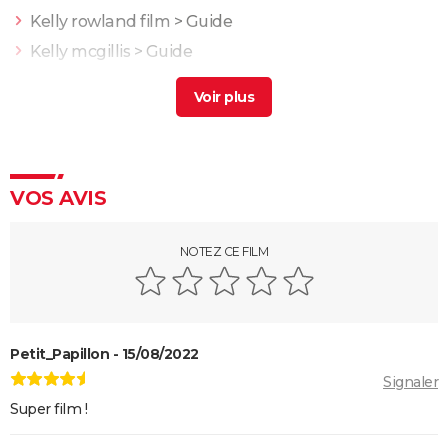
Kelly rowland film
> Guide
Kelly mcgillis
> Guide
Prisoners : vous n'avez pas tout compris ? La fin du
film de Denis Villeneuve expliquée
> Accueil -
Thriller
L'Odyssée : "chef d'oeuvre épique", "expérience
brute"... Les critiques sont unanimes
VOS AVIS
L'Etranger : que vaut l'adaptation du roman d'Albert
Camus par François Ozon ? L'avis des critiques
NOTEZ CE FILM
Anatomie d'une chute : Sandra a-t-elle vraiment tué
son mari ? Ce qu'en dit la réalisatrice Justine Triet
Les Evadés : synopsis, histoire vraie, casting,
streaming, avis...
Petit_Papillon - 15/08/2022
Voyage au bout de l'enfer
Signaler
Super film !
Benedetta : le film troublant avec Virginie Efira est-il
inspiré d'une histoire vraie ?