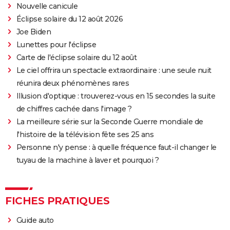
Breakfast Club : synopsis, casting, streaming, avis...
Nouvelle canicule
Éclipse solaire du 12 août 2026
Big Fish
Joe Biden
Lost in Translation : synopsis, casting, bande-
Lunettes pour l'éclipse
annonce, streaming, avis...
Carte de l'éclipse solaire du 12 août
Juno
Le ciel offrira un spectacle extraordinaire : une seule nuit
Rémi sans famille : bande-annonce et date de sortie
réunira deux phénomènes rares
du film
Illusion d'optique : trouverez-vous en 15 secondes la suite
de chiffres cachée dans l'image ?
La meilleure série sur la Seconde Guerre mondiale de
l'histoire de la télévision fête ses 25 ans
Personne n'y pense : à quelle fréquence faut-il changer le
tuyau de la machine à laver et pourquoi ?
FICHES PRATIQUES
Guide auto