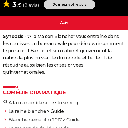
3
Donnez votre avis
/5
(
2 avis
)
City break
Voyage de noces
Climat
Destinations
Voyage nature
Forum
+
PHOTO
GUIDES D'ACHAT
Avis
BONS PLANS
Synopsis
- "A la Maison Blanche" vous entraîne dans
CARTE DE VOEUX
les coulisses du bureau ovale pour découvrir comment
le président Barnet et son cabinet gouvernent la
Carte Bonne année
Carte Pâques
Carte de Noël
Carte Saint-Valentin
Carte d'anniversaire
DICTIONNAIRE
nation la plus puissante du monde, et tentent de
Biographies
Expressions
Dictionnaire
Citations
Proverbes
résoudre aussi bien les crises privées
PROGRAMME TV
qu'internationales.
COPAINS D'AVANT
Se connecter
Collèges
Universités
Service militaire
S'inscrire
Lycées
Primaires
Entreprises
Avis de recherche
AVIS DE DÉCÈS
COMÉDIE DRAMATIQUE
FORUM
A la maison blanche streaming
Lifestyle
Sport
Television
Cinema
Bricolage
Culture
Auto
Voyage
La reine blanche
> Guide
Blanche neige film 2017
> Guide