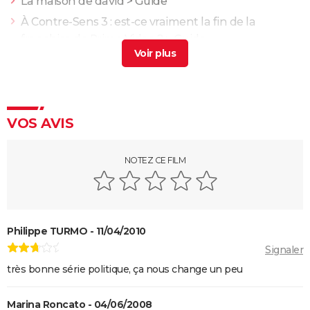
La maison de david
> Guide
À Contre-Sens 3 : est-ce vraiment la fin de la
franchise de Prime Video ?
> Guide
Blanche neige
> Guide
Une bataille après l'autre : noté 4,7/5, le gagnant des
Oscars était "le film plus fou de l'année" selon les
critiques
VOS AVIS
Kaamelott deuxième volet (partie 1) : quand voir la
partie 2 au cinéma ?
NOTEZ CE FILM
Second tour : date de sortie, bande-annonce,
casting, intrigue, avis...
Asteroid City : critiques, séances, streaming, bande-
annonce, casting, avis...
Philippe TURMO - 11/04/2010
Sans filtre : critiques, streaming, casting, avis...
Signaler
très bonne série politique, ça nous change un peu
Un triomphe
Anora : streaming, casting, intrigue... Tout sur le film
Marina Roncato - 04/06/2008