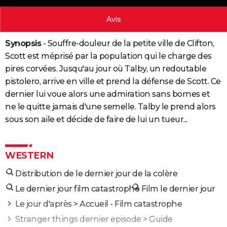
City break
Voyage de noces
Climat
Destinations
Voyage nature
Forum
+
PHOTO
Avis
GUIDES D'ACHAT
Synopsis
- Souffre-douleur de la petite ville de Clifton,
BONS PLANS
Scott est méprisé par la population qui le charge des
pires corvées. Jusqu'au jour où Talby, un redoutable
CARTE DE VOEUX
pistolero, arrive en ville et prend la défense de Scott. Ce
Carte Bonne année
Carte Pâques
Carte de Noël
Carte Saint-Valentin
Carte d'anniversaire
dernier lui voue alors une admiration sans bornes et
DICTIONNAIRE
ne le quitte jamais d'une semelle. Talby le prend alors
Biographies
Expressions
Dictionnaire
Citations
Proverbes
PROGRAMME TV
sous son aile et décide de faire de lui un tueur...
COPAINS D'AVANT
Se connecter
Collèges
Universités
Service militaire
S'inscrire
Lycées
Primaires
Entreprises
Avis de recherche
WESTERN
AVIS DE DÉCÈS
Distribution de le dernier jour de la colère
FORUM
Le dernier jour film catastrophe
Film le dernier jour
Lifestyle
Sport
Television
Cinema
Bricolage
Culture
Auto
Voyage
Le jour d'après
> Accueil - Film catastrophe
Stranger things dernier episode
> Guide