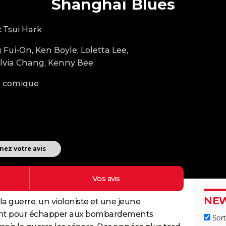
Shanghaï Blues
:
Tsui Hark
 Fui-On, Ken Boyle, Loletta Lee,
ylvia Chang, Kenny Bee
m comique
ez votre avis
Vos
avis
NEW
a guerre, un violoniste et une jeune
pont pour échapper aux bombardements
Sort