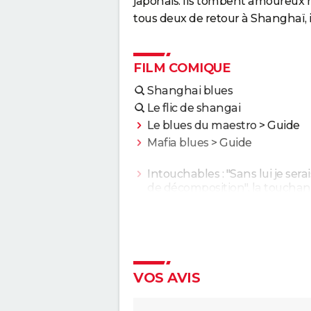
japonais. Ils tombent amoureux m
tous deux de retour à Shanghaï, il
FILM COMIQUE
Shanghai blues
Le flic de shangai
Le blues du maestro
> Guide
Mafia blues
> Guide
Intouchables : "Sans lui je sera
de décomposition", la touchan
histoire vraie qui a inspiré le fi
culte
Le Dîner de cons : ça a vraime
existé, un célèbre acteur franç
s'est même fait piéger
VOS AVIS
Les Tuche 5 : le roi Charles, Cam
Elton John... Qui les jouent da
save the Tuche ?