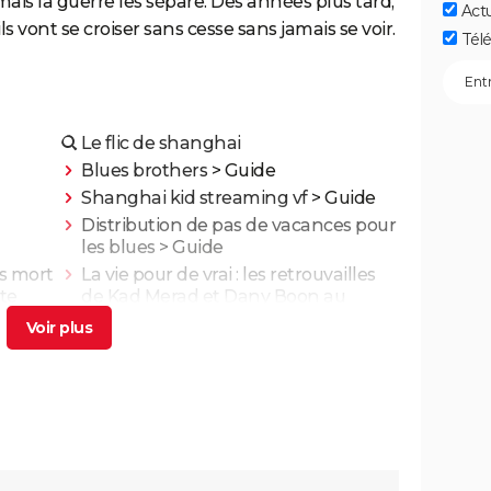
ais la guerre les sépare. Des années plus tard,
Act
s vont se croiser sans cesse sans jamais se voir.
Télé
Le flic de shanghai
Blues brothers
> Guide
Shanghai kid streaming vf
> Guide
Distribution de pas de vacances pour
les blues
> Guide
is mort
La vie pour de vrai : les retrouvailles
te
de Kad Merad et Dany Boon au
lm
cinéma
nt
Adieu Les Cons : synopsis, critique,
ais
César, âge, bande-annonce, avis...
illa,
On sourit pour la photo
ns God