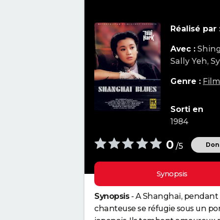
Réalisé par 
Avec :
Shing
Sally Yeh, S
Genre :
Fil
Sorti en
1984
0
Donn
/5
Synopsis
Synopsis
- A Shanghaï, pendant l
chanteuse se réfugie sous un 