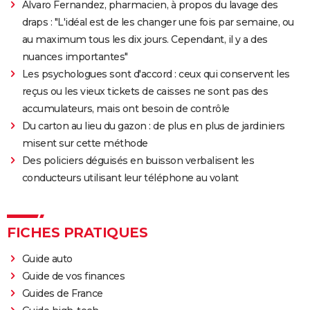
vraie, streaming...
Alvaro Fernandez, pharmacien, à propos du lavage des
draps : "L'idéal est de les changer une fois par semaine, ou
Black Swan
au maximum tous les dix jours. Cependant, il y a des
Psychose
nuances importantes"
Le Silence des agneaux
Les psychologues sont d'accord : ceux qui conservent les
Fight Club
reçus ou les vieux tickets de caisses ne sont pas des
Pulp Fiction
accumulateurs, mais ont besoin de contrôle
Du carton au lieu du gazon : de plus en plus de jardiniers
Les Crimes du futur
misent sur cette méthode
Les Dents de la mer
Des policiers déguisés en buisson verbalisent les
Drive : Ryan Gosling conduit-il vraiment dans le
conducteurs utilisant leur téléphone au volant
film ?
American Nightmare
Old boy
FICHES PRATIQUES
Maigret : synopsis, casting, Depardieu, avis...
Guide auto
The Dog Stars : le thriller de Ridley Scott se dévoile
Guide de vos finances
dans une nouvelle bande-annonce
Guides de France