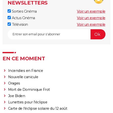
streaming, séances, avis...
NEWSLETTERS
13 jours, 13 nuits : la prochaine superproduction
Sorties Cinéma
Voir un exemple
française se dévoile dans une bande-annonce
Actus Cinéma
Voir un exemple
électrique
Télévision
Voir un exemple
Mort sur le Nil : casting, séances, streaming, bande-
annonce, avis...
Parasite : après le film, où en est le projet de série
pour HBO ?
Insaisissables 3 : de premières images du braquage
EN CE MOMENT
magique et une date de sortie annoncée
Incendies en France
Decision to leave
Nouvelle canicule
Seven
Orages
A Couteaux Tirés : synopsis, casting, streaming, avis,
Mort de Dominique Frot
bande-annonce, interview...
Joe Biden
Shutter Island
Lunettes pour l'éclipse
Zodiac : synopsis, casting, bande-annonce, histoire
Carte de l'éclipse solaire du 12 août