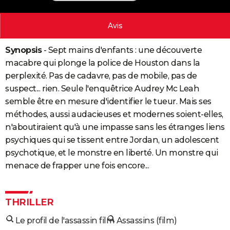
City break
Voyage de noces
Climat
Destinations
Voyage nature
Forum
+
PHOTO
Avis
GUIDES D'ACHAT
Synopsis
- Sept mains d'enfants : une découverte
BONS PLANS
macabre qui plonge la police de Houston dans la
CARTE DE VOEUX
perplexité. Pas de cadavre, pas de mobile, pas de
suspect... rien. Seule l'enquêtrice Audrey Mc Leah
Carte Bonne année
Carte Pâques
Carte de Noël
Carte Saint-Valentin
Carte d'anniversaire
DICTIONNAIRE
semble être en mesure d'identifier le tueur. Mais ses
méthodes, aussi audacieuses et modernes soient-elles,
Biographies
Expressions
Dictionnaire
Citations
Proverbes
PROGRAMME TV
n'aboutiraient qu'à une impasse sans les étranges liens
COPAINS D'AVANT
psychiques qui se tissent entre Jordan, un adolescent
psychotique, et le monstre en liberté. Un monstre qui
Se connecter
Collèges
Universités
Service militaire
S'inscrire
Lycées
Primaires
Entreprises
Avis de recherche
AVIS DE DÉCÈS
menace de frapper une fois encore...
FORUM
Lifestyle
Sport
Television
Cinema
Bricolage
Culture
Auto
Voyage
THRILLER
Le profil de l'assassin film
Assassins (film)