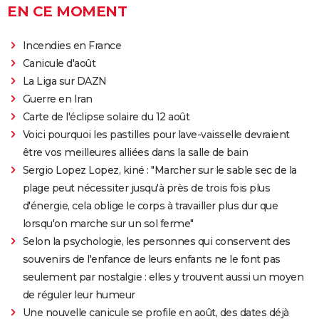
EN CE MOMENT
Avengers Doomsday : la bande-annonce est enfin
sortie, et on ne comprend plus grand chose au MCU
Incendies en France
Tomb Raider : synopsis, Alicia Vikander, streaming,
Canicule d'août
avis... Tout sur le film sur Lara Croft
La Liga sur DAZN
Shang Chi : synopsis, casting, scènes post-générique,
Guerre en Iran
streaming, critiques, Disney+...
Carte de l'éclipse solaire du 12 août
Voici pourquoi les pastilles pour lave-vaisselle devraient
Uncharted : faut-il connaître le jeu avant de voir le
être vos meilleures alliées dans la salle de bain
film ?
Sergio Lopez Lopez, kiné : "Marcher sur le sable sec de la
Venom : synopsis, casting, streaming, avis... Tout sur
plage peut nécessiter jusqu'à près de trois fois plus
le film avec Tom Hardy
d'énergie, cela oblige le corps à travailler plus dur que
Ant-Man 3 : critiques, scène post-générique, bande-
lorsqu'on marche sur un sol ferme"
annonce, casting...
Selon la psychologie, les personnes qui conservent des
Fast and Furious 9 : synopsis, casting, bande-
souvenirs de l'enfance de leurs enfants ne le font pas
annonce, streaming, photos, avis...
seulement par nostalgie : elles y trouvent aussi un moyen
Top Gun Maverick : Tom Cruise a-t-il vraiment piloté
de réguler leur humeur
des avions pour les besoins du film ?
Une nouvelle canicule se profile en août, des dates déjà