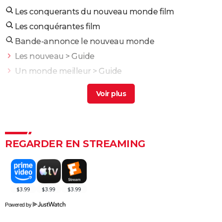
Les conquerants du nouveau monde film
Les conquérantes film
Bande-annonce le nouveau monde
Les nouveau
> Guide
Un monde meilleur
> Guide
Le Nouveau Monde
> Guide
Les maitres du monde
> Guide
Nouveau james bond
> Accueil - Film d'action
Fast and Furious 10 : séances, bande-annonce,
REGARDER EN STREAMING
streaming, cameo... Les infos
Black Widow : est-ce vraiment la dernière apparition
de Scarlett Johansson chez Marvel ?
Justice League : il existe une autre version du film, les
fans la préfèrent à l'original
Powered by
Les 4 Fantastiques : le film est-il la renaissance