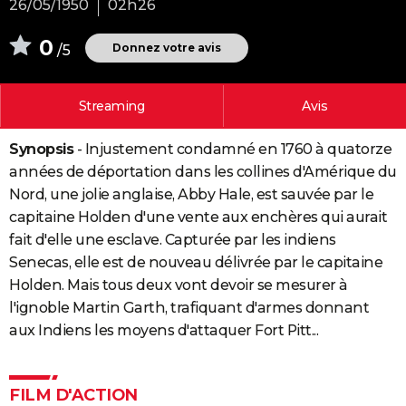
26/05/1950
02h26
City break
Voyage de noces
Climat
Destinations
Voyage nature
Forum
+
PHOTO
0
Donnez votre avis
/5
GUIDES D'ACHAT
BONS PLANS
Streaming
Avis
CARTE DE VOEUX
Synopsis
- Injustement condamné en 1760 à quatorze
Carte Bonne année
Carte Pâques
Carte de Noël
Carte Saint-Valentin
Carte d'anniversaire
DICTIONNAIRE
années de déportation dans les collines d'Amérique du
Nord, une jolie anglaise, Abby Hale, est sauvée par le
Biographies
Expressions
Dictionnaire
Citations
Proverbes
PROGRAMME TV
capitaine Holden d'une vente aux enchères qui aurait
fait d'elle une esclave. Capturée par les indiens
COPAINS D'AVANT
Senecas, elle est de nouveau délivrée par le capitaine
Se connecter
Collèges
Universités
Service militaire
S'inscrire
Lycées
Primaires
Entreprises
Avis de recherche
AVIS DE DÉCÈS
Holden. Mais tous deux vont devoir se mesurer à
l'ignoble Martin Garth, trafiquant d'armes donnant
FORUM
aux Indiens les moyens d'attaquer Fort Pitt...
Lifestyle
Sport
Television
Cinema
Bricolage
Culture
Auto
Voyage
FILM D'ACTION